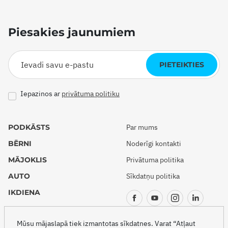
Piesakies jaunumiem
PIETEIKTIES
Iepazinos ar
privātuma politiku
PODKĀSTS
Par mums
BĒRNI
Noderīgi kontakti
MĀJOKLIS
Privātuma politika
AUTO
Sīkdatņu politika
IKDIENA
CEĻOJUMI
Mūsu mājaslapā tiek izmantotas sīkdatnes. Varat “Atļaut