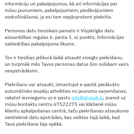
informāciju un pakalpojumus, kā arī informācijas par
mūsu jaunumiem, pakalpojumiem, piedāvājumiem
nodrošināšanai, ja esi tam nepārprotami piekritis.
Personas datu tiesiskais pamats ir Vispārīgās datu
aizsardzības regulas 6. panta 1. a) punkts; Informācijas
sabiedrības pakalpojuma likums.
Tev ir tiesības jebkurā laikā atsaukt sniegto piekrišanu,
un turpmāk mēs Tavus personas datus šim nolūkam vairs
neapstrādāsim.
Piekrišanu var atsaukt, izmantojot e-pastā piedāvāto
automātisko iespēju atteikties no jaunumu saņemšanas,
rakstot iesniegumu uz e-pastu
info@drosak.lv
, zvanot uz
mūsu kontaktu centru 67522275 vai klātienē mūsu
klientu apkalpošanas centrā, taču piekrišanas atsaukums
neietekmē datu apstrādes, kas veiktas tajā laikā, kad
Tava piekrišana bija spēkā.