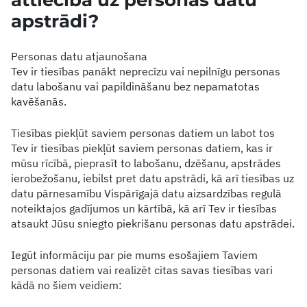
attiecībā uz personas datu
apstrādi?
Personas datu atjaunošana
Tev ir tiesības panākt neprecīzu vai nepilnīgu personas
datu labošanu vai papildināšanu bez nepamatotas
kavēšanās.
Tiesības piekļūt saviem personas datiem un labot tos
Tev ir tiesības piekļūt saviem personas datiem, kas ir
mūsu rīcībā, pieprasīt to labošanu, dzēšanu, apstrādes
ierobežošanu, iebilst pret datu apstrādi, kā arī tiesības uz
datu pārnesamību Vispārīgajā datu aizsardzības regulā
noteiktajos gadījumos un kārtībā, kā arī Tev ir tiesības
atsaukt Jūsu sniegto piekrišanu personas datu apstrādei.
Iegūt informāciju par pie mums esošajiem Taviem
personas datiem vai realizēt citas savas tiesības vari
kādā no šiem veidiem: