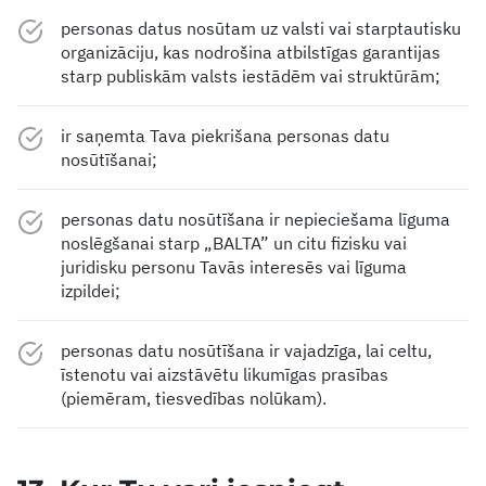
personas datus nosūtam uz valsti vai starptautisku
organizāciju, kas nodrošina atbilstīgas garantijas
starp publiskām valsts iestādēm vai struktūrām;
ir saņemta Tava piekrišana personas datu
nosūtīšanai;
personas datu nosūtīšana ir nepieciešama līguma
noslēgšanai starp „BALTA” un citu fizisku vai
juridisku personu Tavās interesēs vai līguma
izpildei;
personas datu nosūtīšana ir vajadzīga, lai celtu,
īstenotu vai aizstāvētu likumīgas prasības
(piemēram, tiesvedības nolūkam).