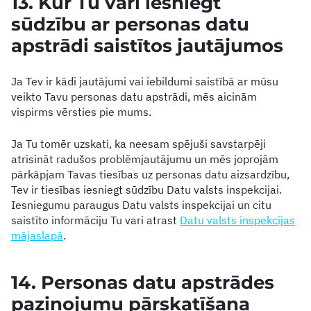
13. Kur Tu vari iesniegt
sūdzību ar personas datu
apstrādi saistītos jautājumos
Ja Tev ir kādi jautājumi vai iebildumi saistībā ar mūsu
veikto Tavu personas datu apstrādi, mēs aicinām
vispirms vērsties pie mums.
Ja Tu tomēr uzskati, ka neesam spējuši savstarpēji
atrisināt radušos problēmjautājumu un mēs joprojām
pārkāpjam Tavas tiesības uz personas datu aizsardzību,
Tev ir tiesības iesniegt sūdzību Datu valsts inspekcijai.
Iesniegumu paraugus Datu valsts inspekcijai un citu
saistīto informāciju Tu vari atrast
Datu valsts inspekcijas
mājaslapā
.
14. Personas datu apstrādes
paziņojumu pārskatīšana