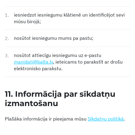
iesniedzot iesniegumu klātienē un identificējot sevi
1.
mūsu birojā;
nosūtot iesniegumu mums pa pastu;
2.
nosūtot attiecīgu iesniegumu uz e-pastu
3.
manidati@balta.lv
, ieteicams to parakstīt ar drošu
elektronisko parakstu.
11. Informācija par sīkdatņu
izmantošanu
Plašāka informācija ir pieejama mūsu
Sīkdatņu politikā
.