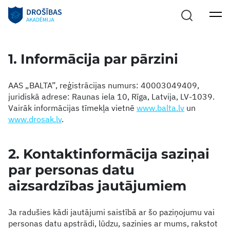
1. Informācija par pārzini
AAS „BALTA”, reģistrācijas numurs: 40003049409,
juridiskā adrese: Raunas iela 10, Rīga, Latvija, LV-1039.
Vairāk informācijas tīmekļa vietnē
www.balta.lv
un
www.drosak.lv
.
2. Kontaktinformācija saziņai
par personas datu
aizsardzības jautājumiem
Ja radušies kādi jautājumi saistībā ar šo paziņojumu vai
personas datu apstrādi, lūdzu, sazinies ar mums, rakstot