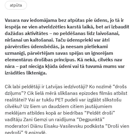
atpūta
Vasara nav iedomājama bez atpūtas pie ūdens, jo tā ir
iespēja ne vien atveldzēties karstā laikā, bet arī izbaudīt
dažādas aktivitātes – no peldēšanas līdz laivošanai,
niršanai un kaitošanai. Taču ūdensprieki var ātri
pārvērsties ūdensbēdās, ja neesam pietiekami
uzmanīgi, pārvērtējam savas spējas un ignorējam
elementārus drošības principus. Kā nekā, cilvēks nav
nāra – pat niecīga kļūda ūdenī vai tā tuvumā mums var
izrādīties liktenīga.
Cik labi peldētāji ir Latvijas iedzīvotāji? Ko nozīmē “drošs
dziļums”? Cik lielā mērā slīkšanas epizodes filmās atbilst
realitātei? Vai ar tukšu PET pudeli var izglābt slīkstošu
cilvēku? Uz šiem un daudziem citiem jautājumiem
meklējam atbildes kopā ar biedrības “Peldēt droši”
vadītāju Zani Gemzi un raidījuma “Degpunktā”
moderatori Diānu Eisaku-Vasilevsku podkāsta “Droši vien
nedroši” 9.epizodē.