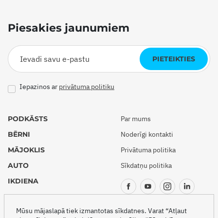
Piesakies jaunumiem
PIETEIKTIES
Iepazinos ar
privātuma politiku
PODKĀSTS
Par mums
BĒRNI
Noderīgi kontakti
MĀJOKLIS
Privātuma politika
AUTO
Sīkdatņu politika
IKDIENA
CEĻOJUMI
Mūsu mājaslapā tiek izmantotas sīkdatnes. Varat “Atļaut