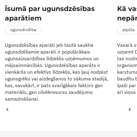
Īsumā par ugunsdzēsības
Kā va
aparātiem
nepār
ugunsdrošība
atpūta
Ugunsdzēsības aparāti jeb tautā sauktie
Vasarā st
ugunsdzēšamie aparāti ir populārākais
uzņemt D
ugunsaizsardzības līdzeklis uzņēmumos un
tas nozīm
mājsaimniecībās. Ugunsdzēsības aparāts ir
organism
vienkāršs un efektīvs līdzeklis, kas ļauj nodzēst
karstuma 
ugunsgrēku vai aizdegšanos to sākuma stadijā,
baudītu b
kas, savukārt, ir pats svarīgākais faktors gan
īpaši pa
materiālo, gan cilvēkresursu zaudējumu
arī viņu
samazināšanai.