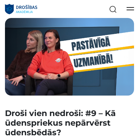
Droši vien nedroši: #9 – Kā
ūdenspriekus nepārvērst
ūdensbēdās?