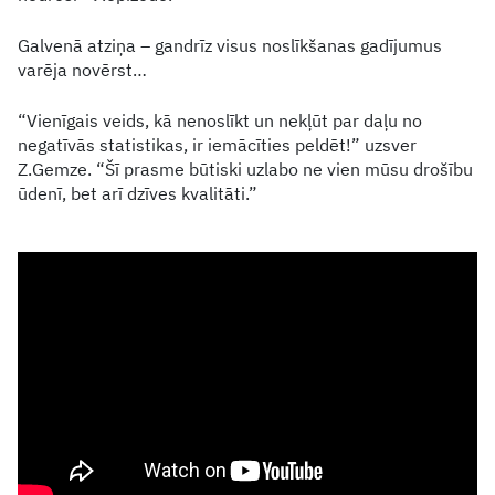
Galvenā atziņa – gandrīz visus noslīkšanas gadījumus
varēja novērst…
“Vienīgais veids, kā nenoslīkt un nekļūt par daļu no
negatīvās statistikas, ir iemācīties peldēt!” uzsver
Z.Gemze. “Šī prasme būtiski uzlabo ne vien mūsu drošību
ūdenī, bet arī dzīves kvalitāti.”