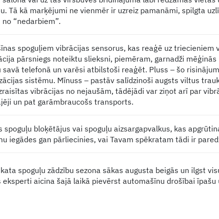
u. Tā kā marķējumi ne vienmēr ir uzreiz pamanāmi, spilgta uzl
t no “nedarbiem”.
īnas spoguļiem vibrācijas sensorus, kas reaģē uz triecieniem 
ācija pārsniegs noteiktu slieksni, piemēram, garnadži mēģinās
avā telefonā un varēsi atbilstoši reaģēt. Pluss – šo risināju
ācijas sistēmu. Mīnuss – pastāv salīdzinoši augsts viltus trauk
zraisītas vibrācijas no nejaušām, tādējādi var ziņot arī par vib
ājēji un pat garāmbraucošs transports.
spoguļu bloķētājus vai spoguļu aizsargapvalkus, kas apgrūtina
u iegādes gan pārliecinies, vai Tavam spēkratam tādi ir pared
kata spoguļu zādzību sezona sākas augusta beigās un ilgst visu
 eksperti aicina šajā laikā pievērst automašīnu drošībai īpašu