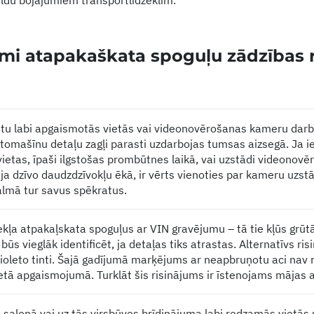
pildu bojājumiem transportlīdzeklim.
mi atapakaškata spoguļu zādzības 
tu labi apgaismotās vietās vai videonovērošanas kameru darbīb
utomašīnu detaļu zagļi parasti uzdarbojas tumsas aizsegā. Ja 
vietas, īpaši ilgstošas prombūtnes laikā, vai uzstādi videono
a dzīvo daudzdzīvokļu ēkā, ir vērts vienoties par kameru uzst
almā tur savus spēkratus.
kļa atpakaļskata spoguļus ar VIN gravējumu – tā tie kļūs grūtā
būs vieglāk identificēt, ja detaļas tiks atrastas. Alternatīvs ri
oleto tinti. Šajā gadījumā marķējums ar neapbruņotu aci nav r
etā apgaismojumā. Turklāt šis risinājums ir īstenojams mājas 
salonā vai uz tās virsbūves brīdinājuma labi redzamās vietās u