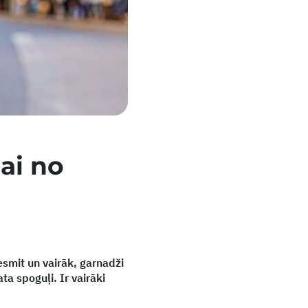
ai no
esmit un vairāk, garnadži
ta spoguļi. Ir vairāki