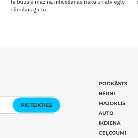
tā būtiski mazina inficēšanās risku un atvieglo
slimības gaitu.
PODKĀSTS
BĒRNI
MĀJOKLIS
PIETEIKTIES
AUTO
IKDIENA
CEĻOJUMI