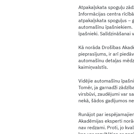
Atpakaļskata spoguļu zādz
Informācijas centra rīcībā
atpakaļskata spoguļus – g
automašīnu īpašniekiem. 
īpašnieki. Salīdzināšanai 
Kā norāda Drošības Akadēm
pieprasījums, ir arī piedā
automašīnu detaļas mēdz bū
kaimiņvalstīs.
Vidējie automašīnu īpašn
Tomēr, ja garnadži zādzīb
virsbūvi, zaudējumi var s
nekā, šādos gadījumos nepi
Runājot par iespējamajie
Akadēmijas eksperti norād
nav redzami. Proti, jo kval