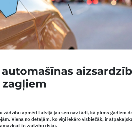
 automašīnas aizsardzīb
 zagļiem
u zādzību apmēri Latvijā jau sen nav tādi, kā pirms gadiem d
jām. Viena no detaļām, ko viņi iekāro visbiežāk, ir atpakaļska
samazināt to zādzību risku.