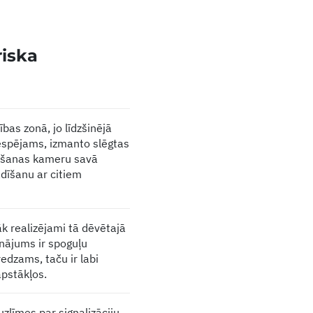
riska
as zonā, jo līdzšinējā
iespējams, izmanto slēgtas
vēršanas kameru savā
ādīšanu ar citiem
k realizējami tā dēvētajā
sinājums ir spoguļu
edzams, taču ir labi
apstākļos.
zlīmes par signalizāciju