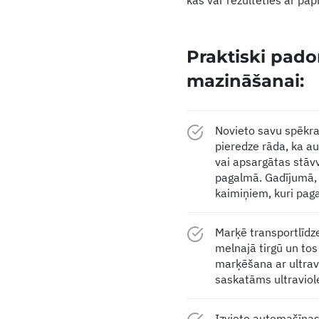
kas var rezultēties ar pa
Praktiski pado
mazināšanai:
Novieto savu spēkra
pieredze rāda, ka a
vai apsargātas stāv
pagalmā. Gadījumā, j
kaimiņiem, kuri pag
Marķē transportlīdze
melnajā tirgū un tos 
marķēšana ar ultravi
saskatāms ultraviol
Izvieto automašīnas 