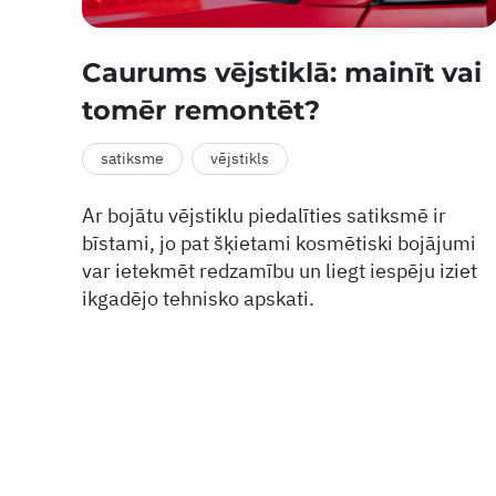
Caurums vējstiklā: mainīt vai
tomēr remontēt?
satiksme
vējstikls
Ar bojātu vējstiklu piedalīties satiksmē ir
bīstami, jo pat šķietami kosmētiski bojājumi
var ietekmēt redzamību un liegt iespēju iziet
ikgadējo tehnisko apskati.