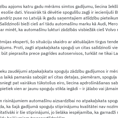
ību apjoms katru gadu mērāms simtos gadījumu, liecina Iekšli
 esošie dati. Visvairāk tā dēvētie spogulīšu zagļi ir iecienīj
andrīz puse no Latvijā ik gadu saņemtajiem atlīdzību pieteikum
Salīdzinoši bieži cieš arī tādu automašīnu marku kā Audi, Me
var minēt, ka automašīnu lukturi zādzībās visbiežāk cieš Volvo
ijas eksperti, šo situāciju skaidro ar aktuālajām tirgus tenden
vājums. Proti, zagti atpakaļskata spoguļi un citas salīdzinoši 
t pieprasīta prece pagrīdes autoservisos, turklāt ne tikai Lat
ieku zaudējumi atpakaļskata spoguļu zādzību gadījumos ir mērā
as laikā pamanās sabojāt arī citas detaļas, piemēram, spoguļ
asniegt pat vairākus tūkstošus eiro, liecina apdrošināšanas sa
etiek vien ar jaunu spoguļu stikla iegādi – ir jālabo vai jāmain
m risinājumiem automašīnu aizsardzībai no atpakaļskata spoguļ
a, ka šajā gadījumā spoguļu stiprinājumu kvalitātei nav nozīme
itatīvāki ir šie stiprinājumi, jo lielāka iespējamība, ka garnadži