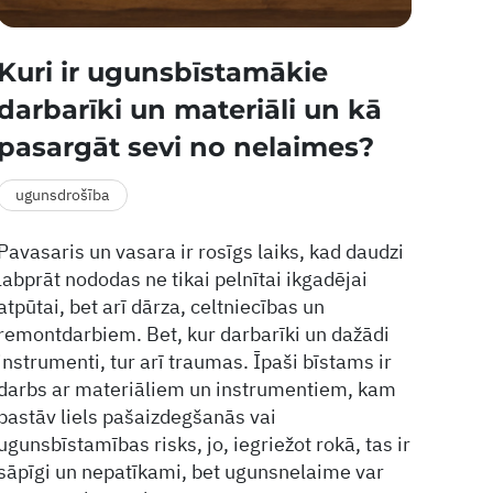
Kuri ir ugunsbīstamākie
darbarīki un materiāli un kā
pasargāt sevi no nelaimes?
ugunsdrošība
Pavasaris un vasara ir rosīgs laiks, kad daudzi
labprāt nododas ne tikai pelnītai ikgadējai
atpūtai, bet arī dārza, celtniecības un
remontdarbiem. Bet, kur darbarīki un dažādi
instrumenti, tur arī traumas. Īpaši bīstams ir
darbs ar materiāliem un instrumentiem, kam
pastāv liels pašaizdegšanās vai
ugunsbīstamības risks, jo, iegriežot rokā, tas ir
sāpīgi un nepatīkami, bet ugunsnelaime var