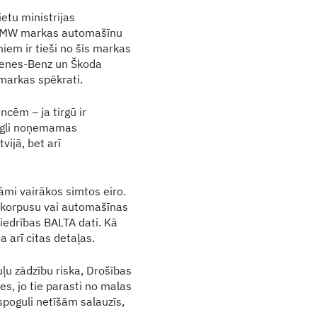
etu ministrijas
uši BMW markas automašīnu
iem ir tieši no šīs markas
rcenes-Benz un Škoda
 markas spēkrati.
cēm – ja tirgū ir
viegli noņemamas
vijā, bet arī
mi vairākos simtos eiro.
a korpusu vai automašīnas
biedrības BALTA dati. Kā
a arī citas detaļas.
u zādzību riska, Drošības
s, jo tie parasti no malas
 spoguli netīšām salauzīs,