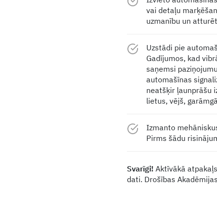
vai detaļu marķēšan
uzmanību un atturē
Uzstādi pie automaš
Gadījumos, kad vibr
saņemsi paziņojumu s
automašīnas signaliz
neatšķir ļaunprāšu i
lietus, vējš, garāmg
Izmanto mehāniskus 
Pirms šādu risinājum
Svarīgi!
Aktīvākā atpakaļs
dati. Drošības Akadēmijas