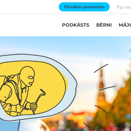
Par m
Piesakies jaunumiem
PODKĀSTS
BĒRNI
MĀJ