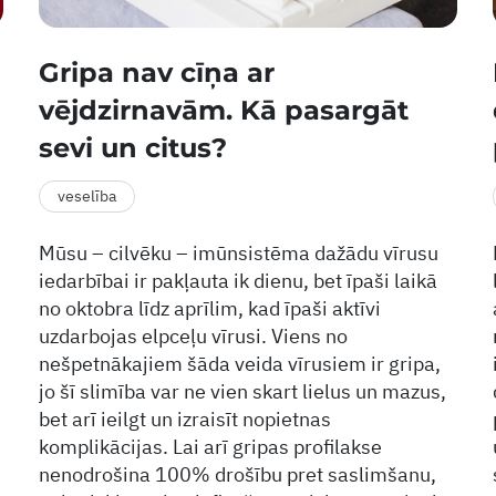
Gripa nav cīņa ar
vējdzirnavām. Kā pasargāt
sevi un citus?
veselība
Mūsu – cilvēku – imūnsistēma dažādu vīrusu
iedarbībai ir pakļauta ik dienu, bet īpaši laikā
no oktobra līdz aprīlim, kad īpaši aktīvi
uzdarbojas elpceļu vīrusi. Viens no
nešpetnākajiem šāda veida vīrusiem ir gripa,
jo šī slimība var ne vien skart lielus un mazus,
bet arī ieilgt un izraisīt nopietnas
komplikācijas. Lai arī gripas profilakse
nenodrošina 100% drošību pret saslimšanu,