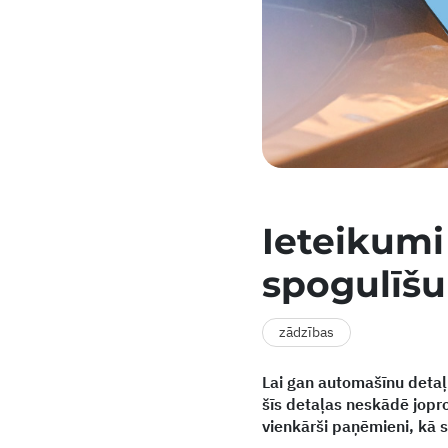
Ieteikumi
spogulīšu
zādzības
Lai gan automašīnu detaļ
šīs detaļas neskādē jopro
vienkārši paņēmieni, kā 