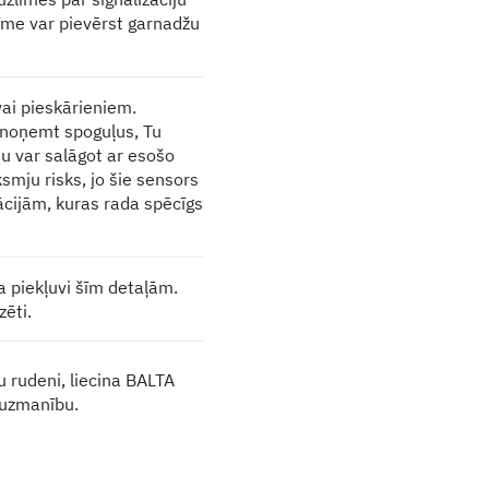
īme var pievērst garnadžu
vai pieskārieniem.
 noņemt spoguļus, Tu
mu var salāgot ar esošo
smju risks, jo šie sensors
rācijām, kuras rada spēcīgs
 piekļuvi šīm detaļām.
zēti.
 rudeni, liecina BALTA
 uzmanību.