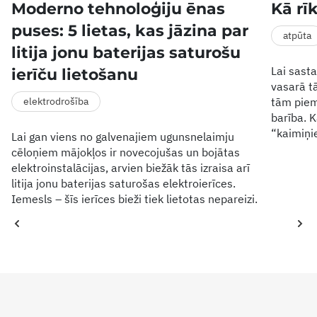
Moderno tehnoloģiju ēnas
Kā rī
puses: 5 lietas, kas jāzina par
atpūta
litija jonu baterijas saturošu
Lai sasta
ierīču lietošanu
vasarā tā
elektrodrošība
tām piem
barība. 
“kaimiņ
Lai gan viens no galvenajiem ugunsnelaimju
cēloņiem mājokļos ir novecojušas un bojātas
elektroinstalācijas, arvien biežāk tās izraisa arī
litija jonu baterijas saturošas elektroierīces.
Iemesls – šīs ierīces bieži tiek lietotas nepareizi.