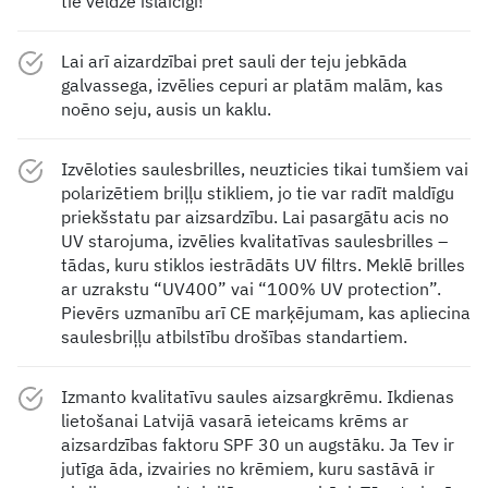
tie veldzē īslaicīgi!
Lai arī aizardzībai pret sauli der teju jebkāda
galvassega, izvēlies cepuri ar platām malām, kas
noēno seju, ausis un kaklu.
Izvēloties saulesbrilles, neuzticies tikai tumšiem vai
polarizētiem briļļu stikliem, jo tie var radīt maldīgu
priekšstatu par aizsardzību. Lai pasargātu acis no
UV starojuma, izvēlies kvalitatīvas saulesbrilles –
tādas, kuru stiklos iestrādāts UV filtrs. Meklē brilles
ar uzrakstu “UV400” vai “100% UV protection”.
Pievērs uzmanību arī CE marķējumam, kas apliecina
saulesbriļļu atbilstību drošības standartiem.
Izmanto kvalitatīvu saules aizsargkrēmu. Ikdienas
lietošanai Latvijā vasarā ieteicams krēms ar
aizsardzības faktoru SPF 30 un augstāku. Ja Tev ir
jutīga āda, izvairies no krēmiem, kuru sastāvā ir