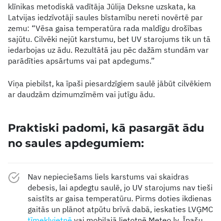
klīnikas metodiskā vadītāja Jūlija Deksne uzskata, ka
Latvijas iedzīvotāji saules bīstamību nereti novērtē par
zemu: “Vēsa gaisa temperatūra rada maldīgu drošības
sajūtu. Cilvēki nejūt karstumu, bet UV starojums tik un tā
iedarbojas uz ādu. Rezultātā jau pēc dažām stundām var
parādīties apsārtums vai pat apdegums.”
Viņa piebilst, ka īpaši piesardzīgiem saulē jābūt cilvēkiem
ar daudzām dzimumzīmēm vai jutīgu ādu.
Praktiski padomi, kā pasargāt ādu
no saules apdegumiem:
Nav nepieciešams liels karstums vai skaidras
debesis, lai apdegtu saulē, jo UV starojums nav tieši
saistīts ar gaisa temperatūru. Pirms doties ikdienas
gaitās un plānot atpūtu brīvā dabā, ieskaties LVĢMC
tīmekļvietnē
vai mobilajā lietotnē Meteo.lv. Īpašu