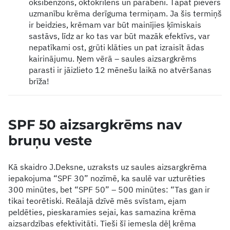
oksibenzons, oktokrilēns un parabēni. Tāpat pievērs
uzmanību krēma derīguma termiņam. Ja šis termiņš
ir beidzies, krēmam var būt mainījies ķīmiskais
sastāvs, līdz ar ko tas var būt mazāk efektīvs, var
nepatīkami ost, grūti klāties un pat izraisīt ādas
kairinājumu. Ņem vērā – saules aizsargkrēms
parasti ir jāizlieto 12 mēnešu laikā no atvēršanas
brīža!
SPF 50 aizsargkrēms nav
bruņu veste
Kā skaidro J.Deksne, uzraksts uz saules aizsargkrēma
iepakojuma “SPF 30” nozīmē, ka saulē var uzturēties
300 minūtes, bet “SPF 50” – 500 minūtes: “Tas gan ir
tikai teorētiski. Reālajā dzīvē mēs svīstam, ejam
peldēties, pieskaramies sejai, kas samazina krēma
aizsardzības efektivitāti. Tieši šī iemesla dēļ krēma