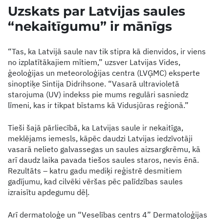
Uzskats par Latvijas saules
“nekaitīgumu” ir mānīgs
“Tas, ka Latvijā saule nav tik stipra kā dienvidos, ir viens
no izplatītākajiem mītiem,” uzsver Latvijas Vides,
ģeoloģijas un meteoroloģijas centra (LVĢMC) eksperte
sinoptiķe Sintija Didrihsone. “Vasarā ultravioletā
starojuma (UV) indekss pie mums regulāri sasniedz
līmeni, kas ir tikpat bīstams kā Vidusjūras reģionā.”
Tieši šajā pārliecībā, ka Latvijas saule ir nekaitīga,
meklējams iemesls, kāpēc daudzi Latvijas iedzīvotāji
vasarā nelieto galvassegas un saules aizsargkrēmu, kā
arī daudz laika pavada tiešos saules staros, nevis ēnā.
Rezultāts – katru gadu mediķi reģistrē desmitiem
gadījumu, kad cilvēki vēršas pēc palīdzības saules
izraisītu apdegumu dēļ.
Arī dermatoloģe un “Veselības centrs 4” Dermatoloģijas