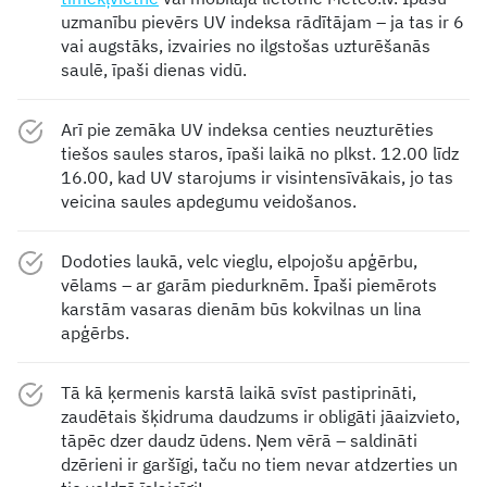
uzmanību pievērs UV indeksa rādītājam – ja tas ir 6
vai augstāks, izvairies no ilgstošas uzturēšanās
saulē, īpaši dienas vidū.
Arī pie zemāka UV indeksa centies neuzturēties
tiešos saules staros, īpaši laikā no plkst. 12.00 līdz
16.00, kad UV starojums ir visintensīvākais, jo tas
veicina saules apdegumu veidošanos.
Dodoties laukā, velc vieglu, elpojošu apģērbu,
vēlams – ar garām piedurknēm. Īpaši piemērots
karstām vasaras dienām būs kokvilnas un lina
apģērbs.
Tā kā ķermenis karstā laikā svīst pastiprināti,
zaudētais šķidruma daudzums ir obligāti jāaizvieto,
tāpēc dzer daudz ūdens. Ņem vērā – saldināti
dzērieni ir garšīgi, taču no tiem nevar atdzerties un