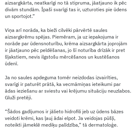
aizsargkārta, neatkarīgi no tā stipruma, jāatjauno ik pēc
divām stundām. Īpaši svarīgi tas ir, uzturoties pie ūdens
un sportojot.”
Viņa arī norāda, ka bieži cilvēki pārvērtē saules
aizsargkrēmu spējas. Piemēram, ja uz iepakojuma ir
norāde par ūdensnoturību, krēma aizsargkārta joprojām
ir jāatjauno pēc peldēšanas, jo šī noturība drīzāk ir pret
šļakstiem, nevis ilgstošu mērcēšanos un kustēšanos
ūdenī.
Ja no saules apdeguma tomēr neizdodas izvairīties,
svarīgi ir paturēt prātā, ka vecmāmiņas ieteikumi par
ādas ieziešanu ar sviestu vai krējumu situāciju neuzlabos.
Gluži pretēji.
“Šādos gadījumos ir jālieto hidrofili jeb uz ūdens bāzes
veidoti krēmi, kas ļauj ādai elpot. Ja veidojas pūšļi,
noteikti jāmeklē mediķu palīdzība,” tā dermatoloģe.