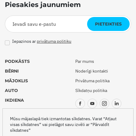
Piesakies jaunumiem
PIETEIKTIES
Iepazinos ar
privātuma politiku
PODKĀSTS
Par mums
BĒRNI
Noderīgi kontakti
MĀJOKLIS
Privātuma politika
AUTO
Sīkdatņu politika
IKDIENA
CEĻOJUMI
Mūsu mājaslapā tiek izmantotas sīkdatnes. Varat “Atļaut
visas sīkdatnes” vai pielāgot savu izvēli ar “Pārvaldīt
sīkdatnes”