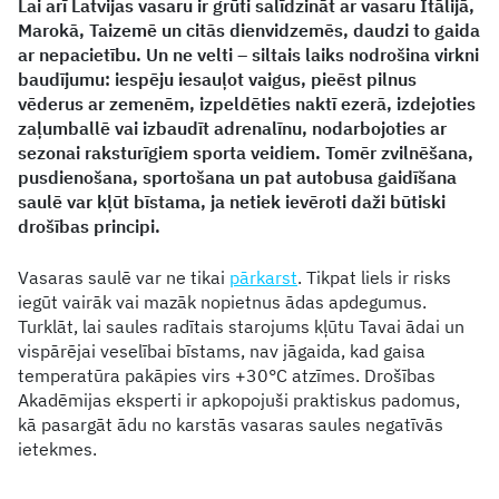
Lai arī Latvijas vasaru ir grūti salīdzināt ar vasaru Itālijā,
Marokā, Taizemē un citās dienvidzemēs, daudzi to gaida
ar nepacietību. Un ne velti – siltais laiks nodrošina virkni
baudījumu: iespēju iesauļot vaigus, pieēst pilnus
vēderus ar zemenēm, izpeldēties naktī ezerā, izdejoties
zaļumballē vai izbaudīt adrenalīnu, nodarbojoties ar
sezonai raksturīgiem sporta veidiem. Tomēr zvilnēšana,
pusdienošana, sportošana un pat autobusa gaidīšana
saulē var kļūt bīstama, ja netiek ievēroti daži būtiski
drošības principi.
Vasaras saulē var ne tikai
pārkarst
. Tikpat liels ir risks
iegūt vairāk vai mazāk nopietnus ādas apdegumus.
Turklāt, lai saules radītais starojums kļūtu Tavai ādai un
vispārējai veselībai bīstams, nav jāgaida, kad gaisa
temperatūra pakāpies virs +30°C atzīmes. Drošības
Akadēmijas eksperti ir apkopojuši praktiskus padomus,
kā pasargāt ādu no karstās vasaras saules negatīvās
ietekmes.