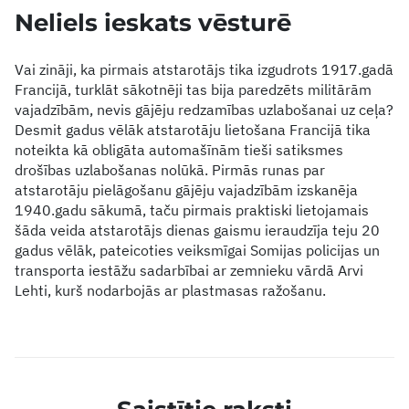
Neliels ieskats vēsturē
Vai zināji, ka pirmais atstarotājs tika izgudrots 1917.gadā
Francijā, turklāt sākotnēji tas bija paredzēts militārām
vajadzībām, nevis gājēju redzamības uzlabošanai uz ceļa?
Desmit gadus vēlāk atstarotāju lietošana Francijā tika
noteikta kā obligāta automašīnām tieši satiksmes
drošības uzlabošanas nolūkā. Pirmās runas par
atstarotāju pielāgošanu gājēju vajadzībām izskanēja
1940.gadu sākumā, taču pirmais praktiski lietojamais
šāda veida atstarotājs dienas gaismu ieraudzīja teju 20
gadus vēlāk, pateicoties veiksmīgai Somijas policijas un
transporta iestāžu sadarbībai ar zemnieku vārdā Arvi
Lehti, kurš nodarbojās ar plastmasas ražošanu.