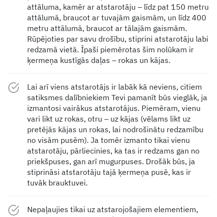
attāluma, kamēr ar atstarotāju – līdz pat 150 metru
attālumā, braucot ar tuvajām gaismām, un līdz 400
metru attālumā, braucot ar tālajām gaismām.
Rūpējoties par savu drošību, stiprini atstarotāju labi
redzamā vietā. Īpaši piemērotas šim nolūkam ir
ķermeņa kustīgās daļas – rokas un kājas.
Lai arī viens atstarotājs ir labāk kā neviens, citiem
satiksmes dalībniekiem Tevi pamanīt būs vieglāk, ja
izmantosi vairākus atstarotājus. Piemēram, vienu
vari likt uz rokas, otru – uz kājas (vēlams likt uz
pretējās kājas un rokas, lai nodrošinātu redzamību
no visām pusēm). Ja tomēr izmanto tikai vienu
atstarotāju, pārliecinies, ka tas ir redzams gan no
priekšpuses, gan arī mugurpuses. Drošāk būs, ja
stiprināsi atstarotāju tajā ķermeņa pusē, kas ir
tuvāk brauktuvei.
Nepaļaujies tikai uz atstarojošajiem elementiem,