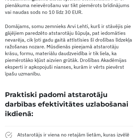
pienākuma neievērošanu var tikt piemērots brīdinājums
vai naudas sods no 10 līdz 30 EUR.
Domājams, somu zemnieks Arvi Lehti, kurš ir stāvējis pie
gājējiem paredzēto atstarotāju šūpuļa, pat iedomāties
nevarēja, cik ļoti gadu gaitā attīstīsies šī drošības līdzekļa
ražošanas nozare. Mūsdienās pieejamā atstarotāju
krāsu, formu, materiālu daudzveidība ir tik liela, ka
piemērotāko kļūst aizvien grūtāk. Drošības Akadēmijas
eksperti ir apkopojuši nianses, kurām ir vērts pievērst
īpašu uzmanību.
Praktiski padomi atstarotāju
darbības efektivitātes uzlabošanai
ikdienā:
Atstarotājs ir viena no retajām lietām, kuras izvēlē