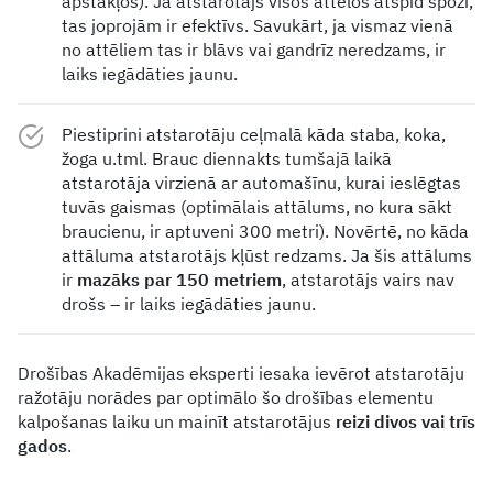
apstākļos). Ja atstarotājs visos attēlos atspīd spoži,
tas joprojām ir efektīvs. Savukārt, ja vismaz vienā
no attēliem tas ir blāvs vai gandrīz neredzams, ir
laiks iegādāties jaunu.
Piestiprini atstarotāju ceļmalā kāda staba, koka,
žoga u.tml. Brauc diennakts tumšajā laikā
atstarotāja virzienā ar automašīnu, kurai ieslēgtas
tuvās gaismas (optimālais attālums, no kura sākt
braucienu, ir aptuveni 300 metri). Novērtē, no kāda
attāluma atstarotājs kļūst redzams. Ja šis attālums
ir
mazāks par 150 metriem
, atstarotājs vairs nav
drošs – ir laiks iegādāties jaunu.
Drošības Akadēmijas eksperti iesaka ievērot atstarotāju
ražotāju norādes par optimālo šo drošības elementu
kalpošanas laiku un mainīt atstarotājus
reizi divos vai trīs
gados
.