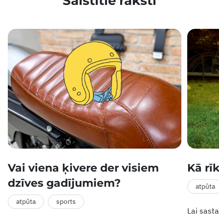
Saistītie raksti
Vai viena ķivere der visiem
Kā rī
dzīves gadījumiem?
atpūta
atpūta
sports
Lai sasta