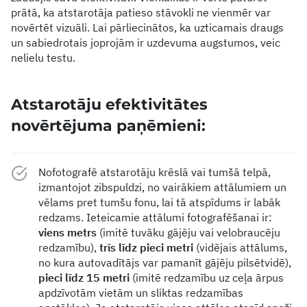
prātā, ka atstarotāja patieso stāvokli ne vienmēr var
novērtēt vizuāli. Lai pārliecinātos, ka uzticamais draugs
un sabiedrotais joprojām ir uzdevuma augstumos, veic
nelielu testu.
Atstarotāju efektivitātes
novērtējuma paņēmieni:
Nofotografē atstarotāju krēslā vai tumšā telpā,
izmantojot zibspuldzi, no vairākiem attālumiem un
vēlams pret tumšu fonu, lai tā atspīdums ir labāk
redzams. Ieteicamie attālumi fotografēšanai ir:
viens metrs
(imitē tuvāku gājēju vai velobraucēju
redzamību),
trīs līdz pieci metri
(vidējais attālums,
no kura autovadītājs var pamanīt gājēju pilsētvidē),
pieci līdz 15 metri
(imitē redzamību uz ceļa ārpus
apdzīvotām vietām un sliktas redzamības