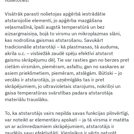
Visātrāk parasti nolietojas apģērbā iestrādātie
atstarojošie elementi, jo apģērba mazgāšana
veļasmašīnā, īpaši augstā temperatūrā un bez
aizsargmaisiņa, bojā to virsmu un mikroplazmas slāni,
kas nodrošina gaismas atstarošanu. Savukārt
tradicionālie atstarotāji – kā plastmasas, tā auduma,
akrila u.c. – visbiežāk zaudē spēju efektīvi atstarot
gaismu skrāpējumu dēļ. Tie var rasties gan no berzes pret
cietām virsmām, piemēram, asfaltu, gan no saskares ar
asiem priekšmetiem, piemēram, atslēgām. Būtiski – jo
vecāks ir atstarotājs, jo uzņēmīgāks tas ir pret
skrāpējumiem, jo ultravioletais starojums, nokrišņi un
gaisa temperatūras svārstības padara atstarotāja
materiālu trauslāku.
To, ka atstarotājs vairs nepilda savas funkcijas pilnvērtīgi,
var noteikt ar elementāru apskati – ja tā virsma ir matēta
un ar acīmredzamiem skrāpējumiem, atstarotājs ir
zaudējis savu efektivitāti. Vienlaikus ir vērts paturēt