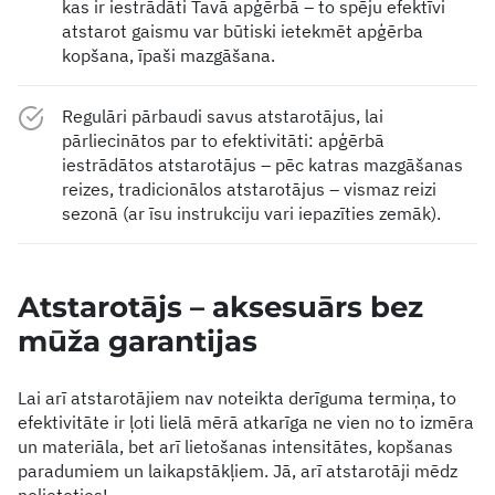
kas ir iestrādāti Tavā apģērbā – to spēju efektīvi
atstarot gaismu var būtiski ietekmēt apģērba
kopšana, īpaši mazgāšana.
Regulāri pārbaudi savus atstarotājus, lai
pārliecinātos par to efektivitāti: apģērbā
iestrādātos atstarotājus – pēc katras mazgāšanas
reizes, tradicionālos atstarotājus – vismaz reizi
sezonā (ar īsu instrukciju vari iepazīties zemāk).
Atstarotājs – aksesuārs bez
mūža garantijas
Lai arī atstarotājiem nav noteikta derīguma termiņa, to
efektivitāte ir ļoti lielā mērā atkarīga ne vien no to izmēra
un materiāla, bet arī lietošanas intensitātes, kopšanas
paradumiem un laikapstākļiem. Jā, arī atstarotāji mēdz
nolietoties!