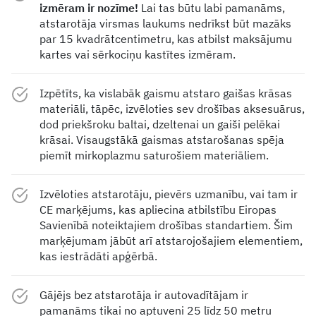
izmēram ir nozīme!
Lai tas būtu labi pamanāms,
atstarotāja virsmas laukums nedrīkst būt mazāks
par 15 kvadrātcentimetru, kas atbilst maksājumu
kartes vai sērkociņu kastītes izmēram.
Izpētīts, ka vislabāk gaismu atstaro gaišas krāsas
materiāli, tāpēc, izvēloties sev drošības aksesuārus,
dod priekšroku baltai, dzeltenai un gaiši pelēkai
krāsai. Visaugstākā gaismas atstarošanas spēja
piemīt mirkoplazmu saturošiem materiāliem.
Izvēloties atstarotāju, pievērs uzmanību, vai tam ir
CE marķējums, kas apliecina atbilstību Eiropas
Savienībā noteiktajiem drošības standartiem. Šim
marķējumam jābūt arī atstarojošajiem elementiem,
kas iestrādāti apģērbā.
Gājējs bez atstarotāja ir autovadītājam ir
pamanāms tikai no aptuveni 25 līdz 50 metru