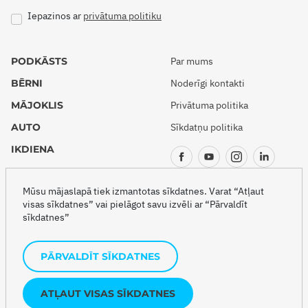
Iepazinos ar
privātuma politiku
PODKĀSTS
Par mums
BĒRNI
Noderīgi kontakti
MĀJOKLIS
Privātuma politika
AUTO
Sīkdatņu politika
IKDIENA
CEĻOJUMI
Mūsu mājaslapā tiek izmantotas sīkdatnes. Varat “Atļaut
visas sīkdatnes” vai pielāgot savu izvēli ar “Pārvaldīt
sīkdatnes”
Copyright © 2026 Drošības akadēmija
PĀRVALDĪT SĪKDATNES
Šo projektu veido
ATĻAUT VISAS SĪKDATNES