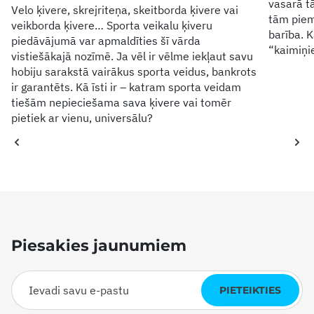
vasarā tā
Velo ķivere, skrejriteņa, skeitborda ķivere vai
tām piem
veikborda ķivere… Sporta veikalu ķiveru
barība. 
piedāvājumā var apmaldīties šī vārda
“kaimiņ
vistiešākajā nozīmē. Ja vēl ir vēlme iekļaut savu
hobiju sarakstā vairākus sporta veidus, bankrots
ir garantēts. Kā īsti ir – katram sporta veidam
tiešām nepieciešama sava ķivere vai tomēr
pietiek ar vienu, universālu?
Piesakies jaunumiem
PIETEIKTIES