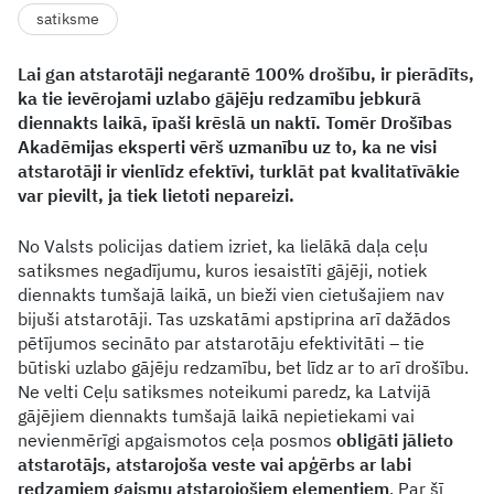
satiksme
Lai gan atstarotāji negarantē 100% drošību, ir pierādīts,
ka tie ievērojami uzlabo gājēju redzamību jebkurā
diennakts laikā, īpaši krēslā un naktī. Tomēr Drošības
Akadēmijas eksperti vērš uzmanību uz to, ka ne visi
atstarotāji ir vienlīdz efektīvi, turklāt pat kvalitatīvākie
var pievilt, ja tiek lietoti nepareizi.
No Valsts policijas datiem izriet, ka lielākā daļa ceļu
satiksmes negadījumu, kuros iesaistīti gājēji, notiek
diennakts tumšajā laikā, un bieži vien cietušajiem nav
bijuši atstarotāji. Tas uzskatāmi apstiprina arī dažādos
pētījumos secināto par atstarotāju efektivitāti – tie
būtiski uzlabo gājēju redzamību, bet līdz ar to arī drošību.
Ne velti Ceļu satiksmes noteikumi paredz, ka Latvijā
gājējiem diennakts tumšajā laikā nepietiekami vai
nevienmērīgi apgaismotos ceļa posmos
obligāti jālieto
atstarotājs, atstarojoša veste vai apģērbs ar labi
redzamiem gaismu atstarojošiem elementiem
. Par šī