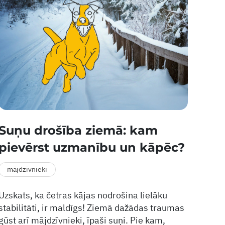
Suņu drošība ziemā: kam
pievērst uzmanību un kāpēc?
mājdzīvnieki
Uzskats, ka četras kājas nodrošina lielāku
stabilitāti, ir maldīgs! Ziemā dažādas traumas
gūst arī mājdzīvnieki, īpaši suņi. Pie kam,