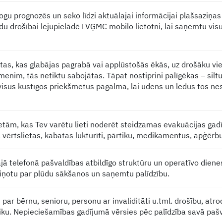
gu prognozēs un seko līdzi aktuālajai informācijai plašsaziņa
u drošībai lejupielādē LVĢMC mobilo lietotni, lai saņemtu visu
tas, kas glabājas pagrabā vai applūstošās ēkās, uz drošāku vi
līmenim, tās netiktu sabojātas. Tāpat nostiprini palīgēkas – sil
visus kustīgos priekšmetus pagalmā, lai ūdens un ledus tos ne
etām, kas Tev varētu lieti noderēt steidzamas evakuācijas ga
vērtslietas, kabatas lukturīti, pārtiku, medikamentus, apģērb
jā telefonā pašvaldības atbildīgo struktūru un operatīvo diene
ziņotu par plūdu sākšanos un saņemtu palīdzību.
s par bērnu, senioru, personu ar invaliditāti u.tml. drošību, at
aiku. Nepieciešamības gadījumā vērsies pēc palīdzība savā pašv