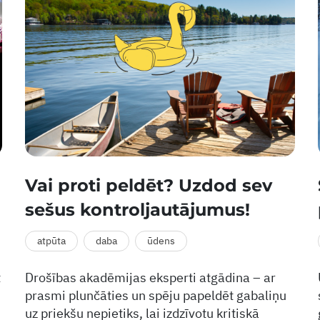
Vai proti peldēt? Uzdod sev
sešus kontroljautājumus!
atpūta
daba
ūdens
t
Drošības akadēmijas eksperti atgādina – ar
prasmi plunčāties un spēju papeldēt gabaliņu
uz priekšu nepietiks, lai izdzīvotu kritiskā