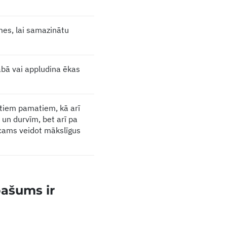
es, lai samazinātu
rabā vai appludina ēkas
ātiem pamatiem, kā arī
m un durvīm, bet arī pa
icams veidot mākslīgus
īpašums ir