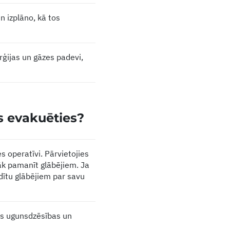
 izplāno, kā tos
erģijas un gāzes padevi,
as evakuēties?
s operatīvi. Pārvietojies
lāk pamanīt glābējiem. Ja
ādītu glābējiem par savu
sts ugunsdzēsības un