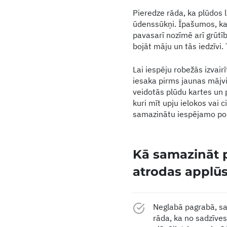
Pieredze rāda, ka plūdos l
ūdenssūkņi. Īpašumos, kas
pavasarī nozīmē arī grūtīb
bojāt māju un tās iedzīvi.
Lai iespēju robežās izvai
iesaka pirms jaunas mājvi
veidotās plūdu kartes un 
kuri mīt upju ielokos vai 
samazinātu iespējamo po
Kā samazināt 
atrodas applūs
Neglabā pagrabā, sa
rāda, ka no sadzīves