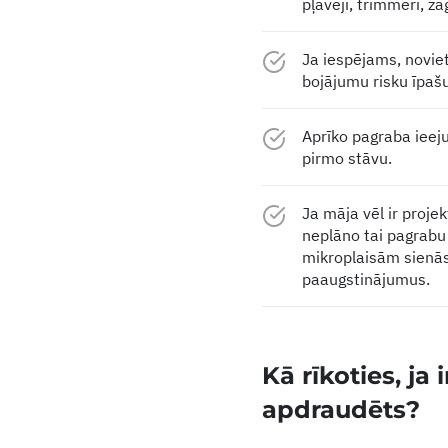
pļāvēji, trimmeri, zāģ
Ja iespējams, novie
bojājumu risku īpa
Aprīko pagraba ieeju
pirmo stāvu.
Ja māja vēl ir proj
neplāno tai pagrabu –
mikroplaisām sienās
paaugstinājumus.
Kā rīkoties, ja
apdraudēts?