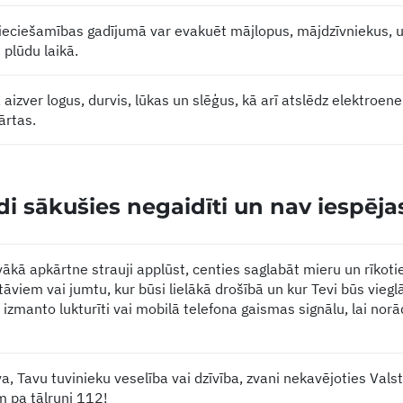
ieciešamības gadījumā var evakuēt mājlopus, mājdzīvniekus, un
 plūdu laikā.
 aizver logus, durvis, lūkas un slēģus, kā arī atslēdz elektroen
ārtas.
ūdi sākušies negaidīti un nav iespēj
vākā apkārtne strauji applūst, centies saglabāt mieru un rīkotie
āviem vai jumtu, kur būsi lielākā drošībā un kur Tevi būs vieg
, izmanto lukturīti vai mobilā telefona gaismas signālu, lai nor
a, Tavu tuvinieku veselība vai dzīvība, zvani nekavējoties Val
 pa tālruni 112!