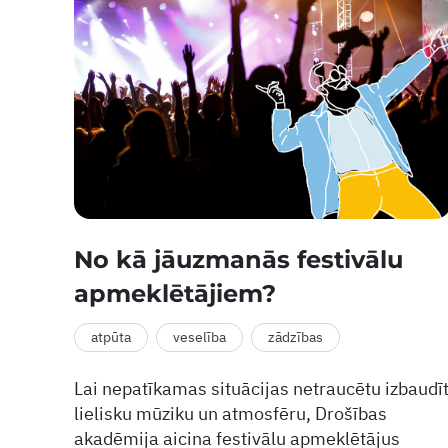
No kā jāuzmanās festivālu
apmeklētājiem?
atpūta
veselība
zādzības
Lai nepatīkamas situācijas netraucētu izbaudī
lielisku mūziku un atmosfēru, Drošības
akadēmija aicina festivālu apmeklētājus