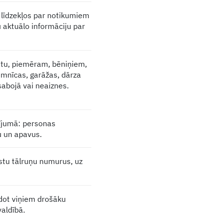
s līdzekļos par notikumiem
 aktuālo informāciju par
etu, piemēram, bēniņiem,
tumnīcas, garāžas, dārza
sabojā vai neaiznes.
dījumā: personas
u un apavus.
stu tālruņu numurus, uz
rodot viņiem drošāku
aldībā.