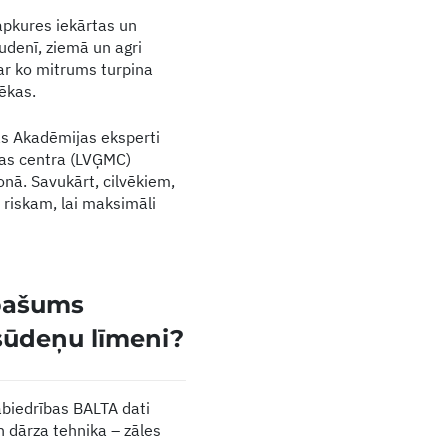
 apkures iekārtas un
udenī, ziemā un agri
 ar ko mitrums turpina
 ēkas.
as Akadēmijas eksperti
jas centra (LVĢMC)
onā. Savukārt, cilvēkiem,
u riskam, lai maksimāli
īpašums
tsūdeņu līmeni?
biedrības BALTA dati
n dārza tehnika – zāles