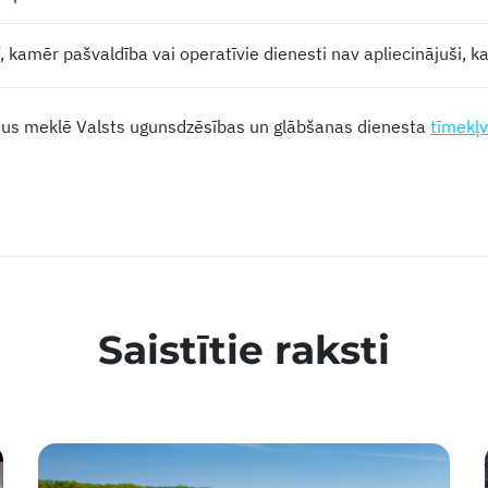
 kamēr pašvaldība vai operatīvie dienesti nav apliecinājuši, ka 
mus meklē Valsts ugunsdzēsības un glābšanas dienesta
tīmekļv
Saistītie raksti