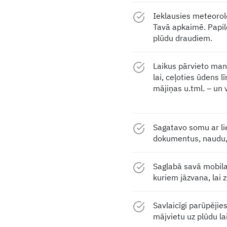
Ieklausies meteorolo
Tavā apkaimē. Papild
plūdu draudiem.
Laikus pārvieto man
lai, ceļoties ūdens 
mājiņas u.tml. – un 
Sagatavo somu ar li
dokumentus, naudu, 
Saglabā savā mobila
kuriem jāzvana, lai 
Savlaicīgi parūpējie
mājvietu uz plūdu l