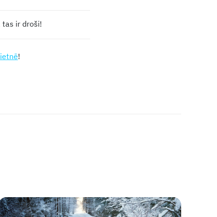
tas ir droši!
ietnē
!