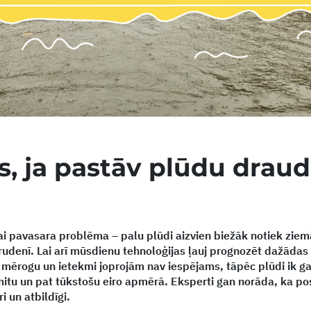
s, ja pastāv plūdu draud
ikai pavasara problēma – palu plūdi aizvien biežāk notiek ziemā
rudenī. L
ai arī mūsdienu tehnoloģijas ļauj prognozēt dažādas 
to mērogu un ietekmi joprojām nav iespējams
, tāpēc plūdi ik g
tu un pat tūkstošu eiro apmērā. Eksperti gan norāda, ka po
i un atbildīgi.