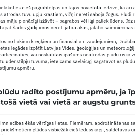
ielākoties cieš pagrabtelpas un tajos novietotā iedzīve, kā arī
 atrodas tuvu upju krastiem, vižņi nereti sabojā žogus. Plūdi r
as māju pienācīgi izžāvēt – pagrabos vēl ilgi paliek ūdens, līdz
 Tāpat šādos gadījumos nereti jātīra akas, jālabo saimniecības
rītos no liekiem kreņķiem un finansiāliem zaudējumiem, Drošīb
etas iegādes izpētīt Latvijas Vides, ģeoloģijas un meteoroloģi
pārliecināties, vai noskatītais īpašums neatrodas plūdu riska z
citu ūdenstilpju tuvumā, ieteicams savlaicīgi sagatavoties plūd
stījumu apmēru.
plūdu radīto postījumu apmēru, ja 
tošā vietā vai vietā ar augstu grun
imniecības ēkās vērtīgas lietas. Piemēram, apdrošināšanas sa
 priekšmetiem plūdos visbiežāk cieš ledusskapji, saldētavas u