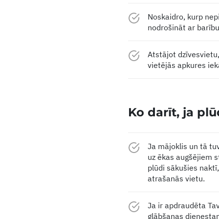
Noskaidro, kurp nep
nodrošināt ar barību
Atstājot dzīvesvietu,
vietējās apkures iek
Ko darīt, ja pl
Ja mājoklis un tā tu
uz ēkas augšējiem st
plūdi sākušies naktī
atrašanās vietu.
Ja ir apdraudēta Tav
glābšanas dienestam