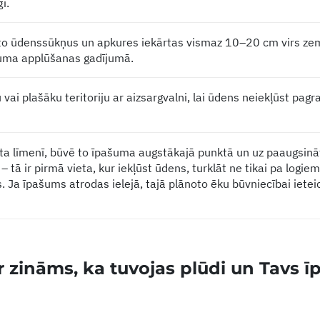
i.
to ūdenssūkņus un apkures iekārtas vismaz 10–20 cm virs zem
šuma applūšanas gadījumā.
 vai plašāku teritoriju ar aizsargvalni, lai ūdens neiekļūst pag
ekta līmenī, būvē to īpašuma augstākajā punktā un uz paaugsin
 tā ir pirmā vieta, kur iekļūst ūdens, turklāt ne tikai pa logie
. Ja īpašums atrodas ielejā, tajā plānoto ēku būvniecībai iete
 ir zināms, ka tuvojas plūdi un Tavs 