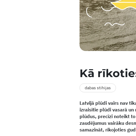
Kā rīkotie
dabas stihijas
Latvijā plūdi vairs nav t
izraisītie plūdi vasarā un 
plūdus, precīzi noteikt 
zaudējumus vairāku desmi
samazināt, rīkojoties gudr