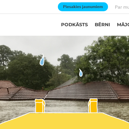
Par m
Piesakies jaunumiem
PODKĀSTS
BĒRNI
MĀJ