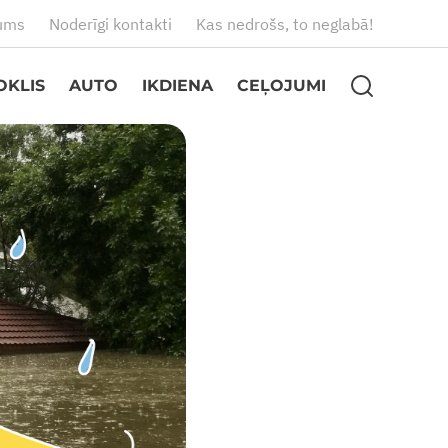
ums
Noderīgi kontakti
Kas nedrošs, to neglabā!
OKLIS
AUTO
IKDIENA
CEĻOJUMI