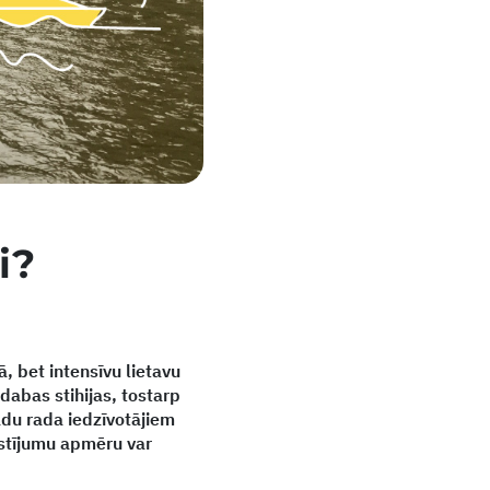
i?
, bet intensīvu lietavu
dabas stihijas, tostarp
adu rada iedzīvotājiem
stījumu apmēru var