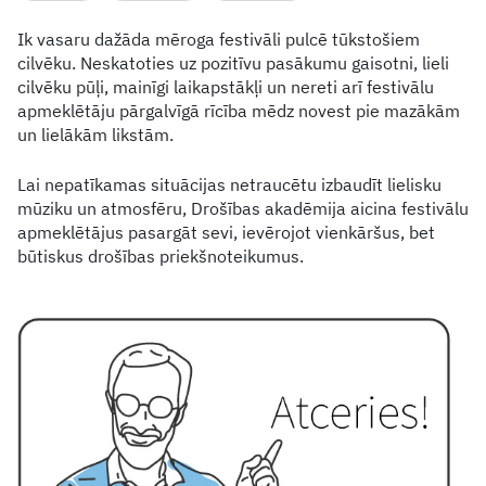
Ik vasaru dažāda mēroga festivāli pulcē tūkstošiem
cilvēku. Neskatoties uz pozitīvu pasākumu gaisotni, lieli
cilvēku pūļi, mainīgi laikapstākļi un nereti arī festivālu
apmeklētāju pārgalvīgā rīcība mēdz novest pie mazākām
un lielākām likstām.
Lai nepatīkamas situācijas netraucētu izbaudīt lielisku
mūziku un atmosfēru, Drošības akadēmija aicina festivālu
apmeklētājus pasargāt sevi, ievērojot vienkāršus, bet
būtiskus drošības priekšnoteikumus.