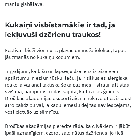
mantu glabātava.
Kukaiņi visbīstamākie ir tad, ja
iekļuvuši dzērienu traukos!
Festivāli bieži vien noris pļavās un meža ielokos, tāpēc
jāuzmanās no kukaiņu kodumiem.
Ir gadījumi, ka bišu un lapseņu dzēliens izraisa vien
apsārtumu, niezi un tūsku, taču, ja ir sākusies alerģiska
reakcija vai anafilaktiskā šoka pazīmes – strauji attīstās
svīšana, pampums, rodas sajūta, ka tuvojas ģībonis –,
Drošības akadēmijas eksperti aicina nekavējoties izsaukt
ātro palīdzību vai, ja kādu iemeslu dēļ tas nav iespējams,
vest cietušo uz slimnīcu.
Drošības akadēmijas pieredze rāda, ka cilvēkiem ir jābūt
īpaši uzmanīgiem, dzerot saldinātus dzērienus, jo tieši