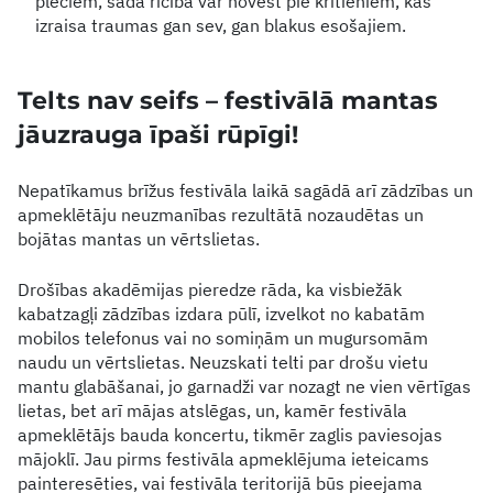
pleciem, šāda rīcība var novest pie kritieniem, kas
izraisa traumas gan sev, gan blakus esošajiem.
Telts nav seifs – festivālā mantas
jāuzrauga īpaši rūpīgi!
Nepatīkamus brīžus festivāla laikā sagādā arī zādzības un
apmeklētāju neuzmanības rezultātā nozaudētas un
bojātas mantas un vērtslietas.
Drošības akadēmijas pieredze rāda, ka visbiežāk
kabatzagļi zādzības izdara pūlī, izvelkot no kabatām
mobilos telefonus vai no somiņām un mugursomām
naudu un vērtslietas. Neuzskati telti par drošu vietu
mantu glabāšanai, jo garnadži var nozagt ne vien vērtīgas
lietas, bet arī mājas atslēgas, un, kamēr festivāla
apmeklētājs bauda koncertu, tikmēr zaglis paviesojas
mājoklī. Jau pirms festivāla apmeklējuma ieteicams
painteresēties, vai festivāla teritorijā būs pieejama