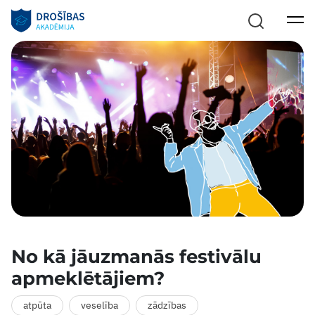
No kā jāuzmanās festivālu
apmeklētājiem?
atpūta
veselība
zādzības