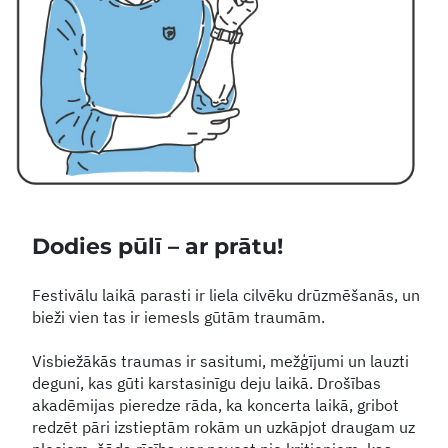
Dodies pūlī – ar prātu!
Festivālu laikā parasti ir liela cilvēku drūzmēšanās, un
bieži vien tas ir iemesls gūtām traumām.
Visbiežākās traumas ir sasitumi, mežģījumi un lauzti
deguni, kas gūti karstasinīgu deju laikā. Drošības
akadēmijas pieredze rāda, ka koncerta laikā, gribot
redzēt pāri izstieptām rokām un uzkāpjot draugam uz