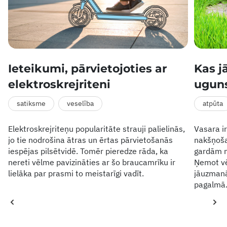
Ieteikumi, pārvietojoties ar
Kas j
elektroskrejriteni
ugun
satiksme
veselība
atpūta
Elektroskrejriteņu popularitāte strauji palielinās,
Vasara i
jo tie nodrošina ātras un ērtas pārvietošanās
nakšņoša
iespējas pilsētvidē. Tomēr pieredze rāda, ka
gardām m
nereti vēlme pavizināties ar šo braucamrīku ir
Ņemot vē
lielāka par prasmi to meistarīgi vadīt.
jāuzmanā
pagalmā