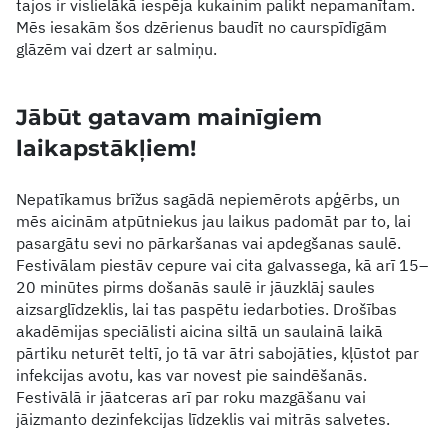
tajos ir vislielākā iespēja kukainim palikt nepamanītam.
Mēs iesakām šos dzērienus baudīt no caurspīdīgām
glāzēm vai dzert ar salmiņu.
Jābūt gatavam mainīgiem
laikapstākļiem!
Nepatīkamus brīžus sagādā nepiemērots apģērbs, un
mēs aicinām atpūtniekus jau laikus padomāt par to, lai
pasargātu sevi no pārkaršanas vai apdegšanas saulē.
Festivālam piestāv cepure vai cita galvassega, kā arī 15–
20 minūtes pirms došanās saulē ir jāuzklāj saules
aizsarglīdzeklis, lai tas paspētu iedarboties. Drošības
akadēmijas speciālisti aicina siltā un saulainā laikā
pārtiku neturēt teltī, jo tā var ātri sabojāties, kļūstot par
infekcijas avotu, kas var novest pie saindēšanās.
Festivālā ir jāatceras arī par roku mazgāšanu vai
jāizmanto dezinfekcijas līdzeklis vai mitrās salvetes.