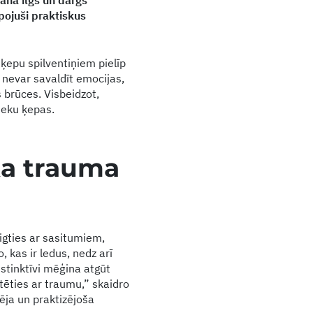
ana ilgs un dārgs
pojuši praktiskus
 ķepu spilventiņiem pielīp
ka nevar savaldīt emocijas,
s brūces. Visbeidzot,
nieku ķepas.
ka trauma
igties ar sasitumiem,
 kas ir ledus, nedz arī
nstinktīvi mēģina atgūt
tēties ar traumu,” skaidro
ēja un praktizējoša