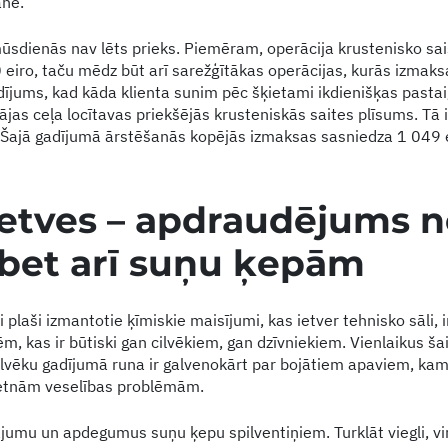
ane.
sdienās nav lēts prieks. Piemēram, operācija krustenisko sa
iro, taču mēdz būt arī sarežģītākas operācijas, kurās izmaks
dījums, kad kāda klienta sunim pēc šķietami ikdienišķas pastai
ājas ceļa locītavas priekšējās krusteniskās saites plīsums. Tā 
. Šajā gadījumā ārstēšanās kopējās izmaksas sasniedza 1 049 e
ietves
–
apdraudējums n
bet arī suņu ķepām
 plaši izmantotie ķīmiskie maisījumi, kas ietver tehnisko sāli, i
m, kas ir būtiski gan cilvēkiem, gan dzīvniekiem. Vienlaikus šai
Cilvēku gadījumā runa ir galvenokārt par bojātiem apaviem, kam
ietnām veselības problēmām.
jumu un apdegumus suņu ķepu spilventiņiem. Turklāt viegli, vir