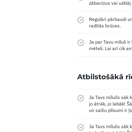
zābaciņus vai uzklāj
Regulāri pārbaudi un
radītās brūces.
Ja par Tavu mīluli i
mēteli. Lai arī cik a
Atbilstošākā r
Ja Tavs mīlulis sāk k
jo ātrāk, jo labāk! Š
un saišu plīsumi ir ļ
Ja Tavs mīlulis sāk k