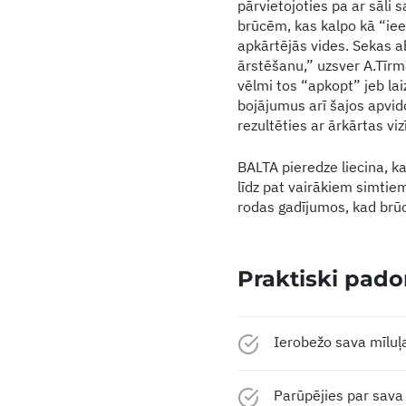
pārvietojoties pa ar sāli
brūcēm, kas kalpo kā “ieej
apkārtējās vides. Sekas ab
ārstēšanu,” uzsver A.Tīrma
vēlmi tos “apkopt” jeb lai
bojājumus arī šajos apvido
rezultēties ar ārkārtas vizī
BALTA pieredze liecina, k
līdz pat vairākiem simtiem
rodas gadījumos, kad brūc
Praktiski pado
Ierobežo sava mīluļa
Parūpējies par sava