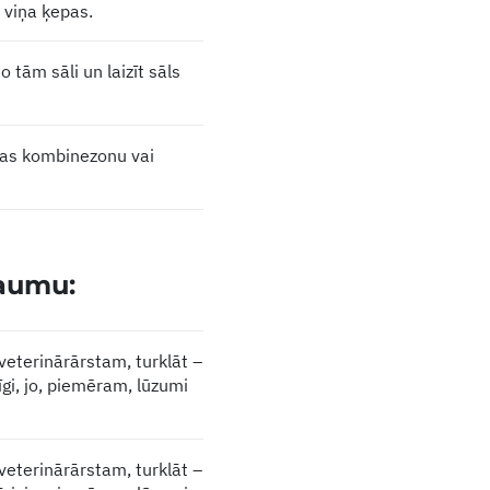
t viņa ķepas.
 tām sāli un laizīt sāls
emas kombinezonu vai
raumu:
 veterinārārstam, turklāt –
īgi, jo, piemēram, lūzumi
 veterinārārstam, turklāt –