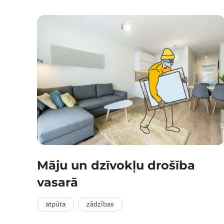
Māju un dzīvokļu drošība
vasarā
atpūta
zādzības