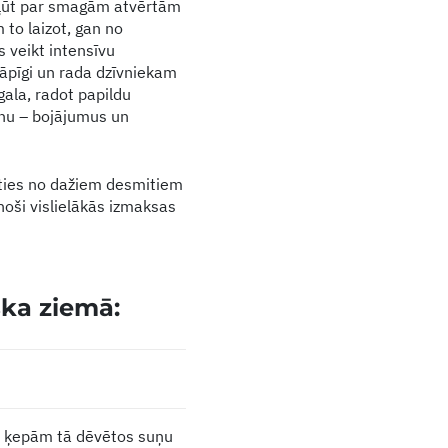
 kļūt par smagām atvērtām
 to laizot, gan no
s veikt intensīvu
 sāpīgi un rada dzīvniekam
gala, radot papildu
aknu – bojājumus un
īties no dažiem desmitiem
inoši vislielākās izmaksas
ska ziemā:
uz ķepām tā dēvētos suņu