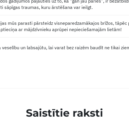
ādos gadījumos paļauties uz to, ka “gan jau pāries”, ir bezatbild
oti sāpīgas traumas, kuru ārstēšana var ieilgt.
jas mūs parasti pārsteidz visneparedzamākajos brīžos, tāpēc pa
 aptieciņa ar mājdzīvnieku aprūpei nepieciešamajām lietām!
veselību un labsajūtu, lai varat bez raizēm baudīt ne tikai ziem
Saistītie raksti