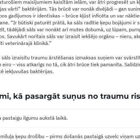
 saturošiem maisījumiem kaisītām ielām, var ātri progresēt un
as vārti” baktērijām. Tās brūcē var nonāk divējādi – gan sunim
os gadījumos ir identiskas – brūce kļūst inficēta un var nāktie
ne. “Ir būtiski paturēt prātā, ka sāls radītie ķepu bojājumi ir
zīt, tādējādi sāls var nonākt arī mutes dobumā, uz lūpam, purn
s. Savukārt norītais sāls var izraisīt iekšējo orgānu – nieru, 
ti veterinārajā klīnikā.”
a sāls izraisītu traumu ārstēšanas izmaksas suņiem var svārst
 eiro – viss atkarīgs no tā, cik ātri brūce tiek pamanīta. Salīdz
ē iekļuvušas baktērijas.
mi, kā pasargāt suņus no traumu ri
 pastaigu ilgumu aukstā laikā.
 mīluļa ķepu drošību – pirms došanās pastaigā uzvelc viņam 