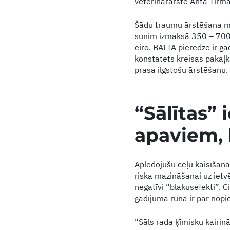
veterinārārste Anta Tīrm
Šādu traumu ārstēšana mū
sunim izmaksā 350 – 700 e
eiro. BALTA pieredzē ir ga
konstatēts kreisās pakaļk
prasa ilgstošu ārstēšanu
“Sālītas” 
apaviem, 
Apledojušu ceļu kaisīšanai
riska mazināšanai uz ietvē
negatīvi “blakusefekti”. 
gadījumā runa ir par nop
“Sāls rada ķīmisku kairinā