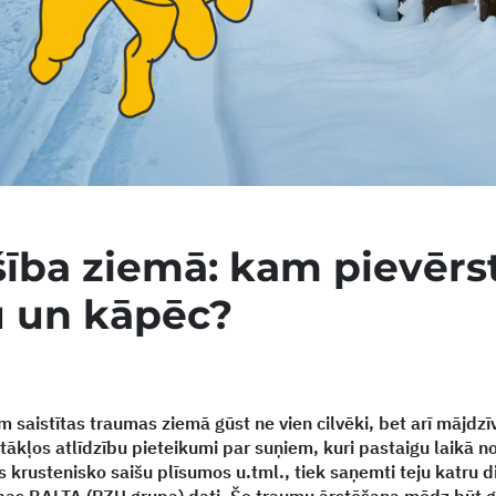
ība ziemā: kam pievērs
 un kāpēc?
 saistītas traumas ziemā gūst ne vien cilvēki, bet arī mājdzīvn
ākļos atlīdzību pieteikumi par suņiem, kuri pastaigu laikā n
s krustenisko saišu plīsumos u.tml., tiek saņemti teju katru d