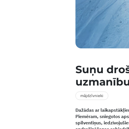
Suņu droš
uzmanību
mājdzīvnieki
Dažādas ar laikapstākļiem
Piemēram, sniegotos apst
spilventiņus, iedzīvojušie