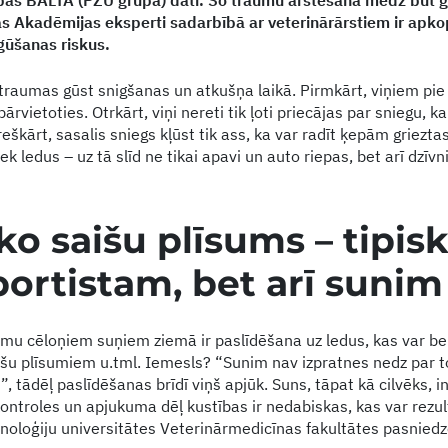
as BALTA (PZU grupa) dati. Šo traumu ārstēšana mēdz būt g
 Akadēmijas eksperti sadarbībā ar veterinārārstiem ir apko
gūšanas riskus.
 traumas gūst snigšanas un atkušņa laikā. Pirmkārt, viņiem pie
ārvietoties. Otrkārt, viņi nereti tik ļoti priecājas par sniegu, 
eškārt, sasalis sniegs kļūst tik ass, ka var radīt ķepām griezta
iek ledus – uz tā slīd ne tikai apavi un auto riepas, bet arī dzīv
ko saišu plīsums
–
tipis
portistam, bet arī sunim
mu cēloņiem suņiem ziemā ir paslīdēšana uz ledus, kas var be
u plīsumiem u.tml. Iemesls? “Sunim nav izpratnes nedz par to,
”, tādēļ paslīdēšanas brīdī viņš apjūk. Suns, tāpat kā cilvēks, i
kontroles un apjukuma dēļ kustības ir nedabiskas, kas var rezul
hnoloģiju universitātes Veterinārmedicīnas fakultātes pasniedz