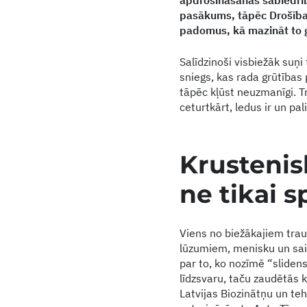
apdrošināšanas sabiedrīb
pasākums, tāpēc Drošības
padomus, kā mazināt to 
Salīdzinoši visbiežāk suņi
sniegs, kas rada grūtības p
tāpēc kļūst neuzmanīgi. Tr
ceturtkārt, ledus ir un pal
Krustenis
ne tikai s
Viens no biežākajiem trau
lūzumiem, menisku un saiš
par to, ko nozīmē “slidens
līdzsvaru, taču zaudētās 
Latvijas Biozinātņu un te