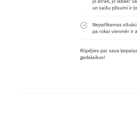
jo ātrāk, jo labāk! Š
un saišu plīsumi ir ļ
Nepatīkamas situāci
pa rokai vienmēr ir
Rūpējies par sava ķepaiņa 
gadalaikus!