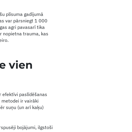
išu plīsuma gadījumā
as var pārsniegt 1 000
gas agri pavasarī tika
ir nopietna trauma, kas
iro.
e vien
r efektīvi paslīdēšanas
 metodei ir vairāki
ēr suņu (un arī kaķu)
spusēji bojājumi, ilgstoši