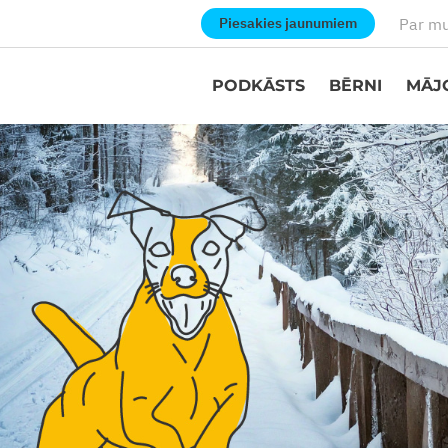
Par m
Piesakies jaunumiem
PODKĀSTS
BĒRNI
MĀJ