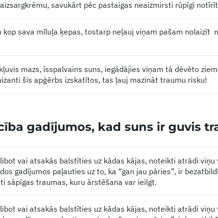
 aizsargkrēmu, savukārt pēc pastaigas neaizmirsti rūpīgi notīrī
 kop sava mīluļa ķepas, tostarp neļauj viņam pašam nolaizīt no
r kļuvis mazs, īsspalvains suns, iegādājies viņam tā dēvēto zi
mizanti šis apģērbs izskatītos, tas ļauj mazināt traumu risku!
īcība gadījumos, kad suns ir guvis t
libot vai atsakās balstīties uz kādas kājas, noteikti atrādi viņu
ādos gadījumos paļauties uz to, ka “gan jau pāries”, ir bezatbild
oti sāpīgas traumas, kuru ārstēšana var ieilgt.
libot vai atsakās balstīties uz kādas kājas, noteikti atrādi viņu