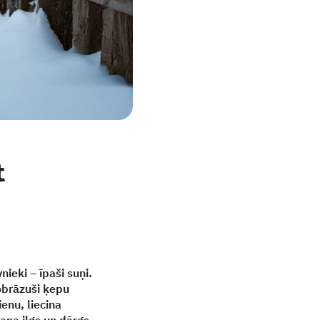
t
ieki – īpaši suņi.
obrāzuši ķepu
ienu, liecina