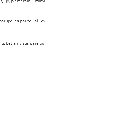
īgi, jo, piemēram, lūzumi
rūpējies par to, lai Tev
u, bet arī visus pārējos