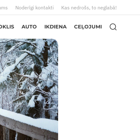
ums
Noderīgi kontakti
Kas nedrošs, to neglabā!
OKLIS
AUTO
IKDIENA
CEĻOJUMI