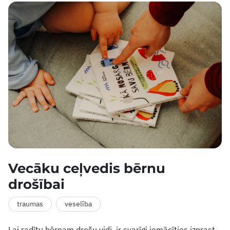
Vecāku ceļvedis bērnu
drošībai
traumas
veselība
Lai radītu bērnam drošu vidi, ir svarīgi iemācīties izprast