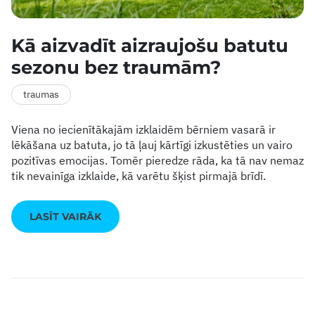
Kā aizvadīt aizraujošu batutu
sezonu bez traumām?
traumas
Viena no iecienītākajām izklaidēm bērniem vasarā ir
lēkāšana uz batuta, jo tā ļauj kārtīgi izkustēties un vairo
pozitīvas emocijas. Tomēr pieredze rāda, ka tā nav nemaz
tik nevainīga izklaide, kā varētu šķist pirmajā brīdī.
LASĪT VAIRĀK