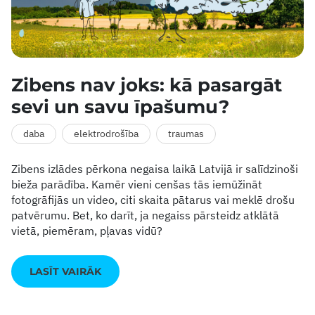
Zibens nav joks: kā pasargāt
sevi un savu īpašumu?
daba
elektrodrošība
traumas
Zibens izlādes pērkona negaisa laikā Latvijā ir salīdzinoši
bieža parādība. Kamēr vieni cenšas tās iemūžināt
fotogrāfijās un video, citi skaita pātarus vai meklē drošu
patvērumu. Bet, ko darīt, ja negaiss pārsteidz atklātā
vietā, piemēram, pļavas vidū?
LASĪT VAIRĀK