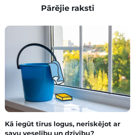
Pārējie raksti
Kā iegūt tīrus logus, neriskējot ar
savu veselību un dzīvību?