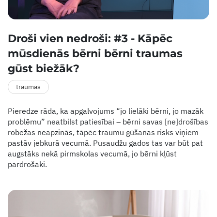
Droši vien nedroši: #3 - Kāpēc
mūsdienās bērni bērni traumas
gūst biežāk?
traumas
Pieredze rāda, ka apgalvojums “jo lielāki bērni, jo mazāk
problēmu” neatbilst patiesībai – bērni savas [ne]drošības
robežas neapzinās, tāpēc traumu gūšanas risks viņiem
pastāv jebkurā vecumā. Pusaudžu gados tas var būt pat
augstāks nekā pirmskolas vecumā, jo bērni kļūst
pārdrošāki.