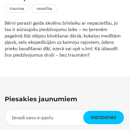
traumas
veselība
Bērni parasti gaida skolēnu brīvlaiku ar nepacietību, jo
tas ir aizraujošu piedzīvojumu laiks – no ķerenēm
pagalmā līdz slēpņu būvēšanai dārzā, kukaiņu medībām
pļavā, velo ekspedīcijām uz kaimiņu rajoniem, ūdens
prieku baudīšanai dīķī, ezerā vai upē u.tml. Kā izbaudīt
šos piedzīvojumus droši – bez traumām?
Piesakies jaunumiem
PIETEIKTIES