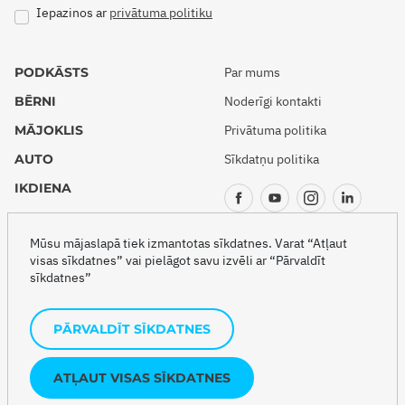
Iepazinos ar
privātuma politiku
PODKĀSTS
Par mums
BĒRNI
Noderīgi kontakti
MĀJOKLIS
Privātuma politika
AUTO
Sīkdatņu politika
IKDIENA
CEĻOJUMI
Mūsu mājaslapā tiek izmantotas sīkdatnes. Varat “Atļaut
visas sīkdatnes” vai pielāgot savu izvēli ar “Pārvaldīt
sīkdatnes”
Copyright © 2026 Drošības akadēmija
PĀRVALDĪT SĪKDATNES
Šo projektu veido
ATĻAUT VISAS SĪKDATNES