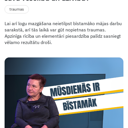
traumas
Lai arī logu mazgāšana neietilpst bīstamāko mājas darbu
sarakstā, arī tās laikā var gūt nopietnas traumas.
Apzinīga rīcība un elementāri piesardzība palīdz sasniegt
vēlamo rezultātu droši.