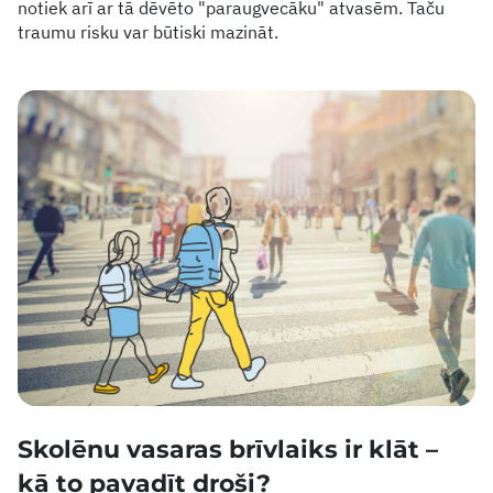
notiek arī ar tā dēvēto "paraugvecāku" atvasēm. Taču
traumu risku var būtiski mazināt.
Skolēnu vasaras brīvlaiks ir klāt –
kā to pavadīt droši?