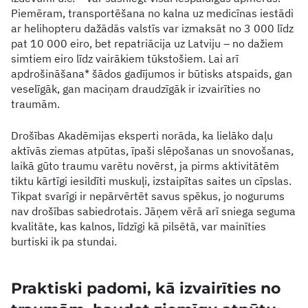
Piemēram, transportēšana no kalna uz medicīnas iestādi
ar helihopteru dažādās valstīs var izmaksāt no 3 000 līdz
pat 10 000 eiro, bet repatriācija uz Latviju – no dažiem
simtiem eiro līdz vairākiem tūkstošiem. Lai arī
apdrošināšana* šādos gadījumos ir būtisks atspaids, gan
veselīgāk, gan maciņam draudzīgāk ir izvairīties no
traumām.
Drošības Akadēmijas eksperti norāda, ka lielāko daļu
aktīvās ziemas atpūtas, īpaši slēpošanas un snovošanas,
laikā gūto traumu varētu novērst, ja pirms aktivitātēm
tiktu kārtīgi iesildīti muskuļi, izstaipītas saites un cīpslas.
Tikpat svarīgi ir nepārvērtēt savus spēkus, jo nogurums
nav drošības sabiedrotais. Jāņem vērā arī sniega seguma
kvalitāte, kas kalnos, līdzīgi kā pilsētā, var mainīties
burtiski ik pa stundai.
Praktiski padomi, kā izvairīties no