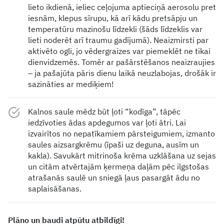
lieto ikdienā, ieliec ceļojuma aptieciņā aerosolu pret
iesnām, klepus sīrupu, kā arī kādu pretsāpju un
temperatūru mazinošu līdzekli (šāds līdzeklis var
lieti noderēt arī traumu gadījumā). Neaizmirsti par
aktivēto ogli, jo vēdergraizes var piemeklēt ne tikai
dienvidzemēs. Tomēr ar pašārstēšanos neaizraujies
– ja pašajūta pāris dienu laikā neuzlabojas, drošāk ir
sazināties ar mediķiem!
Kalnos saule mēdz būt ļoti “kodīga”, tāpēc
iedzīvoties ādas apdegumos var ļoti ātri. Lai
izvairītos no nepatīkamiem pārsteigumiem, izmanto
saules aizsargkrēmu (īpaši uz deguna, ausīm un
kakla). Savukārt mitrinoša krēma uzklāšana uz sejas
un citām atvērtajām ķermeņa daļām pēc ilgstošas
atrašanās saulē un sniegā ļaus pasargāt ādu no
saplaisāšanas.
Plāno un baudi atpūtu atbildīgi!