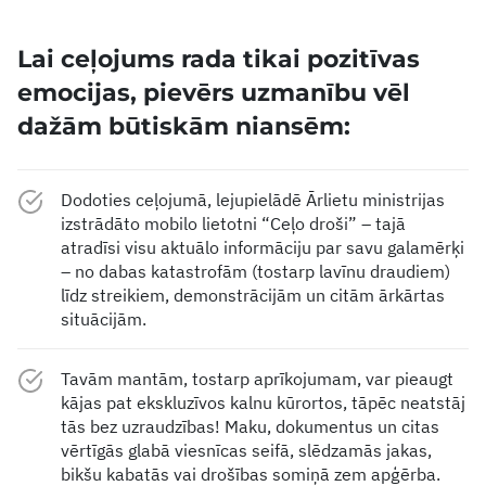
Lai ceļojums rada tikai pozitīvas
emocijas, pievērs uzmanību vēl
dažām būtiskām niansēm:
Dodoties ceļojumā, lejupielādē Ārlietu ministrijas
izstrādāto mobilo lietotni “Ceļo droši” – tajā
atradīsi visu aktuālo informāciju par savu galamērķi
– no dabas katastrofām (tostarp lavīnu draudiem)
līdz streikiem, demonstrācijām un citām ārkārtas
situācijām.
Tavām mantām, tostarp aprīkojumam, var pieaugt
kājas pat ekskluzīvos kalnu kūrortos, tāpēc neatstāj
tās bez uzraudzības! Maku, dokumentus un citas
vērtīgās glabā viesnīcas seifā, slēdzamās jakas,
bikšu kabatās vai drošības somiņā zem apģērba.