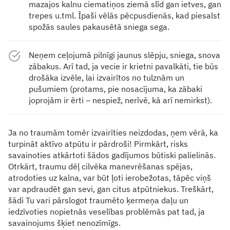
mazajos kalnu ciematiņos ziemā slīd gan ietves, gan
trepes u.tml. Īpaši vēlās pēcpusdienās, kad piesalst
spožās saules pakausētā sniega sega.
Neņem ceļojumā pilnīgi jaunus slēpju, sniega, snova
zābakus. Arī tad, ja vecie ir krietni pavalkāti, tie būs
drošāka izvēle, lai izvairītos no tulznām un
pušumiem (protams, pie nosacījuma, ka zābaki
joprojām ir ērti – nespiež, nerīvē, kā arī nemirkst).
Ja no traumām tomēr izvairīties neizdodas, ņem vērā, ka
turpināt aktīvo atpūtu ir pārdroši! Pirmkārt, risks
savainoties atkārtoti šādos gadījumos būtiski palielinās.
Otrkārt, traumu dēļ cilvēka manevrēšanas spējas,
atrodoties uz kalna, var būt ļoti ierobežotas, tāpēc viņš
var apdraudēt gan sevi, gan citus atpūtniekus. Treškārt,
šādi Tu vari pārslogot traumēto ķermeņa daļu un
iedzīvoties nopietnās veselības problēmās pat tad, ja
savainojums šķiet nenozīmīgs.