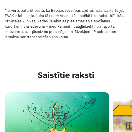
* Ir vērts paturēt prātā, ka
Eiropas veselības apdrošināšanas karte jeb
EVAK ir laba lieta, taču tā neder visur – tā ir spēkā tikai valsts klīnikās.
Privātajās klīnikās, kādas lielākoties pieejamas ap slēpošanas
kūrortiem, visi izdevumi – medikamenti, palīglīdzekļi, transporta
izdevumi u. c. – jāsedz no personīgajiem līdzekļiem. Papildus tam
jāmaksā par transportēšanu no kalna.
Saistītie raksti