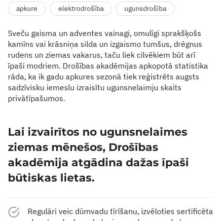
apkure
elektrodrošība
ugunsdrošība
Sveču gaisma un adventes vainagi, omulīgi sprakšķošs
kamīns vai krāsniņa silda un izgaismo tumšus, drēgnus
rudens un ziemas vakarus, taču liek cilvēkiem būt arī
īpaši modriem. Drošības akadēmijas apkopotā statistika
rāda, ka ik gadu apkures sezonā tiek reģistrēts augsts
sadzīvisku iemeslu izraisītu ugunsnelaimju skaits
privātīpašumos.
Lai izvairītos no ugunsnelaimes
ziemas mēnešos, Drošības
akadēmija atgādina dažas īpaši
būtiskas lietas.
Regulāri veic dūmvadu tīrīšanu, izvēloties sertificēta