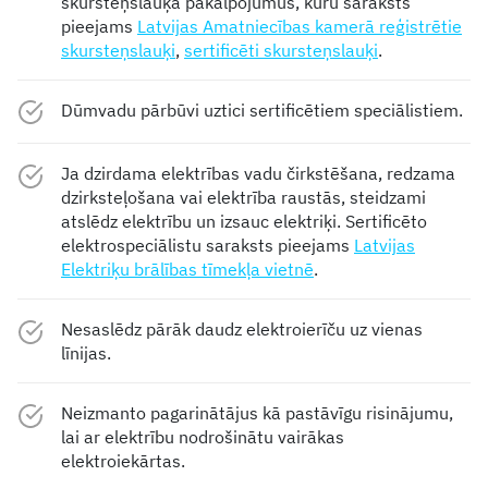
skursteņslauķa pakalpojumus, kuru saraksts
pieejams
Latvijas Amatniecības kamerā reģistrētie
skursteņslauķi
,
sertificēti skursteņslauķi
.
Dūmvadu pārbūvi uztici sertificētiem speciālistiem.
Ja dzirdama elektrības vadu čirkstēšana, redzama
dzirksteļošana vai elektrība raustās, steidzami
atslēdz elektrību un izsauc elektriķi. Sertificēto
elektrospeciālistu saraksts pieejams
Latvijas
Elektriķu brālības tīmekļa vietnē
.
Nesaslēdz pārāk daudz elektroierīču uz vienas
līnijas.
Neizmanto pagarinātājus kā pastāvīgu risinājumu,
lai ar elektrību nodrošinātu vairākas
elektroiekārtas.