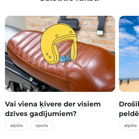
Vai viena ķivere der visiem
Drošī
dzīves gadījumiem?
peldē
atpūta
sports
atpūta