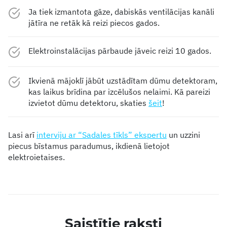
Ja tiek izmantota gāze, dabiskās ventilācijas kanāli
jātīra ne retāk kā reizi piecos gados.
Elektroinstalācijas pārbaude jāveic reizi 10 gados.
Ikvienā mājoklī jābūt uzstādītam dūmu detektoram,
kas laikus brīdina par izcēlušos nelaimi. Kā pareizi
izvietot dūmu detektoru, skaties
šeit
!
Lasi arī
interviju ar “Sadales tīkls” ekspertu
un uzzini
piecus bīstamus paradumus, ikdienā lietojot
elektroietaises.
Saistītie raksti