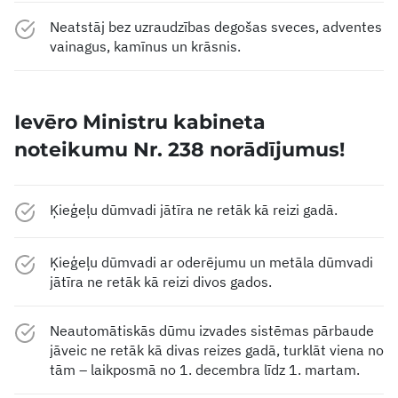
Neatstāj bez uzraudzības degošas sveces, adventes
vainagus, kamīnus un krāsnis.
Ievēro Ministru kabineta
noteikumu Nr. 238 norādījumus!
Ķieģeļu dūmvadi jātīra ne retāk kā reizi gadā.
Ķieģeļu dūmvadi ar oderējumu un metāla dūmvadi
jātīra ne retāk kā reizi divos gados.
Neautomātiskās dūmu izvades sistēmas pārbaude
jāveic ne retāk kā divas reizes gadā, turklāt viena no
tām – laikposmā no 1. decembra līdz 1. martam.