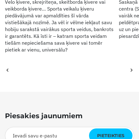
Velo ķivere, skrejriteņa, skeitborda ķivere vai
Saskaņā 
veikborda ķivere… Sporta veikalu ķiveru
centra (S
piedāvājumā var apmaldīties šī vārda
vairāk ne
vistiešākajā nozīmē. Ja vēl ir vēlme iekļaut savu
peldētpra
hobiju sarakstā vairākus sporta veidus, bankrots
uz un pie
ir garantēts. Kā īsti ir – katram sporta veidam
piesardz
tiešām nepieciešama sava ķivere vai tomēr
pietiek ar vienu, universālu?
Piesakies jaunumiem
PIETEIKTIES