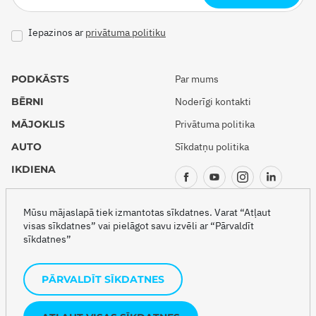
Iepazinos ar
privātuma politiku
PODKĀSTS
Par mums
BĒRNI
Noderīgi kontakti
MĀJOKLIS
Privātuma politika
AUTO
Sīkdatņu politika
IKDIENA
CEĻOJUMI
Mūsu mājaslapā tiek izmantotas sīkdatnes. Varat “Atļaut
visas sīkdatnes” vai pielāgot savu izvēli ar “Pārvaldīt
sīkdatnes”
Copyright © 2026 Drošības akadēmija
PĀRVALDĪT SĪKDATNES