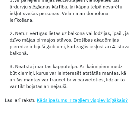
ārdurvju slēgšanas kārtību, lai kāpņu telpā nevarētu
iekļūt svešas personas. Vēlama arī domofona
ierīkošana.
2. Neturi vērtīgas lietas uz balkona vai lodžijas, īpaši, ja
dzīvo mājas pirmajos stāvos. Drošības akadēmijas
pieredzē ir bijuši gadījumi, kad zaglis iekļūst arī 4. stāva
balkonā.
3. Neatstāj mantas kāpņutelpā. Arī kaimiņiem mēdz
būt ciemiņi, kurus var ieinteresēt atstātās mantas, kā
arī šīs mantas var traucēt brīvi pārvietoties, līdz ar to
var tikt bojātas arī nejauši.
Lasi arī rakstu
Kāds īpašums ir zagļiem vispievilcīgākais?