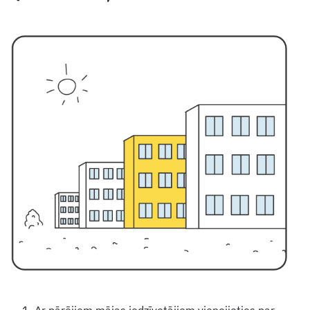
1. Ar pārējiem mājas iedzīvotājiem vienojieties par