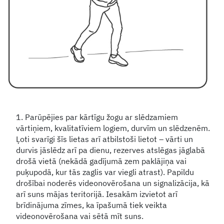
1. Parūpējies par kārtīgu žogu ar slēdzamiem
vārtiņiem, kvalitatīviem logiem, durvīm un slēdzenēm.
Ļoti svarīgi šīs lietas arī atbilstoši lietot – vārti un
durvis jāslēdz arī pa dienu, rezerves atslēgas jāglabā
drošā vietā (nekādā gadījumā zem paklājiņa vai
puķupodā, kur tās zaglis var viegli atrast). Papildu
drošībai noderēs videonovērošana un signalizācija, kā
arī suns mājas teritorijā. Iesakām izvietot arī
brīdinājuma zīmes, ka īpašumā tiek veikta
videonovērošana vai sētā mīt suns.