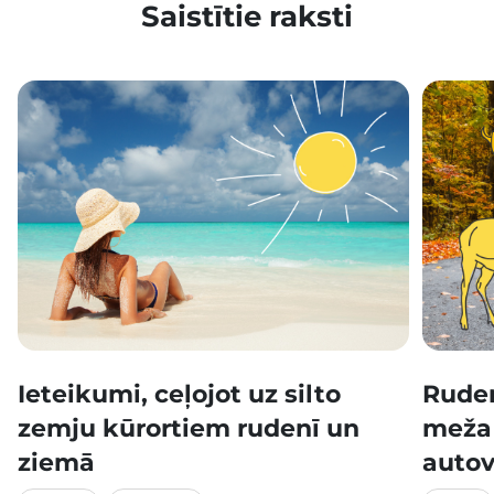
Saistītie raksti
Ieteikumi, ceļojot uz silto
Ruden
zemju kūrortiem rudenī un
meža 
ziemā
autov