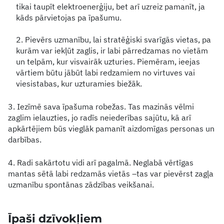
tikai taupīt elektroenerģiju, bet arī uzreiz pamanīt, ja
kāds pārvietojas pa īpašumu.
2. Pievērs uzmanību, lai stratēģiski svarīgās vietas, pa
kurām var iekļūt zaglis, ir labi pārredzamas no vietām
un telpām, kur visvairāk uzturies. Piemēram, ieejas
vārtiem būtu jābūt labi redzamiem no virtuves vai
viesistabas, kur uzturamies biežāk.
3. Iezīmē sava īpašuma robežas. Tas mazinās vēlmi
zaglim ielauzties, jo radīs neiederības sajūtu, kā arī
apkārtējiem būs vieglāk pamanīt aizdomīgas personas un
darbības.
4. Radi sakārtotu vidi arī pagalmā. Neglabā vērtīgas
mantas sētā labi redzamās vietās –tas var pievērst zagļa
uzmanību spontānas zādzības veikšanai.
Īpaši dzīvokļiem