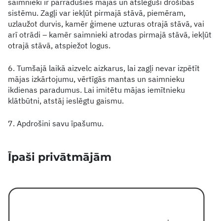
saimnieki ir pārradušies mājās un atslēguši drošības
sistēmu. Zagļi var iekļūt pirmajā stāvā, piemēram,
uzlaužot durvis, kamēr ģimene uzturas otrajā stāvā, vai
arī otrādi – kamēr saimnieki atrodas pirmajā stāvā, iekļūt
otrajā stāvā, atspiežot logus.
6. Tumšajā laikā aizvelc aizkarus, lai zagļi nevar izpētīt
mājas izkārtojumu, vērtīgās mantas un saimnieku
ikdienas paradumus. Lai imitētu mājas iemītnieku
klātbūtni, atstāj ieslēgtu gaismu.
7. Apdrošini savu īpašumu.
Īpaši privātmājām