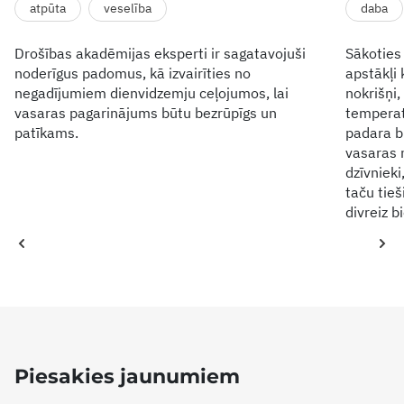
atpūta
veselība
daba
Drošības akadēmijas eksperti ir sagatavojuši
Sākoties
noderīgus padomus, kā izvairīties no
apstākļi 
negadījumiem dienvidzemju ceļojumos, lai
nokrišņi,
vasaras pagarinājums būtu bezrūpīgs un
temperat
patīkams.
padara b
vasaras 
dzīvniek
taču tie
divreiz b
Piesakies jaunumiem