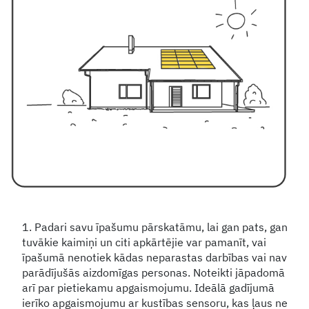
1. Padari savu īpašumu pārskatāmu, lai gan pats, gan
tuvākie kaimiņi un citi apkārtējie var pamanīt, vai
īpašumā nenotiek kādas neparastas darbības vai nav
parādījušās aizdomīgas personas. Noteikti jāpadomā
arī par pietiekamu apgaismojumu. Ideālā gadījumā
ierīko apgaismojumu ar kustības sensoru, kas ļaus ne