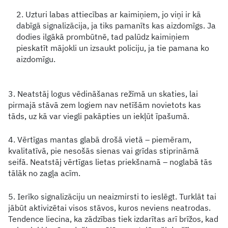
2. Uzturi labas attiecības ar kaimiņiem, jo viņi ir kā
dabīgā signalizācija, ja tiks pamanīts kas aizdomīgs. Ja
dodies ilgākā prombūtnē, tad palūdz kaimiņiem
pieskatīt mājokli un izsaukt policiju, ja tie pamana ko
aizdomīgu.
3. Neatstāj logus vēdināšanas režīmā un skaties, lai
pirmajā stāvā zem logiem nav netīšām novietots kas
tāds, uz kā var viegli pakāpties un iekļūt īpašumā.
4. Vērtīgas mantas glabā drošā vietā – piemēram,
kvalitatīvā, pie nesošās sienas vai grīdas stiprināmā
seifā. Neatstāj vērtīgas lietas priekšnamā – noglabā tās
tālāk no zagļa acīm.
5. Ierīko signalizāciju un neaizmirsti to ieslēgt. Turklāt tai
jābūt aktivizētai visos stāvos, kuros neviens neatrodas.
Tendence liecina, ka zādzības tiek izdarītas arī brīžos, kad