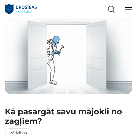
Kā pasargāt savu mājokli no
zagļiem?
zādzības