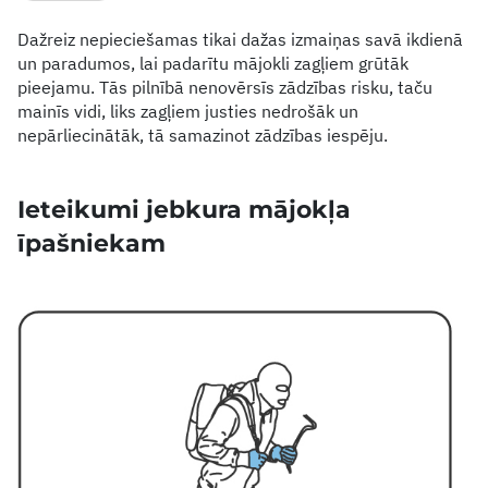
Dažreiz nepieciešamas tikai dažas izmaiņas savā ikdienā
un paradumos, lai padarītu mājokli zagļiem grūtāk
pieejamu. Tās pilnībā nenovērsīs zādzības risku, taču
mainīs vidi, liks zagļiem justies nedrošāk un
nepārliecinātāk, tā samazinot zādzības iespēju.
Ieteikumi jebkura mājokļa
īpašniekam