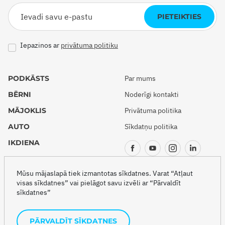
PIETEIKTIES
Iepazinos ar
privātuma politiku
PODKĀSTS
Par mums
BĒRNI
Noderīgi kontakti
MĀJOKLIS
Privātuma politika
AUTO
Sīkdatņu politika
IKDIENA
CEĻOJUMI
Mūsu mājaslapā tiek izmantotas sīkdatnes. Varat “Atļaut
visas sīkdatnes” vai pielāgot savu izvēli ar “Pārvaldīt
sīkdatnes”
Copyright © 2026 Drošības akadēmija
PĀRVALDĪT SĪKDATNES