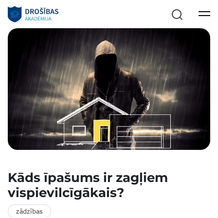
Kāds īpašums ir zagļiem
vispievilcīgākais?
zādzības