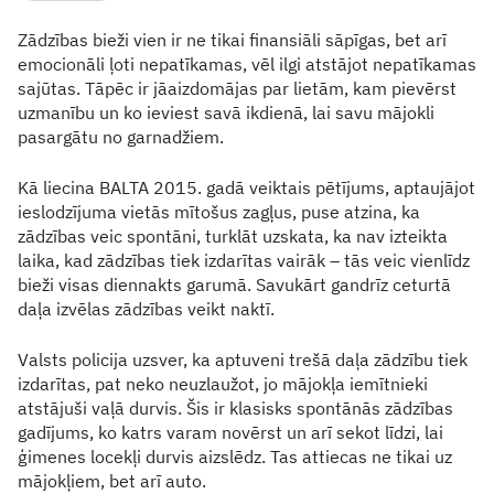
Zādzības bieži vien ir ne tikai finansiāli sāpīgas, bet arī
emocionāli ļoti nepatīkamas, vēl ilgi atstājot nepatīkamas
sajūtas. Tāpēc ir jāaizdomājas par lietām, kam pievērst
uzmanību un ko ieviest savā ikdienā, lai savu mājokli
pasargātu no garnadžiem.
Kā liecina BALTA 2015. gadā veiktais pētījums, aptaujājot
ieslodzījuma vietās mītošus zagļus, puse atzina, ka
zādzības veic spontāni, turklāt uzskata, ka nav izteikta
laika, kad zādzības tiek izdarītas vairāk – tās veic vienlīdz
bieži visas diennakts garumā. Savukārt gandrīz ceturtā
daļa izvēlas zādzības veikt naktī.
Valsts policija uzsver, ka aptuveni trešā daļa zādzību tiek
izdarītas, pat neko neuzlaužot, jo mājokļa iemītnieki
atstājuši vaļā durvis. Šis ir klasisks spontānās zādzības
gadījums, ko katrs varam novērst un arī sekot līdzi, lai
ģimenes locekļi durvis aizslēdz. Tas attiecas ne tikai uz
mājokļiem, bet arī auto.