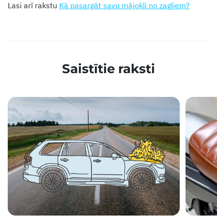
Lasi arī rakstu
Kā pasargāt savu mājokli no zagļiem?
Saistītie raksti