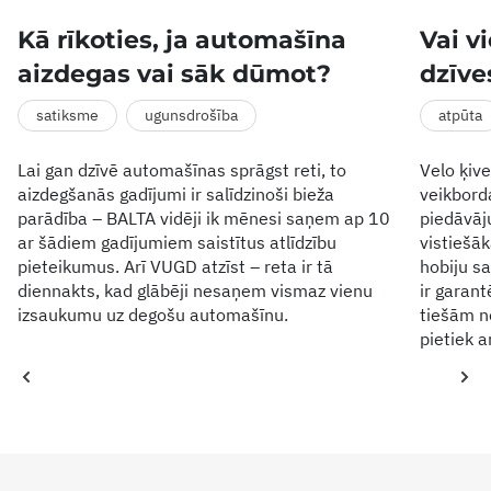
Kā rīkoties, ja automašīna
Vai v
aizdegas vai sāk dūmot?
dzīve
satiksme
ugunsdrošība
atpūta
Lai gan dzīvē automašīnas sprāgst reti, to
Velo ķive
aizdegšanās gadījumi ir salīdzinoši bieža
veikbord
parādība – BALTA vidēji ik mēnesi saņem ap 10
piedāvāj
ar šādiem gadījumiem saistītus atlīdzību
vistiešāk
pieteikumus. Arī VUGD atzīst – reta ir tā
hobiju s
diennakts, kad glābēji nesaņem vismaz vienu
ir garant
izsaukumu uz degošu automašīnu.
tiešām n
pietiek a