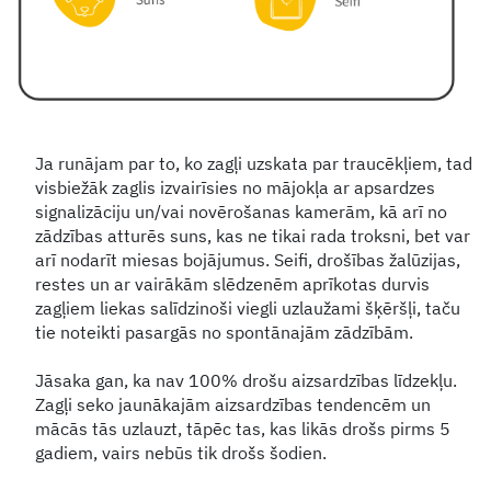
Ja runājam par to, ko zagļi uzskata par traucēkļiem, tad
visbiežāk zaglis izvairīsies no mājokļa ar apsardzes
signalizāciju un/vai novērošanas kamerām, kā arī no
zādzības atturēs suns, kas ne tikai rada troksni, bet var
arī nodarīt miesas bojājumus. Seifi, drošības žalūzijas,
restes un ar vairākām slēdzenēm aprīkotas durvis
zagļiem liekas salīdzinoši viegli uzlaužami šķēršļi, taču
tie noteikti pasargās no spontānajām zādzībām.
Jāsaka gan, ka nav 100% drošu aizsardzības līdzekļu.
Zagļi seko jaunākajām aizsardzības tendencēm un
mācās tās uzlauzt, tāpēc tas, kas likās drošs pirms 5
gadiem, vairs nebūs tik drošs šodien.