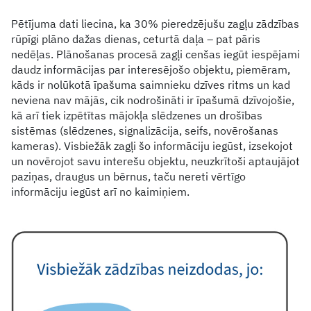
Pētījuma dati liecina, ka 30% pieredzējušu zagļu zādzības
rūpīgi plāno dažas dienas, ceturtā daļa – pat pāris
nedēļas. Plānošanas procesā zagļi cenšas iegūt iespējami
daudz informācijas par interesējošo objektu, piemēram,
kāds ir nolūkotā īpašuma saimnieku dzīves ritms un kad
neviena nav mājās, cik nodrošināti ir īpašumā dzīvojošie,
kā arī tiek izpētītas mājokļa slēdzenes un drošības
sistēmas (slēdzenes, signalizācija, seifs, novērošanas
kameras). Visbiežāk zagļi šo informāciju iegūst, izsekojot
un novērojot savu interešu objektu, neuzkrītoši aptaujājot
paziņas, draugus un bērnus, taču nereti vērtīgo
informāciju iegūst arī no kaimiņiem.