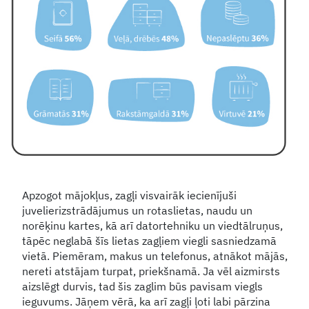
Apzogot mājokļus, zagļi visvairāk iecienījuši
juvelierizstrādājumus un rotaslietas, naudu un
norēķinu kartes, kā arī datortehniku un viedtālruņus,
tāpēc neglabā šīs lietas zagļiem viegli sasniedzamā
vietā. Piemēram, makus un telefonus, atnākot mājās,
nereti atstājam turpat, priekšnamā. Ja vēl aizmirsts
aizslēgt durvis, tad šis zaglim būs pavisam viegls
ieguvums. Jāņem vērā, ka arī zagļi ļoti labi pārzina