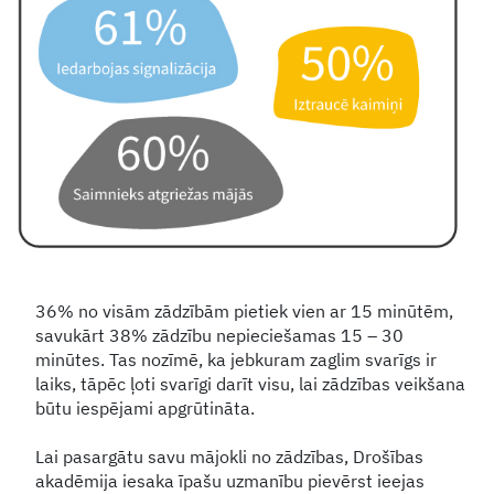
36% no visām zādzībām pietiek vien ar 15 minūtēm,
savukārt 38% zādzību nepieciešamas 15 – 30
minūtes. Tas nozīmē, ka jebkuram zaglim svarīgs ir
laiks, tāpēc ļoti svarīgi darīt visu, lai zādzības veikšana
būtu iespējami apgrūtināta.
Lai pasargātu savu mājokli no zādzības, Drošības
akadēmija iesaka īpašu uzmanību pievērst ieejas