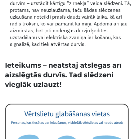
durvīm – uzstādīt kārtīgu “zirnekļa” veida slēdzeni. Tā,
protams, nav neuzlaužama, taču šādas slēdzenes
uzlaušana noteikti prasīs daudz vairāk laika, kā arī
radīs troksni, ko var pamanīt kaimiņi. Apdomā arī jau
aizmirstās, bet ļoti noderīgās durvju ķēdītes
uzstādīšanu vai elektriskā zvaniņa ierīkošanu, kas
signalizē, kad tiek atvērtas durvis.
Ieteikums – neatstāj atslēgas arī
aizslēgtās durvīs. Tad slēdzeni
vieglāk uzlauzt!