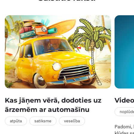
Kas jāņem vērā, dodoties uz
Video
ārzemēm ar automašīnu
noplūd
atpūta
satiksme
veselība
Padomi, k
kļūdas s