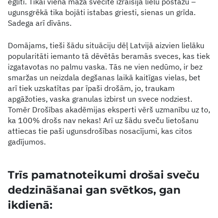
eglīti. Tikai viena maza svecīte izraisīja lielu postažu –
ugunsgrēkā tika bojāti istabas griesti, sienas un grīda.
Sadega arī dīvāns.
Domājams, tieši šādu situāciju dēļ Latvijā aizvien lielāku
popularitāti iemanto tā dēvētās beramās sveces, kas tiek
izgatavotas no palmu vaska. Tās ne vien nedūmo, ir bez
smaržas un neizdala degšanas laikā kaitīgas vielas, bet
arī tiek uzskatītas par īpaši drošām, jo, traukam
apgāžoties, vaska granulas izbirst un svece nodziest.
Tomēr Drošības akadēmijas eksperti vērš uzmanību uz to,
ka 100% drošs nav nekas! Arī uz šādu sveču lietošanu
attiecas tie paši ugunsdrošības nosacījumi, kas citos
gadījumos.
Trīs pamatnoteikumi drošai sveču
dedzināšanai gan svētkos, gan
ikdienā: