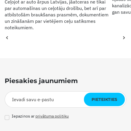
Ceļojot ar auto ārpus Latvijas, jāatceras ne tikai
kanalizāc
par automašīnas un ceļotāju drošību, bet arī par
gan savu
atbilstošām braukšanas prasmēm, dokumentiem
un zināšanām par vietējiem ceļu satiksmes
noteikumiem.
Piesakies jaunumiem
PIETEIKTIES
Iepazinos ar
privātuma politiku