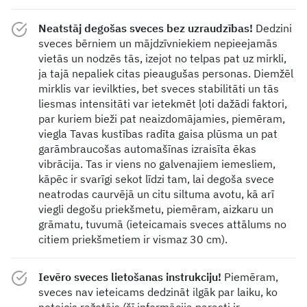
Neatstāj degošas sveces bez uzraudzības!
Dedzini
sveces bērniem un mājdzīvniekiem nepieejamās
vietās un nodzēs tās, izejot no telpas pat uz mirkli,
ja tajā nepaliek citas pieaugušas personas. Diemžēl
mirklis var ievilkties, bet sveces stabilitāti un tās
liesmas intensitāti var ietekmēt ļoti dažādi faktori,
par kuriem bieži pat neaizdomājamies, piemēram,
viegla Tavas kustības radīta gaisa plūsma un pat
garāmbraucošas automašīnas izraisīta ēkas
vibrācija. Tas ir viens no galvenajiem iemesliem,
kāpēc ir svarīgi sekot līdzi tam, lai degoša svece
neatrodas caurvējā un citu siltuma avotu, kā arī
viegli degošu priekšmetu, piemēram, aizkaru un
grāmatu, tuvumā (ieteicamais sveces attālums no
citiem priekšmetiem ir vismaz 30 cm).
Ievēro sveces lietošanas instrukciju!
Piemēram,
sveces nav ieteicams dedzināt ilgāk par laiku, ko
noteicis ražotājs (šī informācija parasti ir