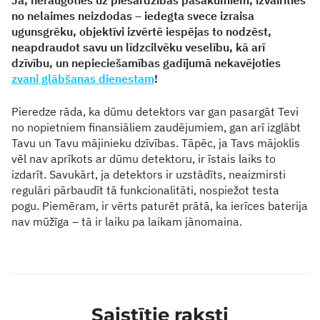
no nelaimes neizdodas – iedegta svece izraisa
ugunsgrēku, objektīvi izvērtē iespējas to nodzēst,
neapdraudot savu un līdzcilvēku veselību, kā arī
dzīvību, un nepieciešamības gadījumā nekavējoties
zvani glābšanas dienestam
!
Pieredze rāda, ka dūmu detektors var gan pasargāt Tevi
no nopietniem finansiāliem zaudējumiem, gan arī izglābt
Tavu un Tavu mājinieku dzīvības. Tāpēc, ja Tavs mājoklis
vēl nav aprīkots ar dūmu detektoru, ir īstais laiks to
izdarīt. Savukārt, ja detektors ir uzstādīts, neaizmirsti
regulāri pārbaudīt tā funkcionalitāti, nospiežot testa
pogu. Piemēram, ir vērts paturēt prātā, ka ierīces baterija
nav mūžīga – tā ir laiku pa laikam jānomaina.
Saistītie raksti