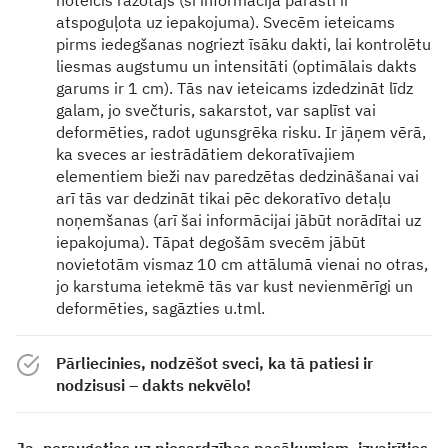
atspoguļota uz iepakojuma). Svecēm ieteicams
pirms iedegšanas nogriezt īsāku dakti, lai kontrolētu
liesmas augstumu un intensitāti (optimālais dakts
garums ir 1 cm). Tās nav ieteicams izdedzināt līdz
galam, jo svečturis, sakarstot, var saplīst vai
deformēties, radot ugunsgrēka risku. Ir jāņem vērā,
ka sveces ar iestrādātiem dekoratīvajiem
elementiem bieži nav paredzētas dedzināšanai vai
arī tās var dedzināt tikai pēc dekoratīvo detaļu
noņemšanas (arī šai informācijai jābūt norādītai uz
iepakojuma). Tāpat degošām svecēm jābūt
novietotām vismaz 10 cm attālumā vienai no otras,
jo karstuma ietekmē tās var kust nevienmērīgi un
deformēties, sagāzties u.tml.
Pārliecinies, nodzēšot sveci, ka tā patiesi ir
nodzisusi – dakts nekvēlo!
Ja, neraugoties uz piesardzības pasākumiem, izvairīties