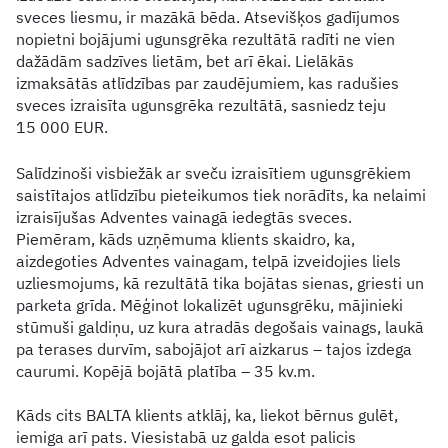
sveces liesmu, ir mazākā bēda. Atsevišķos gadījumos
nopietni bojājumi ugunsgrēka rezultātā radīti ne vien
dažādām sadzīves lietām, bet arī ēkai. Lielākās
izmaksātās atlīdzības par zaudējumiem, kas radušies
sveces izraisīta ugunsgrēka rezultātā, sasniedz teju
15 000 EUR.
Salīdzinoši visbiežāk ar sveču izraisītiem ugunsgrēkiem
saistītajos atlīdzību pieteikumos tiek norādīts, ka nelaimi
izraisījušas Adventes vainagā iedegtās sveces.
Piemēram, kāds uzņēmuma klients skaidro, ka,
aizdegoties Adventes vainagam, telpā izveidojies liels
uzliesmojums, kā rezultātā tika bojātas sienas, griesti un
parketa grīda. Mēģinot lokalizēt ugunsgrēku, mājinieki
stūmuši galdiņu, uz kura atradās degošais vainags, laukā
pa terases durvīm, sabojājot arī aizkarus – tajos izdega
caurumi. Kopējā bojātā platība – 35 kv.m.
Kāds cits BALTA klients atklāj, ka, liekot bērnus gulēt,
iemiga arī pats. Viesistabā uz galda esot palicis