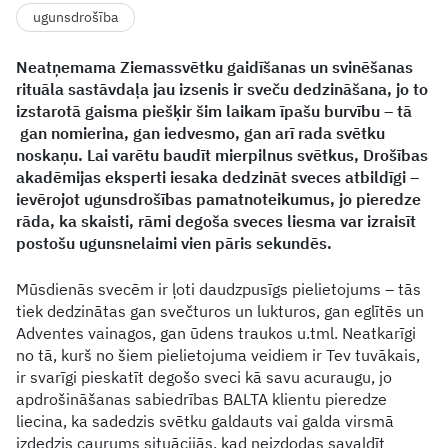
ugunsdrošība
Neatņemama Ziemassvētku gaidīšanas un svinēšanas
rituāla sastāvdaļa jau izsenis ir sveču dedzināšana, jo to
izstarotā gaisma piešķir šim laikam īpašu burvību – tā
gan nomierina, gan iedvesmo, gan arī rada svētku
noskaņu. Lai varētu baudīt mierpilnus svētkus, Drošības
akadēmijas eksperti iesaka dedzināt sveces atbildīgi –
ievērojot ugunsdrošības pamatnoteikumus, jo pieredze
rāda, ka skaisti, rāmi degoša sveces liesma var izraisīt
postošu ugunsnelaimi vien pāris sekundēs.
Mūsdienās svecēm ir ļoti daudzpusīgs pielietojums – tās
tiek dedzinātas gan svečturos un lukturos, gan eglītēs un
Adventes vainagos, gan ūdens traukos u.tml. Neatkarīgi
no tā, kurš no šiem pielietojuma veidiem ir Tev tuvākais,
ir svarīgi pieskatīt degošo sveci kā savu acuraugu, jo
apdrošināšanas sabiedrības BALTA klientu pieredze
liecina, ka sadedzis svētku galdauts vai galda virsmā
izdedzis caurums situācijās, kad neizdodas savaldīt