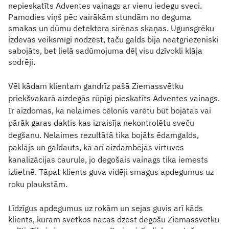
nepieskatīts Adventes vainags ar vienu iedegu sveci.
Pamodies viņš pēc vairākām stundām no deguma
smakas un dūmu detektora sirēnas skaņas. Ugunsgrēku
izdevās veiksmīgi nodzēst, taču galds bija neatgriezeniski
sabojāts, bet lielā sadūmojuma dēļ visu dzīvokli klāja
sodrēji.
Vēl kādam klientam gandrīz pašā Ziemassvētku
priekšvakarā aizdegās rūpīgi pieskatīts Adventes vainags.
Ir aizdomas, ka nelaimes cēlonis varētu būt bojātas vai
pārāk garas daktis kas izraisīja nekontrolētu sveču
degšanu. Nelaimes rezultātā tika bojāts ēdamgalds,
paklājs un galdauts, kā arī aizdambējās virtuves
kanalizācijas caurule, jo degošais vainags tika iemests
izlietnē. Tāpat klients guva vidēji smagus apdegumus uz
roku plaukstām.
Līdzīgus apdegumus uz rokām un sejas guvis arī kāds
klients, kuram svētkos nācās dzēst degošu Ziemassvētku