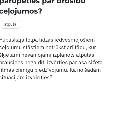
parūpēties par drošību
ceļojumos?
atpūta
Publiskajā telpā līdzās iedvesmojošiem
ceļojumu stāstiem netrūkst arī tādu, kur
šķietami nevainojami izplānots atpūtas
brauciens negaidīti izvērties par asa sižeta
filmas cienīgu piedzīvojumu. Kā no šādām
situācijām izvairīties?