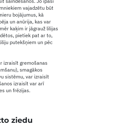
isīt saindēšanos. Jo īpaši
mniekiem vajadzētu būt
 nieru bojājumus, kā
pēja un anūrija, kas var
nmēr kaķim ir jāgrauž lilijas
indētos, pietiek pat ar to,
 liliju putekšņiem un pēc
var izraisīt gremošanas
vemšanu), smagākos
u sistēmu, var izraisīt
nos izraisīt var arī
es un frēzijas.
zto ziedu