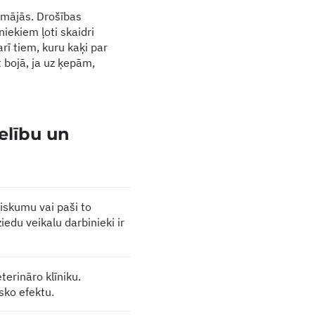
t mājās. Drošības
niekiem ļoti skaidri
arī tiem, kuru kaķi par
t bojā, ja uz ķepām,
elību un
iskumu vai paši to
iedu veikalu darbinieki ir
terināro klīniku.
sko efektu.