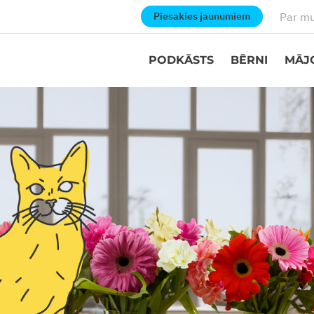
Par m
Piesakies jaunumiem
PODKĀSTS
BĒRNI
MĀJ