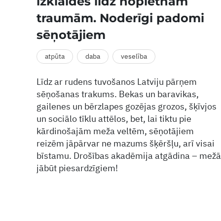
izklaides līdz nopietnām
traumām. Noderīgi padomi
sēņotājiem
atpūta
daba
veselība
Līdz ar rudens tuvošanos Latviju pārņem
sēņošanas trakums. Bekas un baravikas,
gailenes un bērzlapes gozējas grozos, šķīvjos
un sociālo tīklu attēlos, bet, lai tiktu pie
kārdinošajām meža veltēm, sēņotājiem
reizēm jāpārvar ne mazums šķēršļu, arī visai
bīstamu. Drošības akadēmija atgādina – mežā
jābūt piesardzīgiem!