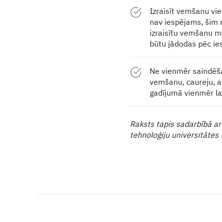
Izraisīt vemšanu vie
nav iespējams, šim 
izraisītu vemšanu māj
būtu jādodas pēc ie
Ne vienmēr saindēšan
vemšanu, caureju, a
gadījumā vienmēr lab
Raksts tapis sadarbībā ar
tehnoloģiju universitātes