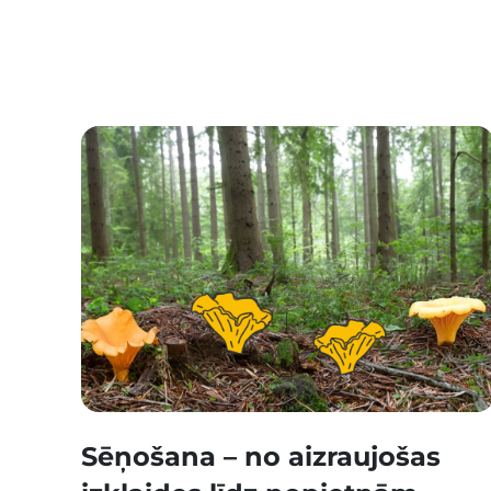
Sēņošana – no aizraujošas