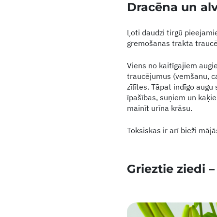
Dracēna un alv
Ļoti daudzi tirgū pieejami
gremošanas trakta traucēju
Viens no kaitīgajiem augi
traucējumus (vemšanu, cau
zīlītes. Tāpat indīgo augu
īpašības, suņiem un kaķiem
mainīt urīna krāsu.
Toksiskas ir arī bieži māj
Grieztie ziedi 