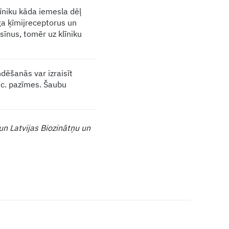
īniku kāda iemesla dēļ
ģa ķīmijreceptorus un
ksīnus, tomēr uz klīniku
dēšanās var izraisīt
 c. pazīmes. Šaubu
un Latvijas Biozinātņu un