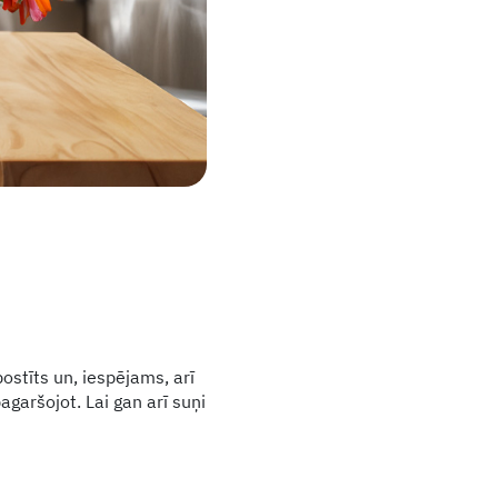
postīts un, iespējams, arī
pagaršojot. Lai gan arī suņi