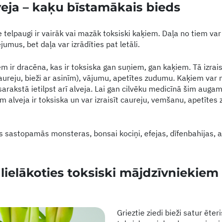
eja – kaķu bīstamākais bieds
e telpaugi ir vairāk vai mazāk toksiski kaķiem. Daļa no tiem var 
mus, bet daļa var izrādīties pat letāli.
em ir dracēna, kas ir toksiska gan suņiem, gan kaķiem. Tā izr
reju, bieži ar asinīm), vājumu, apetītes zudumu. Kaķiem var 
 sarakstā ietilpst arī alveja. Lai gan cilvēku medicīnā šim auga
 alveja ir toksiska un var izraisīt caureju, vemšanu, apetītes
ās sastopamās monsteras, bonsai kociņi, efejas, dīfenbahijas, am
– lielākoties toksiski mājdzīvniekiem
Grieztie ziedi bieži satur ēter