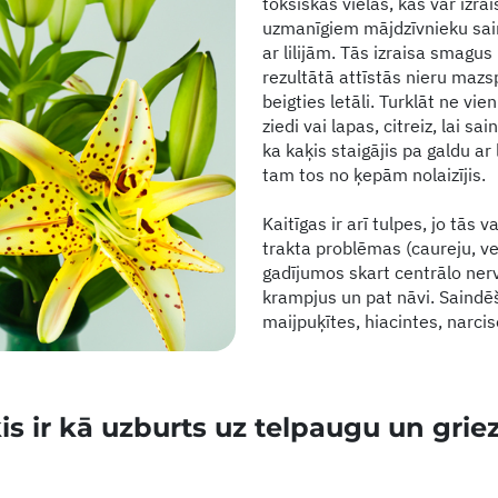
toksiskas vielas, kas var izra
uzmanīgiem mājdzīvnieku sai
ar lilijām. Tās izraisa smagus
rezultātā attīstās nieru mazs
beigties letāli. Turklāt ne vie
ziedi vai lapas, citreiz, lai sa
ka kaķis staigājis pa galdu ar
tam tos no ķepām nolaizījis.
Kaitīgas ir arī tulpes, jo tās 
trakta problēmas (caureju, 
gadījumos skart centrālo nerv
krampjus un pat nāvi. Saindēša
maijpuķītes, hiacintes, narcis
ķis ir kā uzburts uz telpaugu un grie