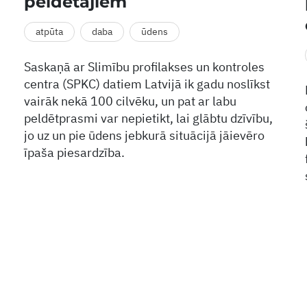
peldētājiem
atpūta
daba
ūdens
Saskaņā ar Slimību profilakses un kontroles
centra (SPKC) datiem Latvijā ik gadu noslīkst
vairāk nekā 100 cilvēku, un pat ar labu
peldētprasmi var nepietikt, lai glābtu dzīvību,
jo uz un pie ūdens jebkurā situācijā jāievēro
īpaša piesardzība.