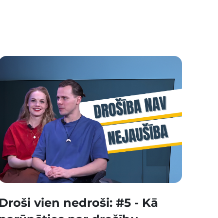
Droši vien nedroši: #5 - Kā