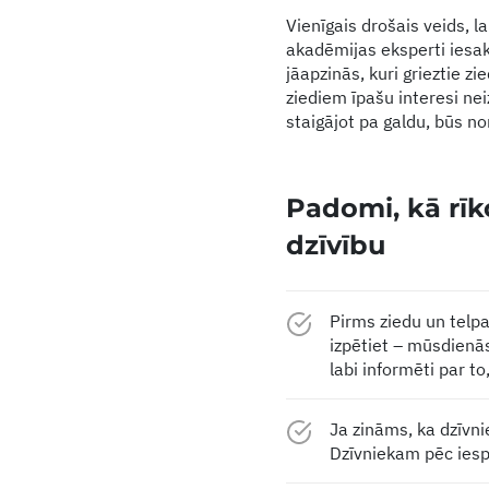
Vienīgais drošais veids, l
akadēmijas eksperti iesaka
jāapzinās, kuri grieztie zi
ziediem īpašu interesi nei
staigājot pa galdu, būs n
Padomi, kā rīk
dzīvību
Pirms ziedu un telpa
izpētiet – mūsdienās 
labi informēti par to,
Ja zināms, ka dzīvni
Dzīvniekam pēc iespē