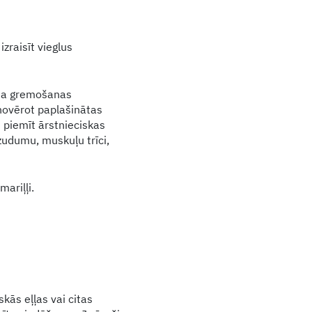
izraisīt vieglus
aisa gremošanas
novērot paplašinātas
m piemīt ārstnieciskas
 zudumu, muskuļu trīci,
ariļļi.
iskās eļļas vai citas