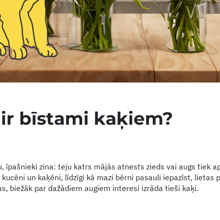
 ir bīstami kaķiem?
u, īpašnieki zina: teju katrs mājās atnests zieds vai augs tiek a
 kucēni un kaķēni, līdzīgi kā mazi bērni pasauli iepazīst, lietas 
s, biežāk par dažādiem augiem interesi izrāda tieši kaķi.