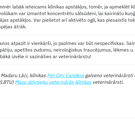
nmēr labāk ieteicams klīnikas apstākļos, tomēr, ja apmeklēt kl
nolūkam var izmantot koncentrētu sālsūdeni, lai kairinātu kuņ
as apstākļos. Var pielietot arī aktivēto ogli, kas piesaistīs to
spējas ātrāk.
os atpazīt ir vienkārši, jo pazīmes var būt nespecifiskas. Sain
pātiju, apetītes zudumu, neiroloģiskus traucējumus, lēkmes u.
ākā izvēle ir sazināties ar veterinārārstu!
 Madaru Lāci, klīnikas
Pet City Candera
galveno veterinārārsti 
 (LBTU)
Mazo dzīvnieku veterinārās klīnikas
veterinārārsti.