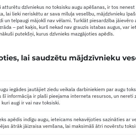
ai atturētu dzīvniekus no toksisku augu apēšanas, ir tos nenes
, lai lieki neriskētu ar sava mīluļa veselību, mājdzīvnieku īpaš
edi un telpaugi mājoklī nav vēlami. Turklāt piesardzība jāievēro 
zrāda – pat kaķis, kurš nekad nav grauzis istabas augus, var ie
onākuši putekšņi, kurus dzīvnieks mazgājoties apēdīs.
oties, lai saudzētu mājdzīvnieku ves
ugu iegādes jautājiet ziedu veikala darbiniekiem par augu toks
šī informācija ir plaši pieejama interneta resursos, un nereti z
 kuri augi ir vai nav toksiski.
eks apēdis indīgu augu, ieteicams nekavējoties sazināties ar ve
jas ātrāk jāizraisa vemšana, lai maksimāli ātri novērstu toksi