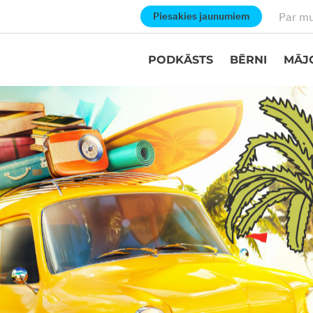
Par m
Piesakies jaunumiem
PODKĀSTS
BĒRNI
MĀJ