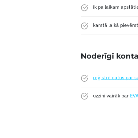
ik pa laikam apstātie
karstā laikā pievērs
Noderīgi konta
reģistrē datus par 
uzzini vairāk par
EVA