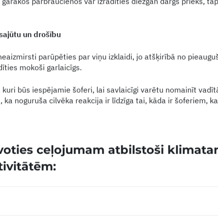
arākos pārbraucienos var izrādīties diezgan dārgs prieks, tā
sajūtu un drošību
eaizmirsti parūpēties par viņu izklaidi, jo atšķirībā no pieau
īties mokoši garlaicīgs.
kuri būs iespējamie šoferi, lai savlaicīgi varētu nomainīt vadī
a, ka noguruša cilvēka reakcija ir līdzīga tai, kāda ir šoferiem, 
voties ceļojumam atbilstoši klimat
ivitātēm: