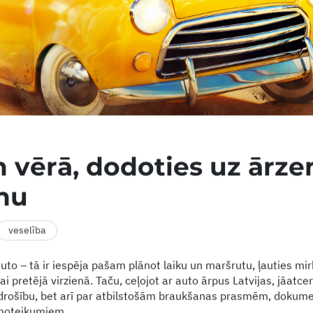
 vērā, dodoties uz ārz
nu
veselība
uto – tā ir iespēja pašam plānot laiku un maršrutu, ļauties mi
i pretējā virzienā. Taču, ceļojot ar auto ārpus Latvijas, jāatcer
drošību, bet arī par atbilstošām braukšanas prasmēm, dokum