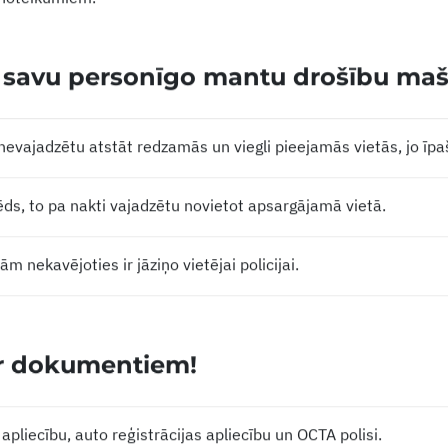
 noteikumiem.
r savu personīgo mantu drošību maš
evajadzētu atstāt redzamās un viegli pieejamās vietās, jo īpaš
ēds, to pa nakti vajadzētu novietot apsargājamā vietā.
m nekavējoties ir jāziņo vietējai policijai.
ar dokumentiem!
apliecību, auto reģistrācijas apliecību un OCTA polisi.