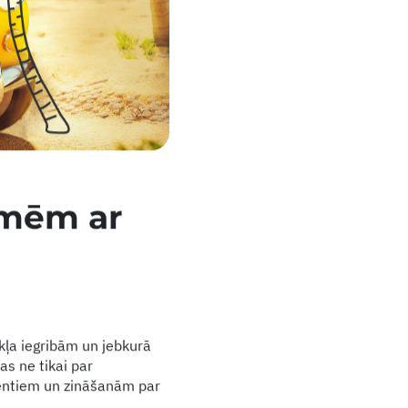
emēm ar
rkļa iegribām un jebkurā
as ne tikai par
entiem un zināšanām par