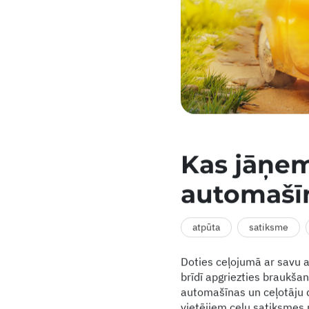
Kas jāņem
automašī
atpūta
satiksme
Doties ceļojumā ar savu a
brīdī apgriezties braukšana
automašīnas un ceļotāju 