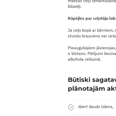
Maksas ceļu izmantošana g
līdzekļi.
Rūpējies par ceļotāju lab
Ja ceļo kopā ar bērniem, n
stundu brauciens var izrād
Pieaugušajiem jāvienojas, 
ir bīstami. Pētījumi liecin
alkohola reibumā.
Būtiski sagata
plānotajām akt
dzert daudz ūdens,