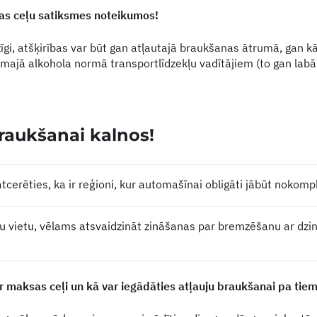
bas ceļu satiksmes noteikumos!
 līdzīgi, atšķirības var būt gan atļautajā braukšanas ātrumā, gan 
jamajā alkohola normā transportlīdzekļu vadītājiem (to gan labā
raukšanai kalnos!
tcerēties, ka ir reģioni, kur automašīnai obligāti jābūt nokom
u vietu, vēlams atsvaidzināt zināšanas par bremzēšanu ar dzinēj
r maksas ceļi un kā var iegādāties atļauju braukšanai pa tie