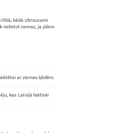
kārtībā, kādā izbraucami
k nelietot nemaz, ja plāno
plektētai ar ziemas ķēdēm.
u, kas Latvijā faktiski
m