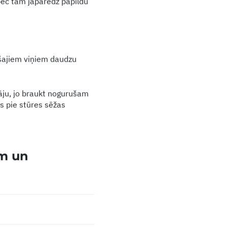
pēc tam jāparedz papildu
gušajiem viņiem daudzu
tāju, jo braukt nogurušam
kas pie stūres sēžas
am un