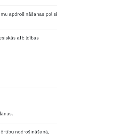
jumu apdrošināšanas polisi
esiskās atbildības
lānus.
 ērtību nodrošināšanā,