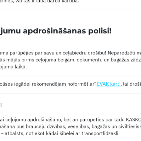
cinies, vai tas ir labā darba kārtībā.
ojumu apdrošināšanas polisi!
ma parūpējies par savu un ceļabiedru drošību! Neparedzēti m
ās mājās pirms ceļojuma beigām, dokumentu un bagāžas zādzība 
ļojuma laikā.
polises iegādei rekomendējam noformēt arī
EVAK karti
, lai droš
i
ai ceļojumu apdrošināšanu, bet arī parūpēties par tādu KASKO 
nāšana būs braucēju dzīvības, veselības, bagāžas un civiltiesis
 atbalsts, notiekot kādai ķibelei ar transportlīdzekli.