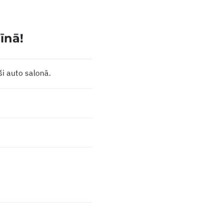
īnā!
i auto salonā.