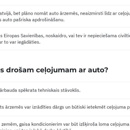
tvijā, bet plāno nomāt auto ārzemēs, neaizmirsti līdz ar ceļo
s auto pašriska apdrošināšanu.
s Eiropas Savienības, noskaidro, vai tev ir nepieciešama civilti
r to var iegādāties.
es drošam ceļojumam ar auto?
ārbauda spēkrata tehniskais stāvoklis.
 ārzemēs var izrādīties dārgs un būtiski ietekmēt ceļojuma p
m zemēm, gaisa kondicionierim var būt izšķiroša loma ceļojuma