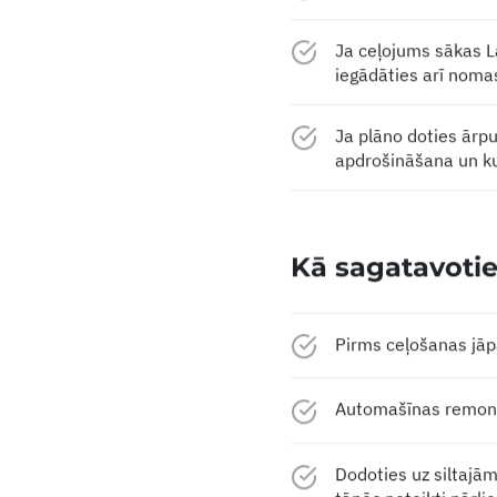
Ja ceļojums sākas La
iegādāties arī noma
Ja plāno doties ārpu
apdrošināšana un ku
Kā sagatavoti
Pirms ceļošanas jāp
Automašīnas remonts
Dodoties uz siltajā