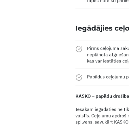
tāpēc noteikti pārlie
Iegādājies ceļ
Pirms ceļojuma sāku
neplānota atgriešan
kas var iestāties ce
Papildus ceļojumu 
KASKO – papildu drošība
Iesakām iegādāties ne tik
valstīs. Ceļojumu apdroši
spilvens, savukārt KASKO –