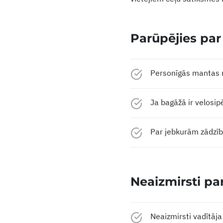
vietējiem ceļu satiksmes
Parūpējies pa
Personīgās mantas n
Ja bagāžā ir velosip
Par jebkurām zādzībā
Neaizmirsti p
Neaizmirsti vadītāja 