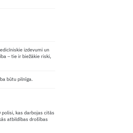
edicīniskie izdevumi un
– tie ir biežākie riski,
ība būtu pilnīga.
polisi, kas darbojas citās
kās atbildības drošības