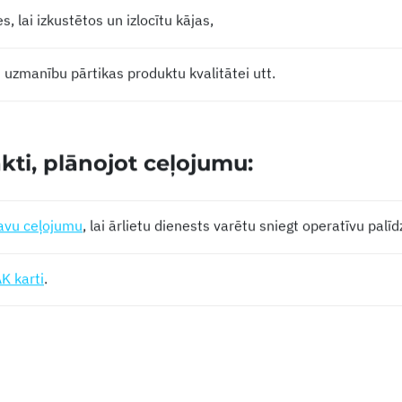
s, lai izkustētos un izlocītu kājas,
t uzmanību pārtikas produktu kvalitātei utt.
kti, plānojot ceļojumu:
savu ceļojumu
, lai ārlietu dienests varētu sniegt operatīvu palīd
K karti
.