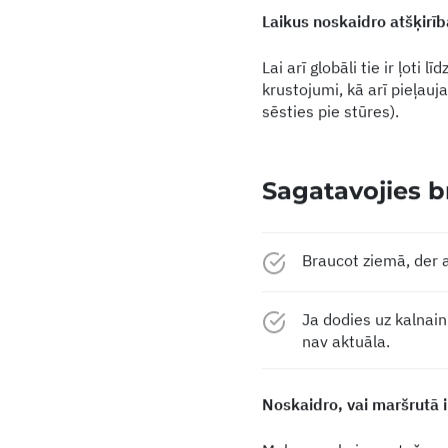
Laikus noskaidro atšķirī
Lai arī globāli tie ir ļoti
krustojumi, kā arī pieļau
sēsties pie stūres).
Sagatavojies b
Braucot ziemā, der a
Ja dodies uz kalnain
nav aktuāla.
Noskaidro, vai maršrutā i