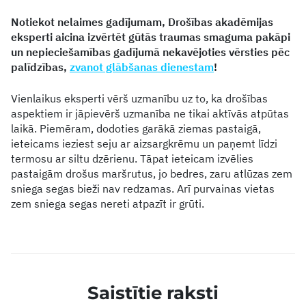
Notiekot nelaimes gadījumam, Drošības akadēmijas
eksperti aicina izvērtēt gūtās traumas smaguma pakāpi
un nepieciešamības gadījumā nekavējoties vērsties pēc
palīdzības,
zvanot glābšanas dienestam
!
Vienlaikus eksperti vērš uzmanību uz to, ka drošības
aspektiem ir jāpievērš uzmanība ne tikai aktīvās atpūtas
laikā. Piemēram, dodoties garākā ziemas pastaigā,
ieteicams ieziest seju ar aizsargkrēmu un paņemt līdzi
termosu ar siltu dzērienu. Tāpat ieteicam izvēlies
pastaigām drošus maršrutus, jo bedres, zaru atlūzas zem
sniega segas bieži nav redzamas. Arī purvainas vietas
zem sniega segas nereti atpazīt ir grūti.
Saistītie raksti