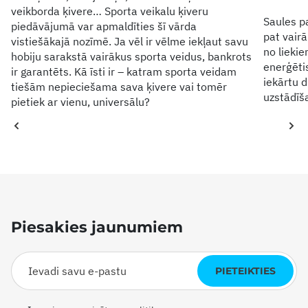
veikborda ķivere… Sporta veikalu ķiveru
Saules p
piedāvājumā var apmaldīties šī vārda
pat vairā
vistiešākajā nozīmē. Ja vēl ir vēlme iekļaut savu
no lieki
hobiju sarakstā vairākus sporta veidus, bankrots
enerģēti
ir garantēts. Kā īsti ir – katram sporta veidam
iekārtu d
tiešām nepieciešama sava ķivere vai tomēr
uzstādīša
pietiek ar vienu, universālu?
Piesakies jaunumiem
PIETEIKTIES