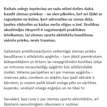
Baltais sniegs iepriecina un rada vēlmi doties dabā
baudīt ziemas priekus – ne vien pikoties, bet arī šļūkt ar
ragaviņām no kalna, ķert adrenalīnu uz snova dēļa,
ļauties slīdsolim uz kādas meža stigas u.tml. Drošības
akadēmijas eksperti ir sagatavojuši praktiskus
ieteikumus, lai ziemas sporta aktivitāšu baudīšana
vairotu prieku, nevis traumas.
Galvenais priekšnosacījums veiksmīgai ziemas prieku
baudīšanai ir atbilstošs apģērbs – tam jābūt piemērotam
laikapstākļiem un ērtam, lai neapgrūtinātu kustības (vēja
un mitruma necaurlaidīgs apģērbs būs atbilstošākā
izvēle). Vēlams parūpēties arī par maiņas apģērbu –
rezerves jaku, cimdiem un zeķēm, kas īpaši aktuāls ir
bērniem, jo viņiem patīk būvēt sniega pilis un vārtīties
kupenās, veidojot sniega eņģeļus un ne tikai to.
Savukārt, kad runa ir par ziemas sporta aktivitātēm, arī
šķietami nenozīmīgiem sīkumiem ir nozīme: