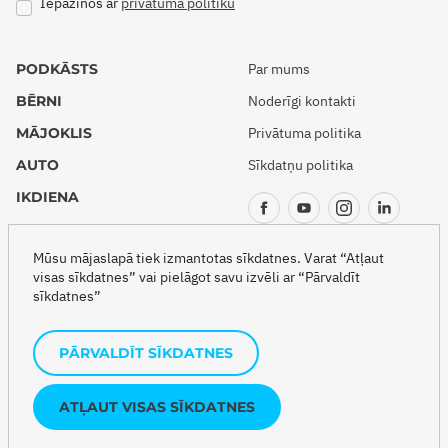
Iepazinos ar
privātuma politiku
PODKĀSTS
Par mums
BĒRNI
Noderīgi kontakti
MĀJOKLIS
Privātuma politika
AUTO
Sīkdatņu politika
IKDIENA
CEĻOJUMI
Mūsu mājaslapā tiek izmantotas sīkdatnes. Varat “Atļaut
visas sīkdatnes” vai pielāgot savu izvēli ar “Pārvaldīt
sīkdatnes”
Copyright © 2026 Drošības akadēmija
PĀRVALDĪT SĪKDATNES
Šo projektu veido
ATĻAUT VISAS SĪKDATNES