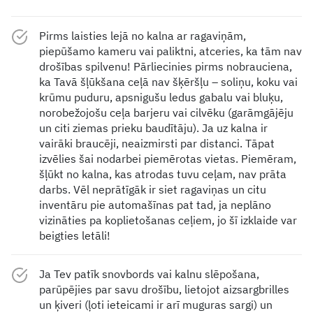
Pirms laisties lejā no kalna ar ragaviņām,
piepūšamo kameru vai paliktni, atceries, ka tām nav
drošības spilvenu! Pārliecinies pirms nobrauciena,
ka Tavā šļūkšana ceļā nav šķēršļu – soliņu, koku vai
krūmu puduru, apsnigušu ledus gabalu vai bluķu,
norobežojošu ceļa barjeru vai cilvēku (garāmgājēju
un citi ziemas prieku baudītāju). Ja uz kalna ir
vairāki braucēji, neaizmirsti par distanci. Tāpat
izvēlies šai nodarbei piemērotas vietas. Piemēram,
šļūkt no kalna, kas atrodas tuvu ceļam, nav prāta
darbs. Vēl neprātīgāk ir siet ragaviņas un citu
inventāru pie automašīnas pat tad, ja neplāno
vizināties pa koplietošanas ceļiem, jo šī izklaide var
beigties letāli!
Ja Tev patīk snovbords vai kalnu slēpošana,
parūpējies par savu drošību, lietojot aizsargbrilles
un ķiveri (ļoti ieteicami ir arī muguras sargi) un