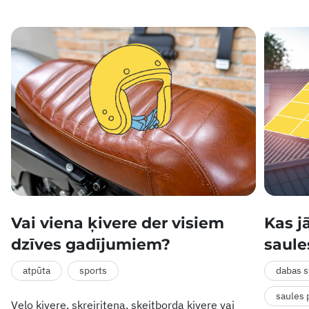
Vai viena ķivere der visiem
Kas j
dzīves gadījumiem?
saule
atpūta
sports
dabas s
saules 
Velo ķivere, skrejriteņa, skeitborda ķivere vai