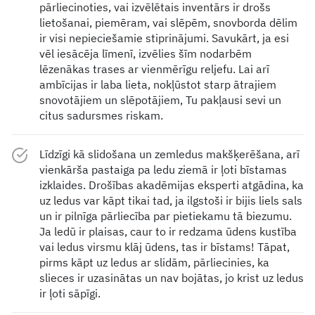
pārliecinoties, vai izvēlētais inventārs ir drošs
lietošanai, piemēram, vai slēpēm, snovborda dēlim
ir visi nepieciešamie stiprinājumi. Savukārt, ja esi
vēl iesācēja līmenī, izvēlies šīm nodarbēm
lēzenākas trases ar vienmērīgu reljefu. Lai arī
ambīcijas ir laba lieta, nokļūstot starp ātrajiem
snovotājiem un slēpotājiem, Tu pakļausi sevi un
citus sadursmes riskam.
Līdzīgi kā slidošana un zemledus makšķerēšana, arī
vienkārša pastaiga pa ledu ziemā ir ļoti bīstamas
izklaides. Drošības akadēmijas eksperti atgādina, ka
uz ledus var kāpt tikai tad, ja ilgstoši ir bijis liels sals
un ir pilnīga pārliecība par pietiekamu tā biezumu.
Ja ledū ir plaisas, caur to ir redzama ūdens kustība
vai ledus virsmu klāj ūdens, tas ir bīstams! Tāpat,
pirms kāpt uz ledus ar slidām, pārliecinies, ka
slieces ir uzasinātas un nav bojātas, jo krist uz ledus
ir ļoti sāpīgi.