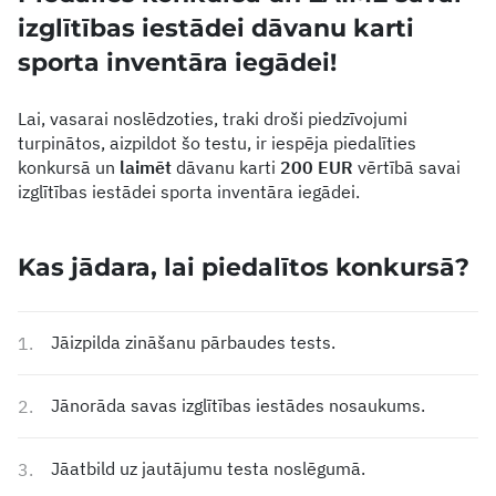
izglītības iestādei dāvanu karti
sporta inventāra iegādei!
Lai, vasarai noslēdzoties, traki droši piedzīvojumi
turpinātos, aizpildot šo testu, ir iespēja piedalīties
konkursā un
laimēt
dāvanu karti
200 EUR
vērtībā savai
izglītības iestādei sporta inventāra iegādei.
Kas jādara, lai piedalītos konkursā?
Jāizpilda zināšanu pārbaudes tests.
1.
Jānorāda savas izglītības iestādes nosaukums.
2.
Jāatbild uz jautājumu testa noslēgumā.
3.