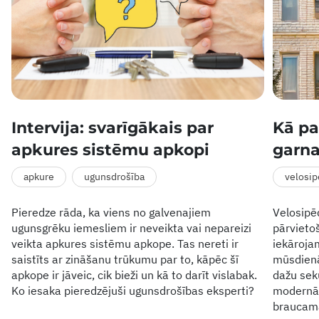
Intervija: svarīgākais par
Kā pa
apkures sistēmu apkopi
garn
apkure
ugunsdrošība
velosi
Pieredze rāda, ka viens no galvenajiem
Velosipēd
ugunsgrēku iemesliem ir neveikta vai nepareizi
pārvietoš
veikta apkures sistēmu apkope. Tas nereti ir
iekāroja
saistīts ar zināšanu trūkumu par to, kāpēc šī
mūsdienās
apkope ir jāveic, cik bieži un kā to darīt vislabak.
dažu sek
Ko iesaka pieredzējuši ugunsdrošības eksperti?
modernāk
braucam