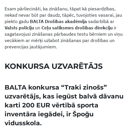
Esam pārliecināti, ka zināšanu, tāpat kā piesardzības,
nekad nevar būt par daudz, tāpēc, tuvojoties vasarai, jau
piekto gadu
BALTA Drošības akadēmija
sadarbībā ar
Valsts policiju
un
Ceļu satiksmes drošības direkciju
ir
sagatavojusi zināšanas pārbaudes testu bērniem un viņu
vecākiem ar mērķi uzlabot zināšanas par drošības un
prevencijas jautājumiem.
KONKURSA UZVARĒTĀJS
BALTA konkursa “Traki zinošs”
uzvarētājs, kas iegūst balvā dāvanu
karti 200 EUR vērtībā sporta
inventāra iegādei, ir Špoğu
vidusskola.