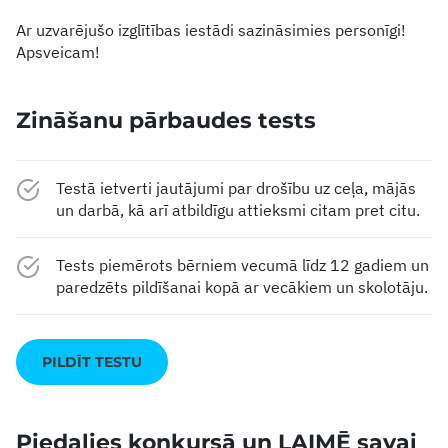
Ar uzvarējušo izglītības iestādi sazināsimies personīgi!
Apsveicam!
Zināšanu pārbaudes tests
Testā ietverti jautājumi par drošību uz ceļa, mājās
un darbā, kā arī atbildīgu attieksmi citam pret citu.
Tests piemērots bērniem vecumā līdz 12 gadiem un
paredzēts pildīšanai kopā ar vecākiem un skolotāju.
PILDĪT TESTU
Piedalies konkursā un LAIMĒ savai