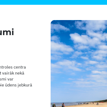
umi
ntroles centra
t vairāk nekā
asmi var
 pie ūdens jebkurā