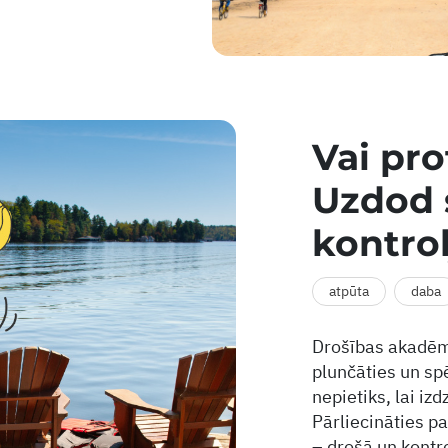
Vai pro
Uzdod 
kontro
atpūta
daba
Drošības akadēmi
plunčāties un sp
nepietiks, lai izd
Pārliecināties p
– drošā un kontr