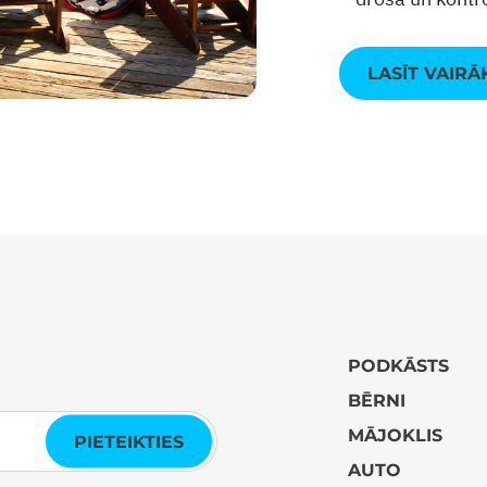
LASĪT VAIRĀ
PODKĀSTS
BĒRNI
MĀJOKLIS
PIETEIKTIES
AUTO