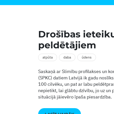
Drošības ieteik
peldētājiem
atpūta
daba
ūdens
Saskaņā ar Slimību profilakses un ko
(SPKC) datiem Latvijā ik gadu noslīks
100 cilvēku, un pat ar labu peldētpr
nepietikt, lai glābtu dzīvību, jo uz un
situācijā jāievēro īpaša piesardzība.