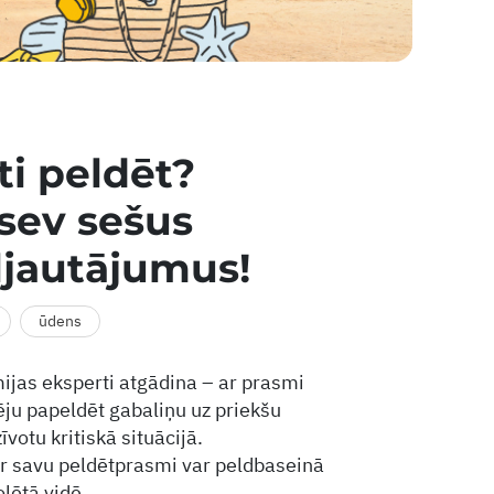
ti peldēt?
sev sešus
ljautājumus!
ūdens
jas eksperti atgādina – ar prasmi
ēju papeldēt gabaliņu uz priekšu
zīvotu kritiskā situācijā.
ar savu peldētprasmi var peldbaseinā
olētā vidē.