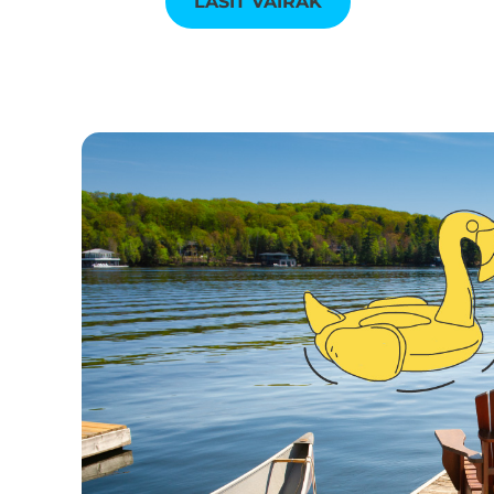
LASĪT VAIRĀK