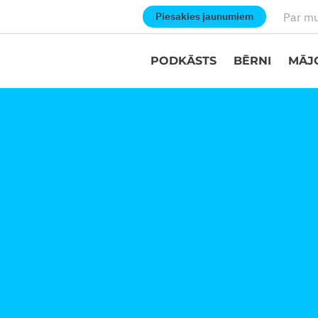
Par m
Piesakies jaunumiem
PODKĀSTS
BĒRNI
MĀJ