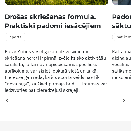
Drošas skriešanas formula.
Padom
Praktiski padomi iesācējiem
sāktu
sports
satiks
Pievēršoties veselīgākam dzīvesveidam,
Katra mā
skriešana nereti ir pirmā izvēle fizisko aktivitāšu
aicina a
sarakstā, jo tai nav nepieciešams specifisks
vecākus 
aprīkojums, var skriet jebkurā vietā un laikā.
satiksme
Pieredze gan rāda, ka šis sporta veids nav tik
neikdien
“nevainīgs”, kā šķiet pirmajā brīdī, – traumās var
iedzīvoties pat pieredzējuši skrējēji.