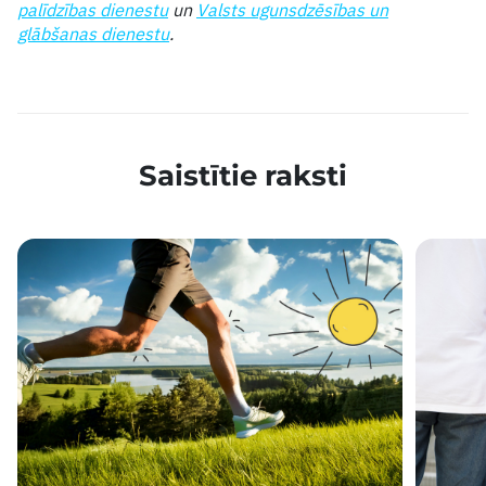
palīdzības dienestu
un
Valsts ugunsdzēsības un
glābšanas dienestu
.
Saistītie raksti