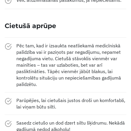
Cietušā aprūpe
Pēc tam, kad ir izsaukta neatliekamā medicīniskā
palīdzība vai ir paziņots par negadījumu, nepamet
negadījuma vietu. Cietušā stāvoklis vienmēr var
mainīties – tas var uzlaboties, bet var arī
pasliktināties. Tāpēc vienmēr jābūt blakus, lai
kontrolētu situāciju un nepieciešamības gadījumā
palīdzētu.
Parūpējies, lai cietušais justos droši un komfortabli,
lai viņam būtu silti.
Sasedz cietušo un dod dzert siltu šķidrumu. Nekādā
gadījumā nedod alkoholu!