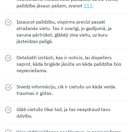
palīdzība jāsauc pašam, zvanot
113
.
Izsaucot palīdzību, vispirms precīzi pasaki
atrašanās vietu. Tas ir svarīgi, jo gadījumā, ja
saruna pārtrūkst, glābēji zina vietu, uz kuru
jāsteidzas palīgā.
Detalizēti izstāsti, kas ir noticis, lai dispečers
saprot, kāda brigāde jāsūta un kāda palīdzība būs
nepieciešama.
Sniedz informāciju, cik ir cietušo un kāda veida
traumas ir gūtas.
Glāb cietušo tikai tad, ja tas neapdraud tavu
dzīvību.
Veic atdzīvināšanas pasākumus, ja nepieciešams.