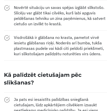
Novērtē situāciju un savas spējas izglābt slīkstošo.
Slīcēju var glābt tikai cilvēks, kurš labi apguvis
peldēšanas tehniku un zina paņēmienus, kā satvert
cietušo un izvilkt to krastā.
Visdrošākā ir glābšana no krasta, pametot virvē
iesietu glābšanas riņķi. Noderēs arī bumba, tukša
plastmasas pudele vai kādi citi peldoši priekšmeti,
kuri slīkstošajam palīdzētu noturēties virs ūdens.
Kā palīdzēt cietušajam pēc
slīkšanas?
Ja pats esi iesaistīts palīdzības sniegšanā
cietušajam, lūdz apkārtējiem cilvēkiem izsaukt
neatliekamo medicīnisko palīdzību. Ja esi viens,