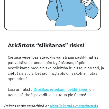
Atkārtots “slīkšanas” risks!
Cietušā veselības stāvoklis var strauji pasliktināties
pat vairākas stundas pēc izglābšanas, tāpēc
neatliekamā medicīniskā palīdzība ir jāizsauc arī tad, ja
cietušais slīcis, bet jau ir izglābts un sākotnēji jūtas
apmierinoši.
Lasi arī rakstu
Drošības ieteikumi peldētājiem
un
uzzini, kā droši pavadīt laiku uz un pie ūdens!
Raksts tapis sadarbībā ar
Neatliekamās medicīniskās