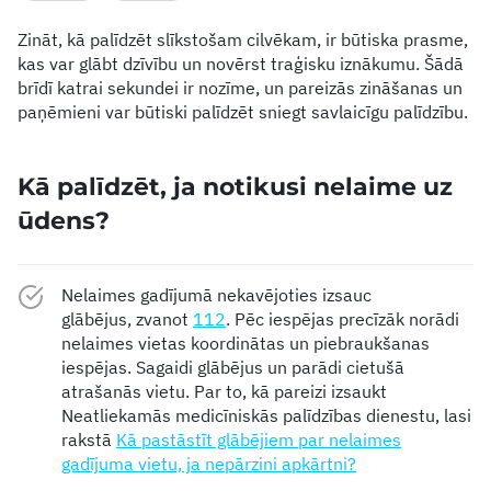
Zināt, kā palīdzēt slīkstošam cilvēkam, ir būtiska prasme,
kas var glābt dzīvību un novērst traģisku iznākumu. Šādā
brīdī katrai sekundei ir nozīme, un pareizās zināšanas un
paņēmieni var būtiski palīdzēt sniegt savlaicīgu palīdzību.
Kā palīdzēt, ja notikusi nelaime uz
ūdens?
Nelaimes gadījumā nekavējoties izsauc
glābējus, zvanot
112
. Pēc iespējas precīzāk norādi
nelaimes vietas koordinātas un piebraukšanas
iespējas. Sagaidi glābējus un parādi cietušā
atrašanās vietu. Par to, kā pareizi izsaukt
Neatliekamās medicīniskās palīdzības dienestu, lasi
rakstā
Kā pastāstīt glābējiem par nelaimes
gadījuma vietu, ja nepārzini apkārtni?