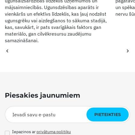
ugunsaizsardzības līdzeklis uzņēmumos un
pagatavo
mājsaimniecībās. Ugunsdzēsības aparāts ir
un spēka
vienkāršs un efektīvs līdzeklis, kas ļauj nodzēst
nervu šūn
ugunsgrēku vai aizdegšanos to sākuma stadijā,
kas, savukārt, ir pats svarīgākais faktors gan
materiālo, gan cilvēkresursu zaudējumu
samazināšanai.
Piesakies jaunumiem
PIETEIKTIES
Iepazinos ar
privātuma politiku