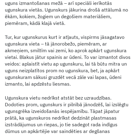
uguns izmantošanas mežā – arī speciāli ierīkotās
ugunskura vietās. Ugunskurs jākurina drošā attālumā no
ēkām, kokiem, žogiem un degošiem materiāliem,
piemēram, kādā klajā vietā.
Tur, kur ugunskurus kurt ir atļauts, vispirms jāsagatavo
ugunskura vieta – tā jānorobežo, piemēram, ar
akmeņiem, smiltīm vai zemi, ko aprok apkārt ugunskura
vietai. Blakus jātur spainis ar ūdeni. To var izmantot divos
veidos: aplaistīt vietu ap ugunskuru, lai tā būtu mitra un
uguns neizplatītos prom no ugunskura, bet, ja apkārt
ugunskuram sākusi gruzdēt vecā zāle vai lapas, ūdeni
izmanto, lai apdzēstu liesmas.
Ugunskura vietu nedrīkst atstāt bez uzraudzības.
Dodoties prom, ugunskurs ir pilnībā jānodzēš, lai izslēgtu
ugunsgrēka izveidošanās iespējamību. Tāpat jāpatur
prātā, ka ugunskuros nedrīkst dedzināt plastmasas
izstrādājumus un riepas, jo tie sadegot rada indīgus
dūmus un apkārtējie var saindēties ar degšanas