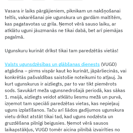
Vasara ir laiks pārgājieniem, piknikam un nakšņošanai
teltīs, vakarēšanai pie ugunskura un gardām maltītēm,
kas pagatavotas uz grila. Ņemot vērā sauso laiku, ar
atklātu uguni jāuzmanās ne tikai dabā, bet arī piemājas
pagalmā.
Ugunskuru kurināt drīkst tikai tam paredzētās vietās!
Valsts ugunsdzēsības un glābšanas dienests
(VUGD)
atgādina – pirms vispār kaut ko kurināt, jāpārliecinās, vai
konkrētās pašvaldības saistošie noteikumi to atļauj. Ja
kurt ugunskurus ir aizliegts, par to var tikt piemērots
sods. Savukārt meža ugunsnedrošajā periodā, kas sākas
1. maijā, aizliegts veidot atklātu liesmu mežā un purvā,
izņemot tam speciāli paredzētas vietas, kas nepieļauj
uguns izplatīšanos. Taču arī šādos gadījumos ugunskura
vietu drīkst atstāt tikai tad, kad uguns nodzēsta un
gruzdēšana pilnīgi beigusies. Ņemot vērā sausos
laikapstākļus, VUGD tomēr aicina pilnībā izvairīties no