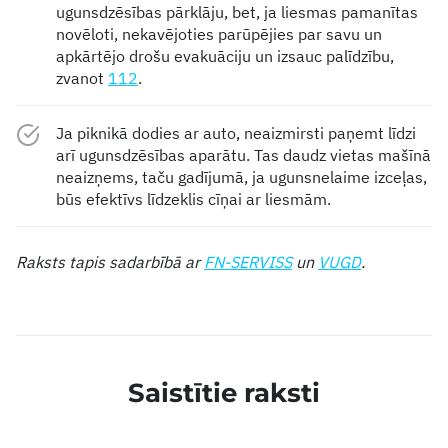
ugunsdzēsības pārklāju, bet, ja liesmas pamanītas
novēloti, nekavējoties parūpējies par savu un
apkārtējo drošu evakuāciju un izsauc palīdzību,
zvanot
112
.
Ja piknikā dodies ar auto, neaizmirsti paņemt līdzi
arī ugunsdzēsības aparātu. Tas daudz vietas mašīnā
neaizņems, taču gadījumā, ja ugunsnelaime izceļas,
būs efektīvs līdzeklis cīņai ar liesmām.
Raksts tapis sadarbībā ar
FN-SERVISS
un
VUGD
.
Saistītie raksti