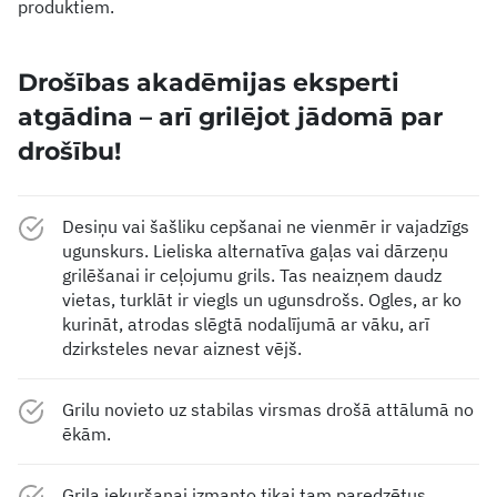
produktiem.
Drošības akadēmijas eksperti
atgādina – arī grilējot jādomā par
drošību!
Desiņu vai šašliku cepšanai ne vienmēr ir vajadzīgs
ugunskurs. Lieliska alternatīva gaļas vai dārzeņu
grilēšanai ir ceļojumu grils. Tas neaizņem daudz
vietas, turklāt ir viegls un ugunsdrošs. Ogles, ar ko
kurināt, atrodas slēgtā nodalījumā ar vāku, arī
dzirksteles nevar aiznest vējš.
Grilu novieto uz stabilas virsmas drošā attālumā no
ēkām.
Grila iekuršanai izmanto tikai tam paredzētus