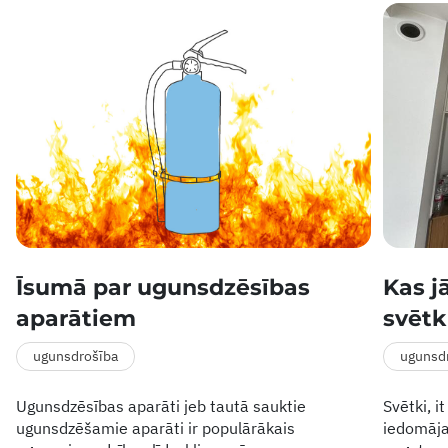
Īsumā par ugunsdzēsības
Kas j
aparātiem
svētk
ugunsdrošība
ugunsd
Ugunsdzēsības aparāti jeb tautā sauktie
Svētki, i
ugunsdzēšamie aparāti ir populārākais
iedomāja