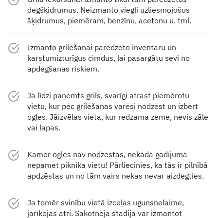
degšķidrumus. Neizmanto viegli uzliesmojošus
šķidrumus, piemēram, benzīnu, acetonu u. tml.
Izmanto grilēšanai paredzēto inventāru un
karstumizturīgus cimdus, lai pasargātu sevi no
apdegšanas riskiem.
Ja līdzi paņemts grils, svarīgi atrast piemērotu
vietu, kur pēc grilēšanas varēsi nodzēst un izbērt
ogles. Jāizvēlas vieta, kur redzama zeme, nevis zāle
vai lapas.
Kamēr ogles nav nodzēstas, nekādā gadījumā
nepamet piknika vietu! Pārliecinies, ka tās ir pilnībā
apdzēstas un no tām vairs nekas nevar aizdegties.
Ja tomēr svinību vietā izceļas ugunsnelaime,
jārīkojas ātri. Sākotnējā stadijā var izmantot