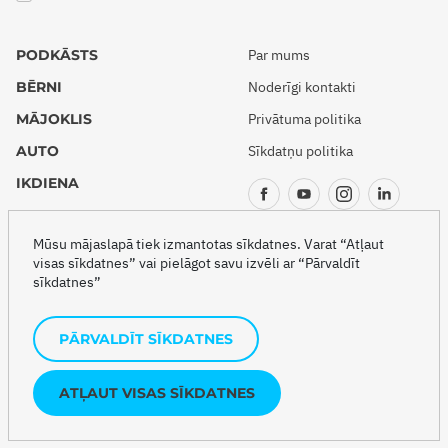
PODKĀSTS
Par mums
BĒRNI
Noderīgi kontakti
MĀJOKLIS
Privātuma politika
AUTO
Sīkdatņu politika
IKDIENA
CEĻOJUMI
Mūsu mājaslapā tiek izmantotas sīkdatnes. Varat “Atļaut
visas sīkdatnes” vai pielāgot savu izvēli ar “Pārvaldīt
sīkdatnes”
Copyright © 2026 Drošības akadēmija
PĀRVALDĪT SĪKDATNES
Šo projektu veido
ATĻAUT VISAS SĪKDATNES