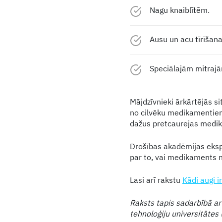
Nagu knaiblītēm.
Ausu un acu tīrīšana
Speciālajām mitrajā
Mājdzīvnieki ārkārtējās s
no cilvēku medikamentiem
dažus pretcaurejas medika
Drošības akadēmijas ekspe
par to, vai medikaments n
Lasi arī rakstu
Kādi augi i
Raksts tapis sadarbībā ar
tehnoloģiju universitātes