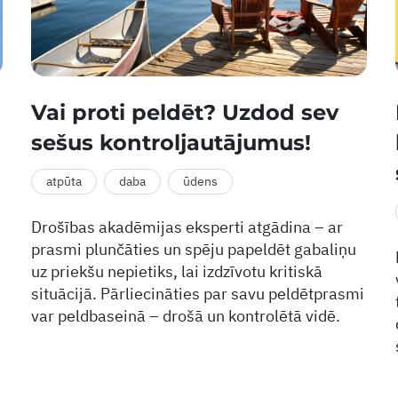
Vai proti peldēt? Uzdod sev
sešus kontroljautājumus!
atpūta
daba
ūdens
Drošības akadēmijas eksperti atgādina – ar
prasmi plunčāties un spēju papeldēt gabaliņu
uz priekšu nepietiks, lai izdzīvotu kritiskā
situācijā. Pārliecināties par savu peldētprasmi
var peldbaseinā – drošā un kontrolētā vidē.
,