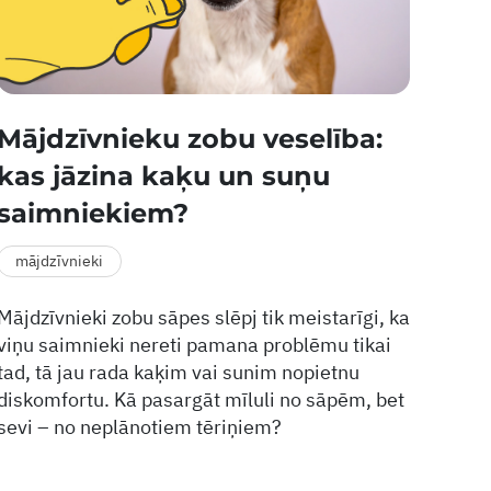
Mājdzīvnieku zobu veselība:
kas jāzina kaķu un suņu
saimniekiem?
mājdzīvnieki
Mājdzīvnieki zobu sāpes slēpj tik meistarīgi, ka
viņu saimnieki nereti pamana problēmu tikai
tad, tā jau rada kaķim vai sunim nopietnu
diskomfortu. Kā pasargāt mīluli no sāpēm, bet
sevi – no neplānotiem tēriņiem?