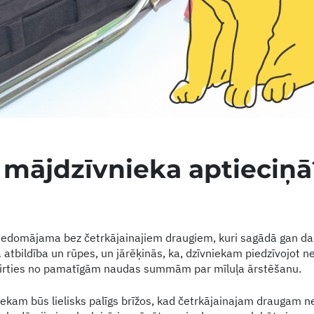
 mājdzīvnieka aptieciņā
 iedomājama bez četrkājainajiem draugiem, kuri sagādā gan da
la atbildība un rūpes, un jārēķinās, ka, dzīvniekam piedzīvojot n
ķirties no pamatīgām naudas summām par mīluļa ārstēšanu.
ekam būs lielisks palīgs brīžos, kad četrkājainajam draugam n