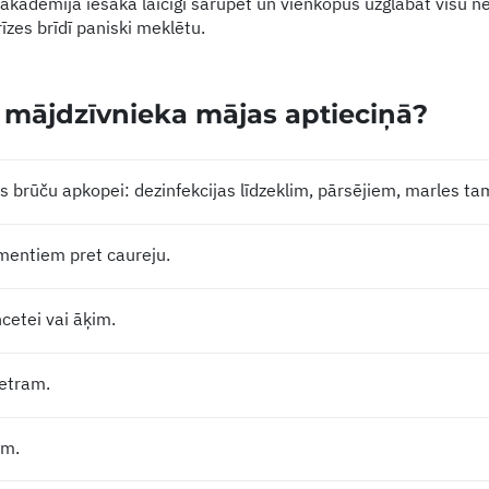
 akadēmija iesaka laicīgi sarūpēt un vienkopus uzglabāt visu
krīzes brīdī paniski meklētu.
 mājdzīvnieka mājas aptieciņā?
s brūču apkopei: dezinfekcijas līdzeklim, pārsējiem, marles t
entiem pret caureju.
cetei vai āķim.
etram.
am.