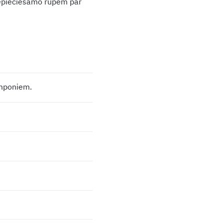
 nepieciešamo rūpēm par
amponiem.