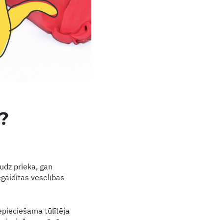
?
udz prieka, gan
egaidītas veselības
epieciešama tūlītēja