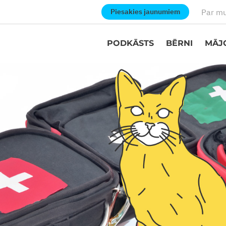
Par m
Piesakies jaunumiem
PODKĀSTS
BĒRNI
MĀJ