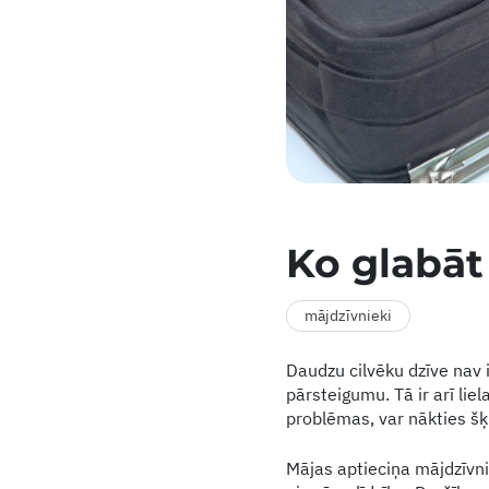
Ko glabāt
mājdzīvnieki
Daudzu cilvēku dzīve nav
pārsteigumu. Tā ir arī lie
problēmas, var nākties š
Mājas aptieciņa mājdzīvni