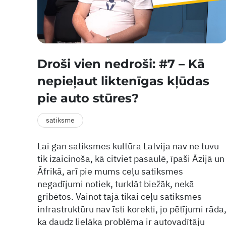
Droši vien nedroši: #7 – Kā
nepieļaut liktenīgas kļūdas
pie auto stūres?
satiksme
Lai gan satiksmes kultūra Latvija nav ne tuvu
tik izaicinoša, kā citviet pasaulē, īpaši Āzijā un
Āfrikā, arī pie mums ceļu satiksmes
negadījumi notiek, turklāt biežāk, nekā
gribētos. Vainot tajā tikai ceļu satiksmes
infrastruktūru nav īsti korekti, jo pētījumi rāda
ka daudz lielāka problēma ir autovadītāju