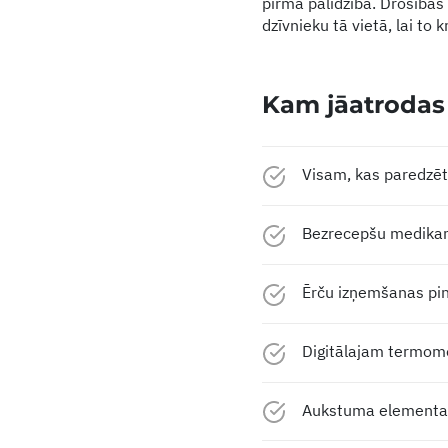
pirmā palīdzība. Drošības
dzīvnieku tā vietā, lai to 
Kam jāatrodas
Visam, kas paredzēt
Bezrecepšu medikam
Ērču izņemšanas pin
Digitālajam termom
Aukstuma element