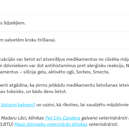
s līdzekļiem.
m salvetēm kroku tīrīšanai.
ituācijās var lietot arī atsevišķus medikamentus no cilvēka mā
 dzīvniekiem var dot antihistamīnus pret alerģisku reakciju, 
mentus – silīcija gelu, aktivēto ogli, Sorbex, Smecta.
rti atgādina, ka pirms jebkādu medikamentu lietošanas ieteic
av toksisks, un kādu devu lietot.
r bīstami kaķiem?
un uzzini, kā rīkoties, lai saudzētu mājdzīvni
 Madaru Lāci, klīnikas
Pet City Candera
galveno veterinārārsti 
 (LBTU)
Mazo dzīvnieku veterinārās klīnikas
veterinārārsti.