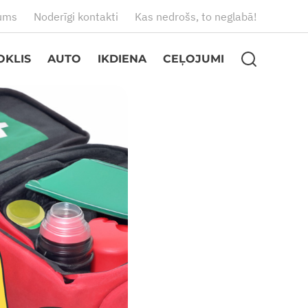
ums
Noderīgi kontakti
Kas nedrošs, to neglabā!
OKLIS
AUTO
IKDIENA
CEĻOJUMI