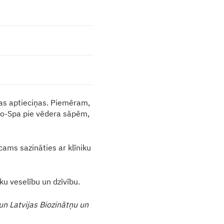
jas aptieciņas. Piemēram,
No-Spa pie vēdera sāpēm,
ams sazināties ar klīniku
eku veselību un dzīvību.
un Latvijas Biozinātņu un