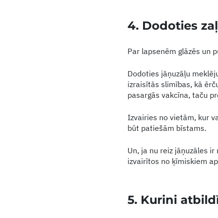
4. Dodoties za
Par lapsenēm glāzēs un pud
Dodoties jāņuzāļu meklēju
izraisītās slimības, kā ēr
pasargās vakcīna, taču pr
Izvairies no vietām, kur v
būt patiešām bīstams.
Un, ja nu reiz jāņuzāles i
izvairītos no ķīmiskiem 
5. Kurini atbild