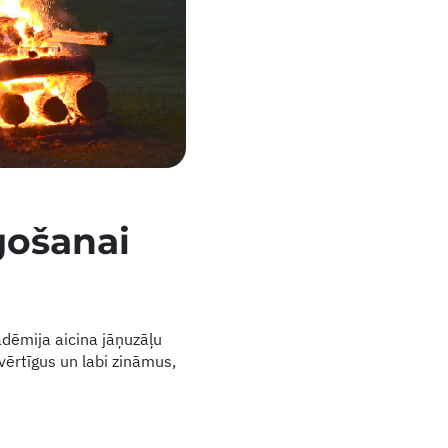
gošanai
adēmija aicina jāņuzāļu
ērtīgus un labi zināmus,