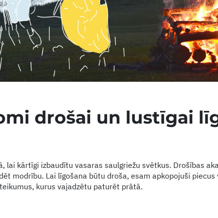
omi drošai un lustīgai lī
, lai kārtīgi izbaudītu vasaras saulgriežu svētkus. Drošības ak
ēt modrību. Lai līgošana būtu droša, esam apkopojuši piecus v
eteikumus, kurus vajadzētu paturēt prātā.