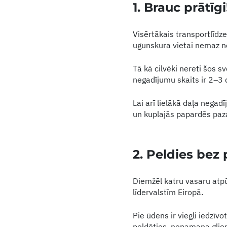
1.
Brauc prātīgi
Visērtākais transportlīdzek
ugunskura vietai nemaz ne
Tā kā cilvēki nereti šos 
negadījumu skaits ir 2–3 
Lai arī lielākā daļa negad
un kuplajās papardēs paz
2. Peldies bez 
Diemžēl katru vasaru atpūt
līdervalstīm Eiropā.
Pie ūdens ir viegli iedzīvo
peldēties, nepamana gliem