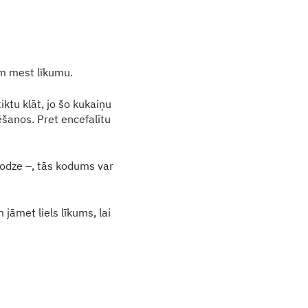
em mest līkumu.
ktu klāt, jo šo kukaiņu
tēšanos. Pret encefalītu
– odze –, tās kodums var
 jāmet liels līkums, lai