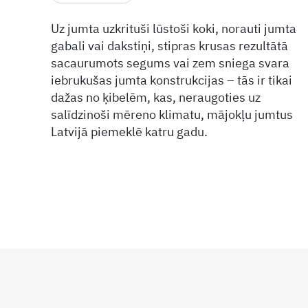
Uz jumta uzkrituši lūstoši koki, norauti jumta
gabali vai dakstiņi, stipras krusas rezultātā
sacaurumots segums vai zem sniega svara
iebrukušas jumta konstrukcijas – tās ir tikai
dažas no ķibelēm, kas, neraugoties uz
salīdzinoši mēreno klimatu, mājokļu jumtus
Latvijā piemeklē katru gadu.