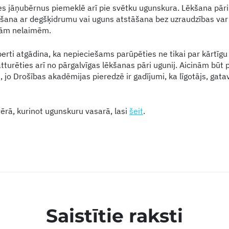
es jāņubērnus piemeklē arī pie svētku ugunskura. Lēkšana pār
šana ar degšķidrumu vai uguns atstāšana bez uzraudzības var v
kām nelaimēm.
rti atgādina, ka nepieciešams parūpēties ne tikai par kārtīg
tturēties arī no pārgalvīgas lēkšanas pāri ugunij. Aicinām būt 
, jo Drošības akadēmijas pieredzē ir gadījumi, ka līgotājs, gat
vērā, kurinot ugunskuru vasarā, lasi
šeit
.
Saistītie raksti