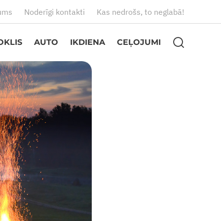
ums
Noderīgi kontakti
Kas nedrošs, to neglabā!
OKLIS
AUTO
IKDIENA
CEĻOJUMI