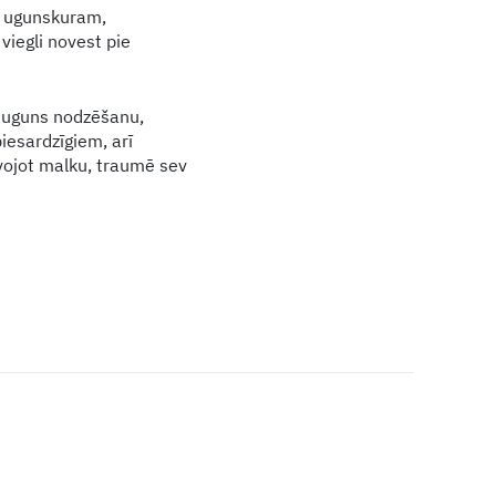
i ugunskuram,
iegli novest pie
u uguns nodzēšanu,
piesardzīgiem, arī
avojot malku, traumē sev