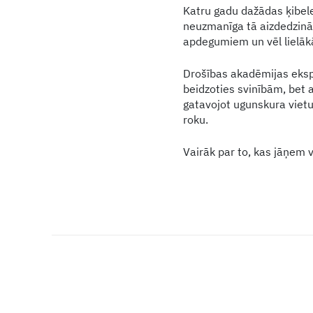
Katru gadu dažādas ķibel
neuzmanīga tā aizdedzinā
apdegumiem un vēl lielā
Drošības akadēmijas ekspe
beidzoties svinībām, bet a
gatavojot ugunskura vietu
roku.
Vairāk par to, kas jāņem 