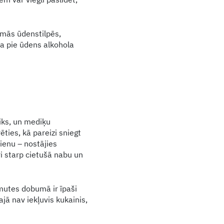
amās ūdenstilpēs,
ta pie ūdens alkohola
liks, un mediķu
ēties, kā pareizi sniegt
ienu – nostājies
i starp cietušā nabu un
 mutes dobumā ir īpaši
jā nav iekļuvis kukainis,