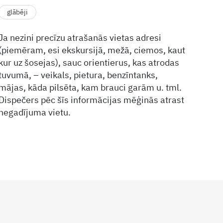
glābēji
Ja nezini precīzu atrašanās vietas adresi
(piemēram, esi ekskursijā, mežā, ciemos, kaut
kur uz šosejas), sauc orientierus, kas atrodas
tuvumā, – veikals, pietura, benzīntanks,
mājas, kāda pilsēta, kam brauci garām u. tml.
Dispečers pēc šīs informācijas mēģinās atrast
negadījuma vietu.