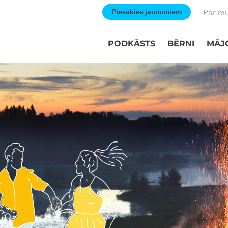
Par m
Piesakies jaunumiem
PODKĀSTS
BĒRNI
MĀJ