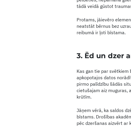
tādā veidā gūstot trauma
Protams, jāievēro element
neatstāt bērnus bez uzrau
reibumā ir ļoti bīstama.
3. Ēd un dzer a
Kas gan tie par svētkiem 
apkopotajos datos norādīts,
pirmo palīdzību šādās sit
cietušajam aiz muguras, a
krūtīm.
Jāņem vērā, ka saldos dzēr
bīstams. Drošības akadēmij
pēc dzeršanas aizvērt ar k