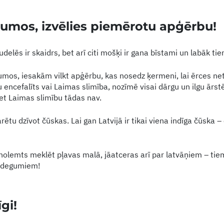
ļumos, izvēlies piemērotu apģērbu!
elēs ir skaidrs, bet arī citi mošķi ir gana bīstami un labāk ti
mos, iesakām vilkt apģērbu, kas nosedz ķermeni, lai ērces neti
ču encefalīts vai Laimas slimība, nozīmē visai dārgu un ilgu ārs
et Laimas slimību tādas nav.
arētu dzīvot čūskas. Lai gan Latvijā ir tikai viena indīga čūska 
r nolemts meklēt pļavas malā, jāatceras arī par latvāņiem – tiem
apdegumiem!
īgi!