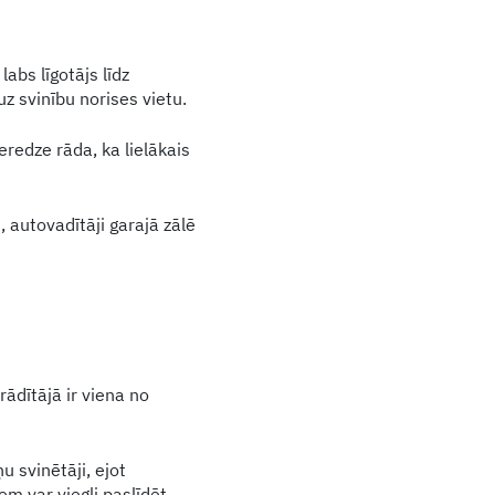
labs līgotājs līdz
 svinību norises vietu.
redze rāda, ka lielākais
, autovadītāji garajā zālē
rādītājā ir viena no
u svinētāji, ejot
m var viegli paslīdēt,