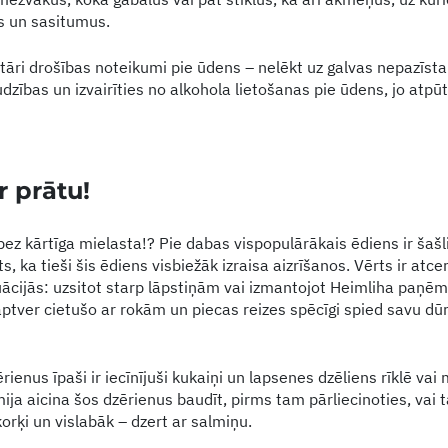
s un sasitumus.
āri drošības noteikumi pie ūdens – nelēkt uz galvas nepazīst
dzības un izvairīties no alkohola lietošanas pie ūdens, jo atpū
r prātu!
bez kārtīga mielasta!? Pie dabas vispopulārākais ēdiens ir šaš
 ka tieši šis ēdiens visbiežāk izraisa aizrīšanos. Vērts ir atcer
uācijās: uzsitot starp lāpstiņām vai izmantojot Heimliha paņēm
ptver cietušo ar rokām un piecas reizes spēcīgi spied savu dūr
ienus īpaši ir iecīnījuši kukaiņi un lapsenes dzēliens rīklē vai
a aicina šos dzērienus baudīt, pirms tam pārliecinoties, vai ta
orķi un vislabāk – dzert ar salmiņu.