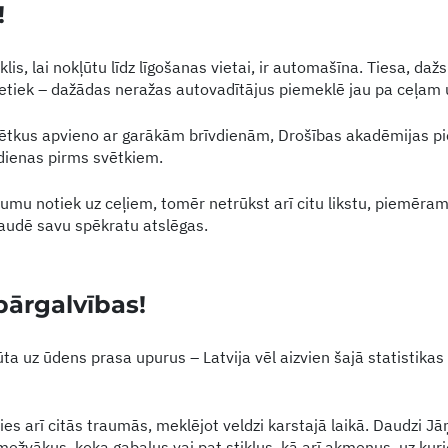
!
lis, lai nokļūtu līdz līgošanas vietai, ir automašīna. Tiesa, dažs 
tiek – dažādas neražas autovadītājus piemeklē jau pa ceļam uz
svētkus apvieno ar garākām brīvdienām, Drošības akadēmijas pie
dienas pirms svētkiem.
ījumu notiek uz ceļiem, tomēr netrūkst arī citu likstu, piemēram
audē savu spēkratu atslēgas.
pārgalvības!
a uz ūdens prasa upurus – Latvija vēl aizvien šajā statistikas 
ties arī citās traumās, meklējot veldzi karstajā laikā. Daudzi Jāņ
ežvākus, koka gabalus vai pat stiklus, kā arī akmeņus, uz kurie