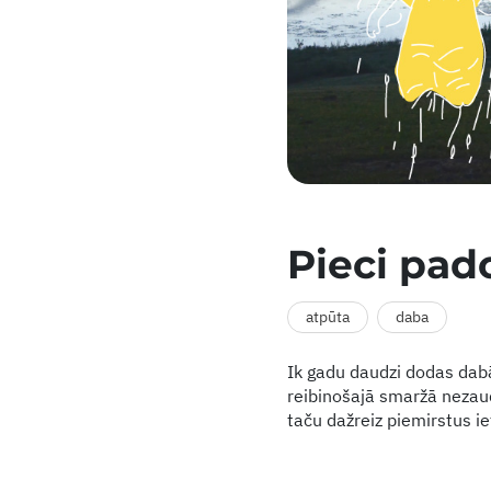
Pieci pad
atpūta
daba
Ik gadu daudzi dodas dabā
reibinošajā smaržā nezaud
taču dažreiz piemirstus i