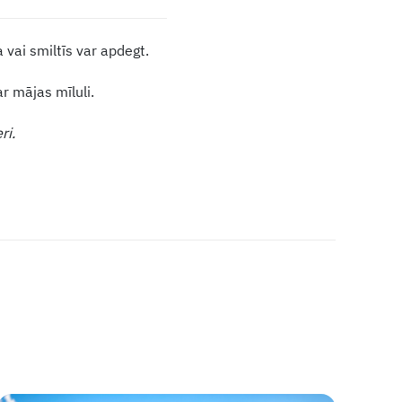
a vai smiltīs var apdegt.
 mājas mīluli.
ri.