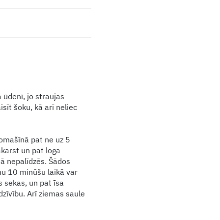
 ūdenī, jo straujas
sīt šoku, kā arī neliec
omašīnā pat ne uz 5
karst un pat loga
ā nepalīdzēs. Šādos
nu 10 minūšu laikā var
s sekas, un pat īsa
zīvību. Arī ziemas saule