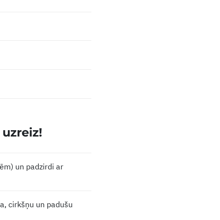
uzreiz!
zēm) un padzirdi ar
ra, cirkšņu un padušu