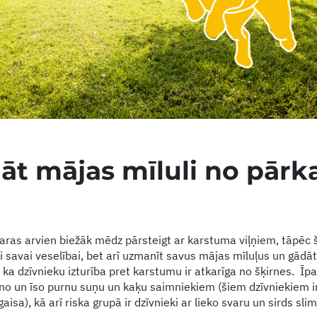
āt mājas mīluli no pārk
as arvien biežāk mēdz pārsteigt ar karstuma viļņiem, tāpēc šaj
i savai veselībai, bet arī uzmanīt savus mājas mīluļus un gādāt
 ka dzīvnieku izturība pret karstumu ir atkarīga no šķirnes. Īp
o un īso purnu suņu un kaķu saimniekiem (šiem dzīvniekiem ir
gaisa), kā arī riska grupā ir dzīvnieki ar lieko svaru un sirds sli