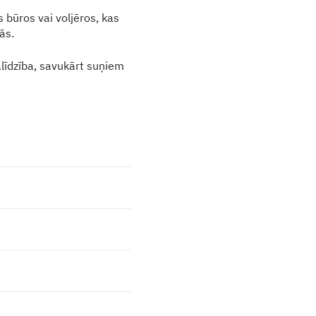
 būros vai voljēros, kas
ās.
līdzība, savukārt suņiem