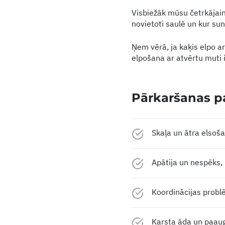
Visbiežāk mūsu četrkājain
novietoti saulē un kur su
Ņem vērā, ja kaķis elpo a
elpošana ar atvērtu muti 
Pārkaršanas p
Skaļa un ātra elsoš
Apātija un nespēks, 
Koordinācijas prob
Karsta āda un paau