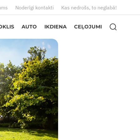
ums
Noderīgi kontakti
Kas nedrošs, to neglabā!
OKLIS
AUTO
IKDIENA
CEĻOJUMI