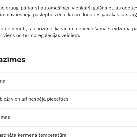
ie draugi pārkarst automašīnās, vienkārši gulšņājot, atrodoties
nim nav iespēja paslēpties ēnā, kā arī dodoties garākās pastaig
r vaļēju muti, tas nozīmē, ka viņam nepieciešama steidzama pa
ir viens no termoregulācijas veidiem.
azīmes
ana
bieži vien arī nespēja piecelties
lēmas
gstināta ķermeņa temperatūra