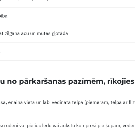
bība
at zilgana acu un mutes gļotāda
a
 no pārkaršanas pazīmēm, rīkojies 
sā, ēnainā vietā un labi vēdinātā telpā (piemēram, telpā ar flī
su ūdeni vai pieliec ledu vai aukstu kompresi pie ķepām, vēde