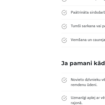
Paātrināta sirdsdar
Tumši sarkana vai p
Vemšana un caurej
Ja pamani kādu
Novieto dzīvnieku vē
remdenu ūdeni.
Uzmanīgi aplej ar vē
rajonā.