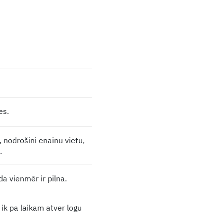
es.
, nodrošini ēnainu vietu,
.
da vienmēr ir pilna.
 ik pa laikam atver logu