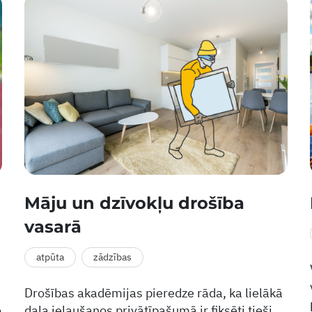
Māju un dzīvokļu drošība
vasarā
atpūta
zādzības
Drošības akadēmijas pieredze rāda, ka lielākā
o
daļa ielaušanos privātīpašumā ir fiksēti tieši