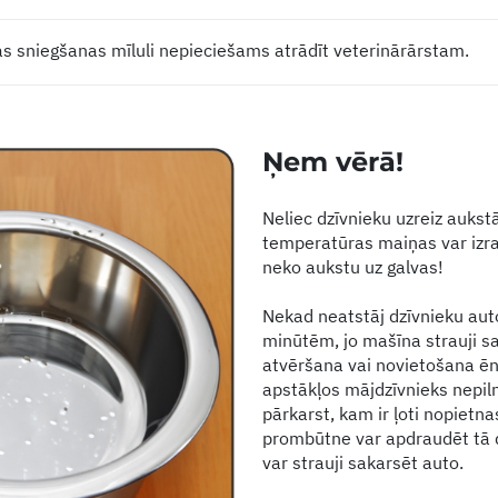
as sniegšanas mīluli nepieciešams atrādīt veterinārārstam.
Ņem vērā!
Neliec dzīvnieku uzreiz aukstā
temperatūras maiņas var izrai
neko aukstu uz galvas!
Nekad neatstāj dzīvnieku aut
minūtēm, jo mašīna strauji sa
atvēršana vai novietošana ēn
apstākļos mājdzīvnieks nepil
pārkarst, kam ir ļoti nopietna
prombūtne var apdraudēt tā d
var strauji sakarsēt auto.