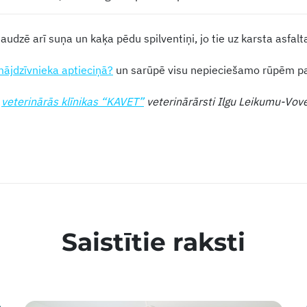
audzē arī suņa un kaķa pēdu spilventiņi, jo tie uz karsta asfalt
mājdzīvnieka aptieciņā?
un sarūpē visu nepieciešamo rūpēm par
r
veterinārās klīnikas “KAVET”
veterinārārsti Ilgu Leikumu-Vove
Saistītie raksti