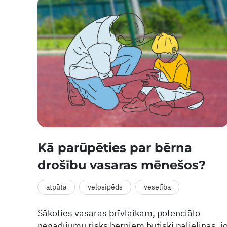
Kā parūpēties par bērna
drošību vasaras mēnešos?
atpūta
velosipēds
veselība
Sākoties vasaras brīvlaikam, potenciālo
negadījumu risks bērniem būtiski palielinās, j