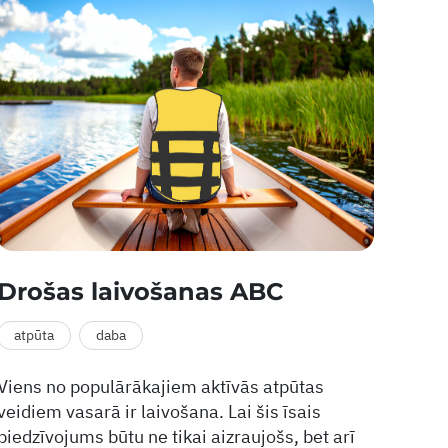
Drošas laivošanas ABC
atpūta
daba
Viens no populārākajiem aktīvās atpūtas
veidiem vasarā ir laivošana. Lai šis īsais
piedzīvojums būtu ne tikai aizraujošs, bet arī