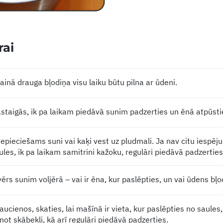
rai
ājainā drauga bļodiņa visu laiku būtu pilna ar ūdeni.
staigās, ik pa laikam piedāvā sunim padzerties un ēnā atpūsti
nepieciešams suni vai kaķi vest uz pludmali. Ja nav citu iespēju
ules, ik pa laikam samitrini kažoku, regulāri piedāvā padzerties
rs sunim voljērā – vai ir ēna, kur paslēpties, un vai ūdens bļo
ucienos, skaties, lai mašīnā ir vieta, kur paslēpties no saules,
not skābekli, kā arī regulāri piedāvā padzerties.