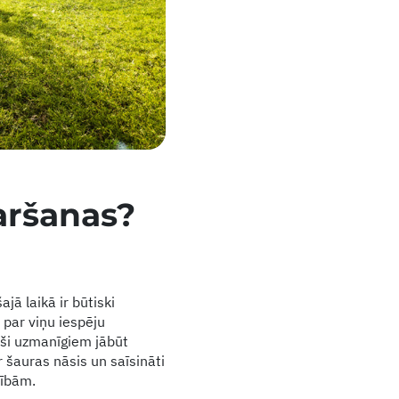
aršanas?
ā laikā ir būtiski
 par viņu iespēju
aši uzmanīgiem jābūt
 šauras nāsis un saīsināti
mībām.