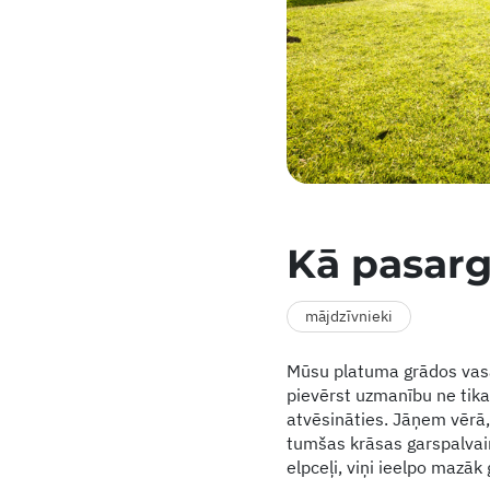
Kā pasarg
mājdzīvnieki
Mūsu platuma grādos vasar
pievērst uzmanību ne tika
atvēsināties. Jāņem vērā,
tumšas krāsas garspalvain
elpceļi, viņi ieelpo mazāk 