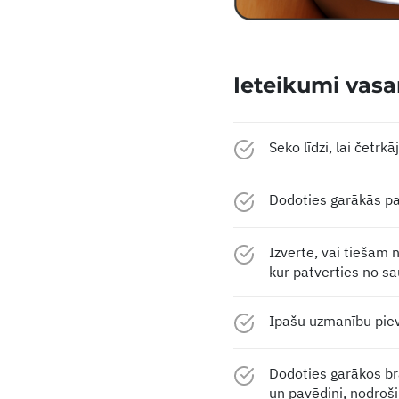
Ieteikumi vasa
Seko līdzi, lai četrk
Dodoties garākās pa
Izvērtē, vai tiešām 
kur patverties no sa
Īpašu uzmanību pievē
Dodoties garākos bra
un pavēdini, nodroši