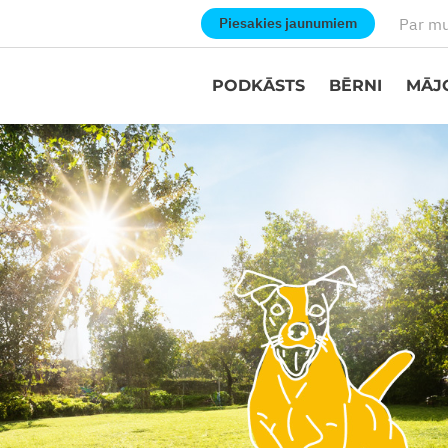
Par m
Piesakies jaunumiem
PODKĀSTS
BĒRNI
MĀJ